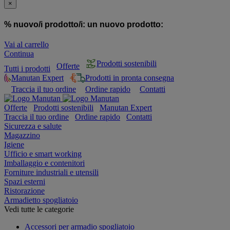
×
% nuovo/i prodotto/i:
un nuovo prodotto:
Vai al carrello
Continua
Prodotti sostenibili
Offerte
Tutti i prodotti
Manutan Expert
Prodotti in pronta consegna
Traccia il tuo ordine
Ordine rapido
Contatti
Offerte
Prodotti sostenibili
Manutan Expert
Traccia il tuo ordine
Ordine rapido
Contatti
Sicurezza e salute
Magazzino
Igiene
Ufficio e smart working
Imballaggio e contenitori
Forniture industriali e utensili
Spazi esterni
Ristorazione
Armadietto spogliatoio
Vedi tutte le categorie
Accessori per armadio spogliatoio