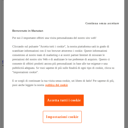
Vedi tutte le categorie
Accessori per carrello
Carrello in acciaio
Carrello in alluminio e in inox
Continua senza accettare
Carrello per carichi alti
Carrello per fusti
Benvenuto in Manutan
Carrello per scale
Per noi è importante offrirti una visita personalizzata del nostro sito web!
Carrello pieghevole
Carrello portabombole
Cliccando sul pulsante "Accetta tutti i cookie", la nostra piattaforma sarà in grado di
scambiare informazioni con il tuo browser attraverso i cookie. Queste informazioni
Carrello specifico
consentono al nostro team di marketing e ai nostri partner Internet di misurare le
prestazioni del nostro sito Web e di analizzare le tue preferenze di acquisto. Questo ci
Carrello a ripiani e rimorchio industriale
consente di offrirti prodotti ancora più personalizzati in base alle tue esigenze e una
Vedi tutte le categorie
pubblicità adeguata. Se vuoi saperne di più sulle finalità di ogni tipo di cookie, clicca su
"impostazioni cookie".
Accessori per carrello
Carrello a livello costante
E se scegli di continuare la tua visita senza cookie, sei libero di farlo! Per saperne di più,
puoi anche leggere la nostra
politica dei cookie
Carrello a piattaforma
Carrello a rimorchio
Carrello con pareti a griglia
Accetta tutti i cookie
Carrello con ripiani
Carrello con ripiani in alluminio e in inox
Carrello con sponda fissa e rimovibile
Impostazioni cookie
Carrello contenitore
Carrello e cassettiera su ruote
Carrello motorizzato