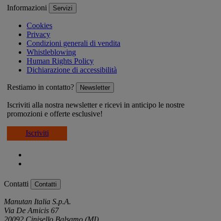
Informazioni
Servizi
Cookies
Privacy
Condizioni generali di vendita
Whistleblowing
Human Rights Policy
Dichiarazione di accessibilità
Restiamo in contatto?
Newsletter
Iscriviti alla nostra newsletter e ricevi in anticipo le nostre
promozioni e offerte esclusive!
Iscriviti
Contatti
Contatti
Manutan Italia S.p.A.
Via De Amicis 67
20092 Cinisello Balsamo (MI)