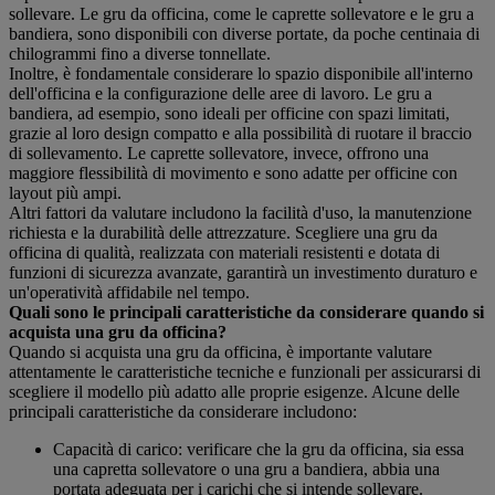
sollevare. Le gru da officina, come le caprette sollevatore e le gru a
bandiera, sono disponibili con diverse portate, da poche centinaia di
chilogrammi fino a diverse tonnellate.
Inoltre, è fondamentale considerare lo spazio disponibile all'interno
dell'officina e la configurazione delle aree di lavoro. Le gru a
bandiera, ad esempio, sono ideali per officine con spazi limitati,
grazie al loro design compatto e alla possibilità di ruotare il braccio
di sollevamento. Le caprette sollevatore, invece, offrono una
maggiore flessibilità di movimento e sono adatte per officine con
layout più ampi.
Altri fattori da valutare includono la facilità d'uso, la manutenzione
richiesta e la durabilità delle attrezzature. Scegliere una gru da
officina di qualità, realizzata con materiali resistenti e dotata di
funzioni di sicurezza avanzate, garantirà un investimento duraturo e
un'operatività affidabile nel tempo.
Quali sono le principali caratteristiche da considerare quando si
acquista una gru da officina?
Quando si acquista una gru da officina, è importante valutare
attentamente le caratteristiche tecniche e funzionali per assicurarsi di
scegliere il modello più adatto alle proprie esigenze. Alcune delle
principali caratteristiche da considerare includono:
Capacità di carico: verificare che la gru da officina, sia essa
una capretta sollevatore o una gru a bandiera, abbia una
portata adeguata per i carichi che si intende sollevare.