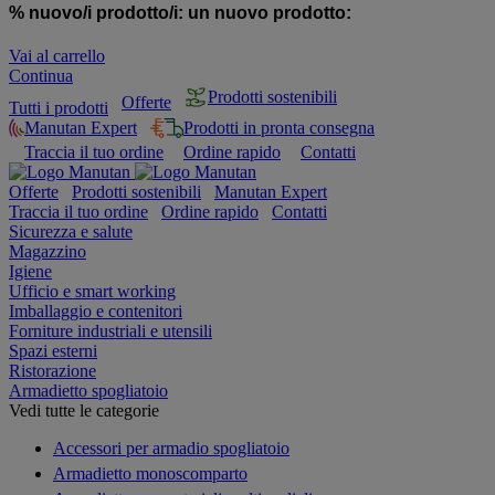
% nuovo/i prodotto/i:
un nuovo prodotto:
Vai al carrello
Continua
Prodotti sostenibili
Offerte
Tutti i prodotti
Manutan Expert
Prodotti in pronta consegna
Traccia il tuo ordine
Ordine rapido
Contatti
Offerte
Prodotti sostenibili
Manutan Expert
Traccia il tuo ordine
Ordine rapido
Contatti
Sicurezza e salute
Magazzino
Igiene
Ufficio e smart working
Imballaggio e contenitori
Forniture industriali e utensili
Spazi esterni
Ristorazione
Armadietto spogliatoio
Vedi tutte le categorie
Accessori per armadio spogliatoio
Armadietto monoscomparto