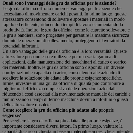
Quali sono i vantaggi delle gru da officina per le aziende?
Le gru da officina offrono numerosi vantaggi per le aziende che
necessitano di movimentare carichi pesanti. In primo luogo, queste
attrezzature consentono di sollevare e spostare i materiali in modo
rapido ed efficiente, riducendo i tempi di lavoro e aumentando la
produttività. Inoltre, le gru da officina, come le caprette sollevatore e
le gru a bandiera, sono progettate per garantire la massima sicurezza
durante le operazioni di sollevamento, proteggendo i lavoratori da
potenziali infortuni.
Un altro vantaggio delle gru da officina è la loro versatilità. Queste
attrezzature possono essere utilizzate per una vasta gamma di
applicazioni, dalla manutenzione dei macchinari al carico e scarico
dei materiali. Inoltre, le gru da officina sono disponibili in diverse
configurazioni e capacità di carico, consentendo alle aziende di
scegliere la soluzione più adatta alle proprie esigenze specifiche.
Infine, investire in una gru da officina di qualità può contribuire a
migliorare l'efficienza complessiva delle operazioni aziendali,
riducendo i costi associati alla movimentazione manuale dei carichi e
minimizzando i tempi di fermo macchina dovuti a infortuni o guasti
delle attrezzature obsolete.
Come scegliere la gru da officina più adatta alle proprie
esigenze?
Per scegliere la gru da officina più adatta alle proprie esigenze, è
importante considerare diversi fattori. In primo luogo, valutare la
capacità di carico richiesta in base ai materiali e ai pesi che si intende