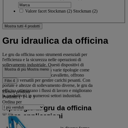
Valore facet
Stockman
(
2
)
Stockman
(2)
Mostra tutti 4 prodotti
Gru idraulica da officina
Le gru da officina sono strumenti essenziali per
l'efficienza e la sicurezza nelle operazioni di
sollevamento industriale. Questi dispositivi di
Mostra di più
Mostra meno
sollevamento, disponibili in varie tipologie come
gru manuali, idrauliche e a cavalletto, offrono
soluzioni versatili per gestire carichi pesanti. Con
Filtri
4
portate e altezze di sollevamento diverse, le gru da
officina ottimizzano i flussi di lavoro e migliorano
Elenco prodotti
la produttività in numerosi settori industriali.
Prodotti:
( 1 - 4 )
Ordina per
Tipologie di gru da officina
e loro applicazioni