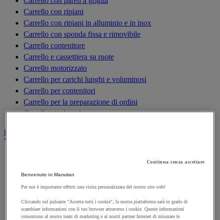
Carrello con pareti a griglia
Carrello con ripiani
Carrello con ripiani in alluminio e in inox
Carrello con sponda fissa e rimovibile
Carrello contenitore
Carrello e cassettiera su ruote
Carrello motorizzato
Carrello per carichi lunghi e voluminosi
Carrello per contenitori
Carrello per la preparazione di ordini
Carrello pieghevole
Elevatore, paranco e apparecchi di sollevamento
Vedi tutte le categorie
Argano di sollevamento, alaggio e trazione
Continua senza accettare
Bilancino di sollevamento
Benvenuto in Manutan
Carrello elevatore
Per noi è importante offrirti una visita personalizzata del nostro sito web!
Cilindro idraulico
Cliccando sul pulsante "Accetta tutti i cookie", la nostra piattaforma sarà in grado di
Cric
scambiare informazioni con il tuo browser attraverso i cookie. Queste informazioni
Elevatori di merci
consentono al nostro team di marketing e ai nostri partner Internet di misurare le