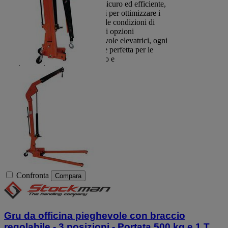
gestire carichi pesanti in modo sicuro ed efficiente,
le rende strumenti indispensabili per ottimizzare i
processi produttivi e migliorare le condizioni di
lavoro. Con una vasta gamma di opzioni
disponibili, dalle gru a U alle tavole elevatrici, ogni
azienda può trovare la soluzione perfetta per le
proprie esigenze di sollevamento e
movimentazione.
Confronta
Compara
Gru da officina pieghevole con braccio
regolabile - 3 posizioni - Portata 500 kg e 1 T