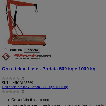
Confronta
Compara
Gru a telaio fisso - Portata 500 kg e 1000 kg
(0)
0.0
SKU : MIG3135569
su
Gru a telaio fisso - Portata 500 kg e 1000 kg
5
(0)
stelle.
0.0
su
Gru a telaio fisso, su ruote.
5
Braccio telescopico regolabile in 4 posizioni e gancio girevole