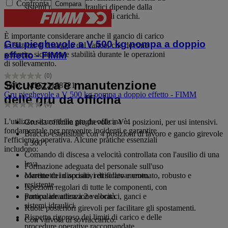
Confronta
Compara
sistemi manuali e idraulici dipende dalla
frequenza d'uso e dal tipo di carichi.
È importante considerare anche il gancio di carico
Gru pieghevole a V 500 kg pompa a doppio
e i sistemi di fissaggio del carico, che devono
garantire sicurezza e stabilità durante le operazioni
effetto - FIMM
di sollevamento.
(0)
0.0
Sicurezza e manutenzione
SKU : MIG12168721
su
Gru pieghevole a V 500 kg pompa a doppio effetto - FIMM
delle gru da officina
5
(0)
stelle.
0.0
su
L'utilizzo sicuro delle gru da officina è
Gru da officina pieghevole a V 4 posizioni, per usi intensivi.
5
fondamentale per prevenire incidenti e garantire
Braccio estensibile con 4 posizioni di lavoro e gancio girevole
stelle.
l'efficienza operativa. Alcune pratiche essenziali
a 360°.
includono:
Comando di discesa a velocità controllata con l'ausilio di una
leva.
Formazione adeguata del personale sull'uso
corretto dei dispositivi di sollevamento.
Martinetto in acciaio, rettificato e cromato, robusto e
resistente.
Ispezioni regolari di tutte le componenti, con
particolare attenzione a bracci, ganci e
Pompa idraulica a 2 velocità.
sistemi idraulici.
Ruote posteriori girevoli per facilitare gli spostamenti.
Rispetto rigoroso dei limiti di carico e delle
Con valvola di sovraccarico.
procedure operative raccomandate.