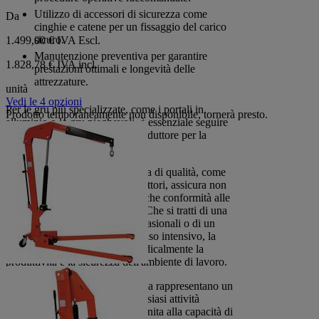
Utilizzo di accessori di sicurezza come
Da
cinghie e catene per un fissaggio del carico
sicuro.
1.499,00 €
IVA Escl.
Manutenzione preventiva per garantire
1.828,78 € IVA incl.
prestazioni ottimali e longevità delle
attrezzature.
unità
Vedi le 4 opzioni
Per le gru più specializzate, come i portali in
Prodotto temporaneamente non disponibile, tornerà presto.
alluminio o le gru pieghevoli, è essenziale seguire
le linee guida specifiche del produttore per la
manutenzione e l'uso.
L'investimento in gru da officina di qualità, come
quelle offerte da rinomati produttori, assicura non
solo efficienza operativa ma anche conformità alle
normative di sicurezza vigenti. Che si tratti di una
gru manuale per operazioni occasionali o di un
sistema idraulico avanzato per uso intensivo, la
scelta giusta può trasformare radicalmente la
produttività e la sicurezza dell'ambiente di lavoro.
In conclusione, le gru da officina rappresentano un
investimento strategico per qualsiasi attività
industriale. La loro versatilità, unita alla capacità di