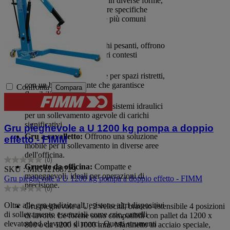
Le gru da officina si presentano in diverse forme,
ciascuna progettata per soddisfare specifiche
esigenze di sollevamento. Tra le più comuni
troviamo:
Gru a U:
Ideali per carichi pesanti, offrono
stabilità e versatilità in vari contesti
industriali.
Gru a bandiera:
Perfette per spazi ristretti,
con un braccio rotante che garantisce
Confronta
Compara
flessibilità operativa.
Gru idrauliche:
Dotate di sistemi idraulici
per un sollevamento agevole di carichi
significativi.
Gru pieghevole a U 1200 kg pompa a doppio
Gru a cavalletto:
Offrono una soluzione
effetto - FIMM
mobile per il sollevamento in diverse aree
dell'officina.
(0)
0.0
Gruette da officina:
Compatte e
SKU : MIG12168729
su
maneggevoli, ideali per operazioni di
Gru pieghevole a U 1200 kg pompa a doppio effetto - FIMM
5
precisione.
(0)
stelle.
0.0
su
Oltre alle gru tradizionali, esistono altri dispositivi
Gru pieghevole a U, 2 velocità, braccio estensibile 4 posizioni
5
di sollevamento essenziali come cric, carrelli
di lavoro. Le forche sono compatibili con pallet da 1200 x
stelle.
elevatori ed elevatori di merci. Questi strumenti
800 o da 1200 x 1000 mm. Martinetto in acciaio speciale,