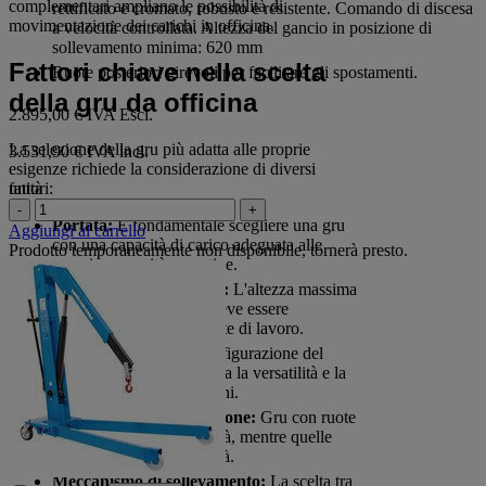
complementari ampliano le possibilità di
rettificato e cromato, robusto e resistente. Comando di discesa
movimentazione dei carichi in officina.
a velocità controllata. Altezza del gancio in posizione di
sollevamento minima: 620 mm
Fattori chiave nella scelta
Ruote posteriori girevoli per facilitare gli spostamenti.
della gru da officina
2.895,00 €
IVA Escl.
La selezione della gru più adatta alle proprie
3.531,90 € IVA incl.
esigenze richiede la considerazione di diversi
fattori:
unità
-
+
Portata:
È fondamentale scegliere una gru
Aggiungi al carrello
con una capacità di carico adeguata alle
Prodotto temporaneamente non disponibile, tornerà presto.
proprie necessità operative.
Altezza di sollevamento:
L'altezza massima
raggiungibile dalla gru deve essere
compatibile con l'ambiente di lavoro.
Tipo di braccio:
La configurazione del
braccio di carico influenza la versatilità e la
precisione delle operazioni.
Sistema di movimentazione:
Gru con ruote
offrono maggiore mobilità, mentre quelle
fisse garantiscono stabilità.
Meccanismo di sollevamento:
La scelta tra