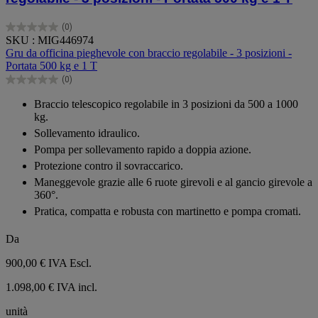
(0)
0.0
SKU : MIG446974
su
Gru da officina pieghevole con braccio regolabile - 3 posizioni -
5
Portata 500 kg e 1 T
stelle.
(0)
0.0
su
Braccio telescopico regolabile in 3 posizioni da 500 a 1000
5
kg.
stelle.
Sollevamento idraulico.
Pompa per sollevamento rapido a doppia azione.
Protezione contro il sovraccarico.
Maneggevole grazie alle 6 ruote girevoli e al gancio girevole a
360°.
Pratica, compatta e robusta con martinetto e pompa cromati.
Da
900,00 €
IVA Escl.
1.098,00 € IVA incl.
unità