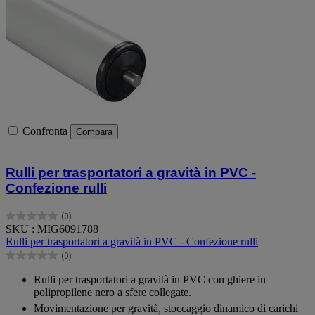
Confronta
Compara
Rulli per trasportatori a gravità in PVC -
Confezione rulli
(0)
0.0
SKU : MIG6091788
su
Rulli per trasportatori a gravità in PVC - Confezione rulli
5
(0)
stelle.
0.0
su
Rulli per trasportatori a gravità in PVC con ghiere in
5
polipropilene nero a sfere collegate.
stelle.
Movimentazione per gravità, stoccaggio dinamico di carichi