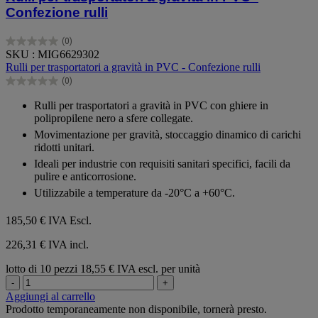
Confezione rulli
(0)
0.0
SKU : MIG6629302
su
Rulli per trasportatori a gravità in PVC - Confezione rulli
5
(0)
stelle.
0.0
su
Rulli per trasportatori a gravità in PVC con ghiere in
5
polipropilene nero a sfere collegate.
stelle.
Movimentazione per gravità, stoccaggio dinamico di carichi
ridotti unitari.
Ideali per industrie con requisiti sanitari specifici, facili da
pulire e anticorrosione.
Utilizzabile a temperature da -20°C a +60°C.
185,50 €
IVA Escl.
226,31 € IVA incl.
lotto di 10 pezzi
18,55 € IVA escl. per unità
-
+
Aggiungi al carrello
Prodotto temporaneamente non disponibile, tornerà presto.