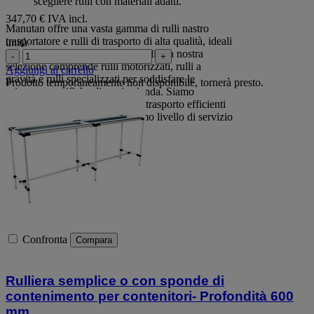
scegliere rulli con materiali adatti.
347,70 € IVA incl.
Manutan offre una vasta gamma di rulli nastro
trasportatore e rulli di trasporto di alta qualità, ideali
unità
per diverse applicazioni industriali. La nostra
-
+
selezione comprende rulli motorizzati, rulli a
Aggiungi al carrello
gravità e rulli specializzati per soddisfare le
Prodotto temporaneamente non disponibile, tornerà presto.
esigenze specifiche di ogni azienda. Siamo
impegnati a fornire soluzioni di trasporto efficienti
e durature, garantendo il massimo livello di servizio
e supporto.
Confronta
Compara
Rulliera semplice o con sponde di
contenimento per contenitori- Profondità 600
mm