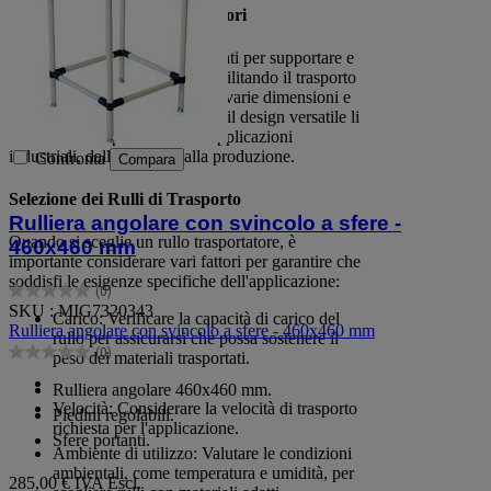
Funzioni dei Rulli Trasportatori
I rulli trasportatori sono progettati per supportare e
guidare i nastri trasportatori, facilitando il trasporto
continuo e sicuro di prodotti di varie dimensioni e
pesi. La loro struttura robusta e il design versatile li
rendono ideali per numerose applicazioni
industriali, dalla logistica alla produzione.
Confronta
Compara
Selezione dei Rulli di Trasporto
Rulliera angolare con svincolo a sfere -
Quando si sceglie un rullo trasportatore, è
460x460 mm
importante considerare vari fattori per garantire che
soddisfi le esigenze specifiche dell'applicazione:
(0)
0.0
SKU : MIG7320343
Carico: Verificare la capacità di carico del
su
Rulliera angolare con svincolo a sfere - 460x460 mm
rullo per assicurarsi che possa sostenere il
5
(0)
peso dei materiali trasportati.
stelle.
0.0
su
Rulliera angolare 460x460 mm.
5
Velocità: Considerare la velocità di trasporto
Piedini regolabili.
stelle.
richiesta per l'applicazione.
Sfere portanti.
Ambiente di utilizzo: Valutare le condizioni
ambientali, come temperatura e umidità, per
285,00 €
IVA Escl.