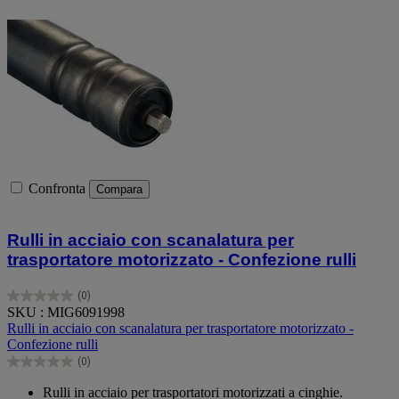
Confronta
Compara
Rulli in acciaio con scanalatura per
trasportatore motorizzato - Confezione rulli
(0)
0.0
SKU : MIG6091998
su
Rulli in acciaio con scanalatura per trasportatore motorizzato -
5
Confezione rulli
stelle.
(0)
0.0
su
Rulli in acciaio per trasportatori motorizzati a cinghie.