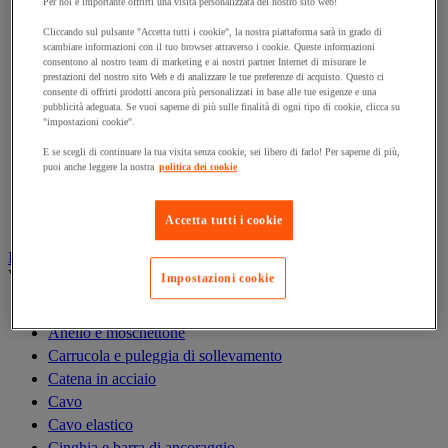
Per noi è importante offrirti una visita personalizzata del nostro sito web!
Gru
Gru a portale da officina
Cliccando sul pulsante "Accetta tutti i cookie", la nostra piattaforma sarà in grado di
scambiare informazioni con il tuo browser attraverso i cookie. Queste informazioni
Gru idraulica da officina
consentono al nostro team di marketing e ai nostri partner Internet di misurare le
prestazioni del nostro sito Web e di analizzare le tue preferenze di acquisto. Questo ci
Magnete di sollevamento
consente di offrirti prodotti ancora più personalizzati in base alle tue esigenze e una
Paranco di sollevamento
pubblicità adeguata. Se vuoi saperne di più sulle finalità di ogni tipo di cookie, clicca su
"impostazioni cookie".
Ponte di carico e rampa di accesso
Rampa di sollevamento e cuneo per ruota
E se scegli di continuare la tua visita senza cookie, sei libero di farlo! Per saperne di più,
puoi anche leggere la nostra
politica dei cookie
Solleva-pallet
Supporto di sicurezza
Tavola elevatrice
Accetta tutti i cookie
Imbracatura e accessori di sollevamento
Vedi tutte le categorie
Impostazioni cookie
Anello di sollevamento
Anello e moschettone
Carrucola e puleggia di sollevamento
Catena in acciaio
Cavo
Cavo elastico
Cinghia e barra di ancoraggio