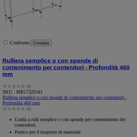
Confronta
Compara
Rulliera semplice o con sponde di
contenimento per contenitori - Profondità 460
mm
(0)
0.0
SKU : MIG7320341
su
Rulliera semplice o con sponde di contenimento per contenitori -
5
Profondità 460 mm
stelle.
(0)
0.0
su
Guida a rulli semplice o con sponde per contenimento dei
5
contenitori.
stelle.
Pratico per il trasporto di materiale.