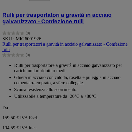
Rulli per trasportatori a gravità in acciaio
galvanizzato - Confezione rulli
(0)
0.0
SKU : MIG6091926
su
Rulli per trasportatori a gravità in acciaio galvanizzato - Confezione
5
rulli
stelle.
(0)
0.0
su
Rulli per trasportatore a gravità in acciaio galvanizzato per
5
carichi unitari ridotti o medi.
stelle.
Ghiera in acciaio con calotta, rosetta e puleggia in acciaio
cementato-temprato, a sfere collegate.
Scarsa resistenza allo scorrimento.
Utilizzabile a temperature da -20°C a +80°C.
Da
159,50 €
IVA Escl.
194,59 € IVA incl.