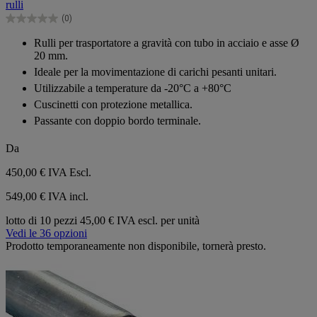
rulli
stelle.
(0)
0.0
su
Rulli per trasportatore a gravità con tubo in acciaio e asse Ø
5
20 mm.
stelle.
Ideale per la movimentazione di carichi pesanti unitari.
Utilizzabile a temperature da -20°C a +80°C
Cuscinetti con protezione metallica.
Passante con doppio bordo terminale.
Da
450,00 €
IVA Escl.
549,00 € IVA incl.
lotto di 10 pezzi
45,00 € IVA escl. per unità
Vedi le 36 opzioni
Prodotto temporaneamente non disponibile, tornerà presto.