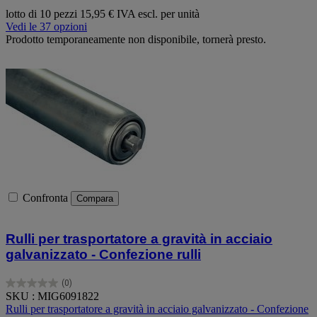
lotto di 10 pezzi
15,95 € IVA escl. per unità
Vedi le 37 opzioni
Prodotto temporaneamente non disponibile, tornerà presto.
Confronta
Compara
Rulli per trasportatore a gravità in acciaio
galvanizzato - Confezione rulli
(0)
0.0
SKU : MIG6091822
su
Rulli per trasportatore a gravità in acciaio galvanizzato - Confezione
5