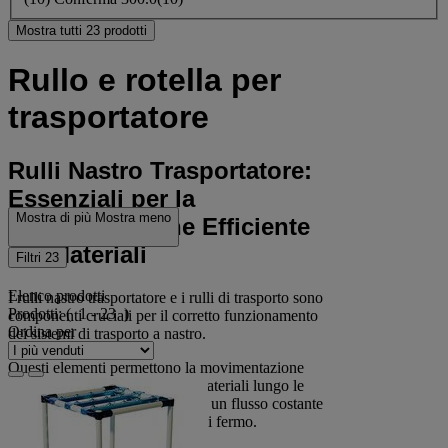
Mostra tutti 23 prodotti
Rullo e rotella per
trasportatore
Rulli Nastro Trasportatore:
Essenziali per la
Mostra di più
Mostra meno
Movimentazione Efficiente
dei Materiali
Filtri
23
Elenco prodotti
I rulli nastro trasportatore e i rulli di trasporto sono
Prodotti:
( 1 - 23 )
componenti cruciali per il corretto funzionamento
Ordina per
dei sistemi di trasporto a nastro.
Questi elementi permettono la movimentazione
fluida ed efficiente di merci e materiali lungo le
linee di produzione, garantendo un flusso costante
e riducendo al minimo i tempi di fermo.