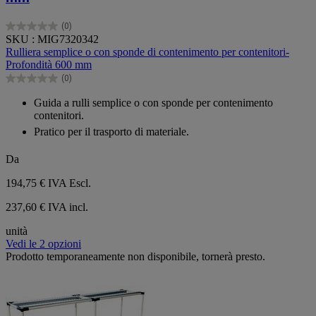
(0)
0.0
SKU : MIG7320342
su
Rulliera semplice o con sponde di contenimento per contenitori-
5
Profondità 600 mm
stelle.
(0)
0.0
su
Guida a rulli semplice o con sponde per contenimento
5
contenitori.
stelle.
Pratico per il trasporto di materiale.
Da
194,75 €
IVA Escl.
237,60 € IVA incl.
unità
Vedi le 2 opzioni
Prodotto temporaneamente non disponibile, tornerà presto.