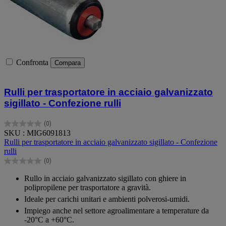
Confronta
Compara
Rulli per trasportatore in acciaio galvanizzato
sigillato - Confezione rulli
(0)
0.0
SKU : MIG6091813
su
Rulli per trasportatore in acciaio galvanizzato sigillato - Confezione
5
rulli
stelle.
(0)
0.0
su
Rullo in acciaio galvanizzato sigillato con ghiere in
5
polipropilene per trasportatore a gravità.
stelle.
Ideale per carichi unitari e ambienti polverosi-umidi.
Impiego anche nel settore agroalimentare a temperature da
-20°C a +60°C.