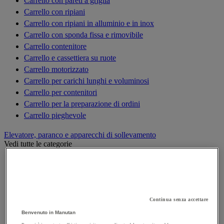
Carrello con pareti a griglia
Carrello con ripiani
Carrello con ripiani in alluminio e in inox
Carrello con sponda fissa e rimovibile
Carrello contenitore
Carrello e cassettiera su ruote
Carrello motorizzato
Carrello per carichi lunghi e voluminosi
Carrello per contenitori
Carrello per la preparazione di ordini
Carrello pieghevole
Elevatore, paranco e apparecchi di sollevamento
Vedi tutte le categorie
Argano di sollevamento, alaggio e trazione
Bilancino di sollevamento
Carrello elevatore
Cilindro idraulico
Continua senza accettare
Cric
Benvenuto in Manutan
Elevatori di merci