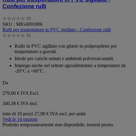
Confezione rulli
(0)
0.0
SKU : MIG6091806
su
Rulli per trasportatore in PVC sigillato - Confezione rulli
5
(0)
stelle.
0.0
su
Rullo in PVC sigillato con ghiere in polipropilene per
5
trasportatore a gravità.
stelle.
Ideale per carichi unitari e ambienti polverosi-umidi.
Impiego anche nel settore agroalimentare a temperature da
-20°C a +60°C.
Da
279,00 €
IVA Escl.
340,38 € IVA incl.
lotto di 10 pezzi
27,90 € IVA escl. per unità
Vedi le 14 opzioni
Prodotto temporaneamente non disponibile, tornerà presto.