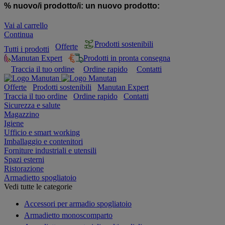
% nuovo/i prodotto/i:
un nuovo prodotto:
Vai al carrello
Continua
Prodotti sostenibili
Offerte
Tutti i prodotti
Manutan Expert
Prodotti in pronta consegna
Traccia il tuo ordine
Ordine rapido
Contatti
Offerte
Prodotti sostenibili
Manutan Expert
Traccia il tuo ordine
Ordine rapido
Contatti
Sicurezza e salute
Magazzino
Igiene
Ufficio e smart working
Imballaggio e contenitori
Forniture industriali e utensili
Spazi esterni
Ristorazione
Armadietto spogliatoio
Vedi tutte le categorie
Accessori per armadio spogliatoio
Armadietto monoscomparto