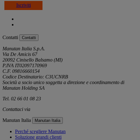
Iscriviti
Contatti
Contatti
Manutan Italia S.p.A.
Via De Amicis 67
20092 Cinisello Balsamo (MI)
P.IVA IT02097170969
C.F. 09816660154
Codice Destinatario: C3UCNRB
Società a socio unico soggetta a direzione e coordinamento di
Manutan Holding SA
Tel. 02 66 01 08 23
Contattaci via
e-mail
Manutan Italia
Manutan Italia
Perché scegliere Manutan
Soluzione grandi clienti