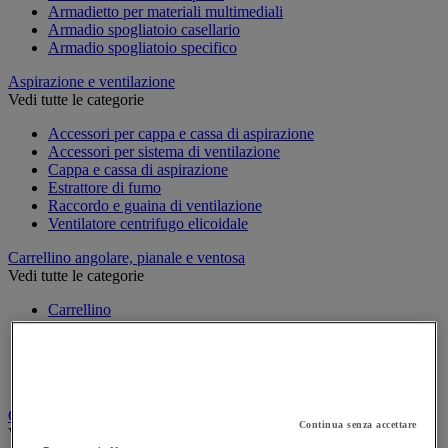
Armadietto per materiali multimediali
Armadio spogliatoio casellario
Armadio spogliatoio specifico
Aspirazione e ventilazione
Vedi tutte le categorie
Accessori per cappa e cassa di aspirazione
Accessori per sistema di ventilazione
Cappa e cassa di aspirazione
Estrattore di fumo
Raccordo e guaina di ventilazione
Ventilatore centrifugo elicoidale
Carrellino angolare, pianale e ventosa
Vedi tutte le categorie
Carrellino
Carrellino angolare
Pianale con rotelle
Svolgitore di cavo per bobine
Ventosa
Carrello
Continua senza accettare
Vedi tutte le categorie