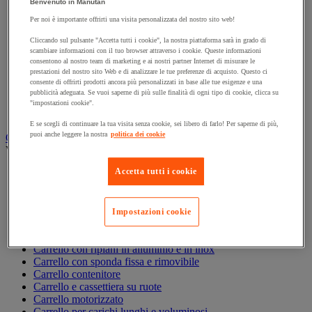
Benvenuto in Manutan
Accessori per carrello
Per noi è importante offrirti una visita personalizzata del nostro sito web!
Carrello in acciaio
Carrello in alluminio e in inox
Cliccando sul pulsante "Accetta tutti i cookie", la nostra piattaforma sarà in grado di
Carrello per carichi alti
scambiare informazioni con il tuo browser attraverso i cookie. Queste informazioni
consentono al nostro team di marketing e ai nostri partner Internet di misurare le
Carrello per fusti
prestazioni del nostro sito Web e di analizzare le tue preferenze di acquisto. Questo ci
Carrello per scale
consente di offrirti prodotti ancora più personalizzati in base alle tue esigenze e una
Carrello pieghevole
pubblicità adeguata. Se vuoi saperne di più sulle finalità di ogni tipo di cookie, clicca su
Carrello portabombole
"impostazioni cookie".
Carrello specifico
E se scegli di continuare la tua visita senza cookie, sei libero di farlo! Per saperne di più,
puoi anche leggere la nostra
politica dei cookie
Carrello a ripiani e rimorchio industriale
Vedi tutte le categorie
Accetta tutti i cookie
Accessori per carrello
Carrello a livello costante
Carrello a piattaforma
Carrello a rimorchio
Impostazioni cookie
Carrello con pareti a griglia
Carrello con ripiani
Carrello con ripiani in alluminio e in inox
Carrello con sponda fissa e rimovibile
Carrello contenitore
Carrello e cassettiera su ruote
Carrello motorizzato
Carrello per carichi lunghi e voluminosi