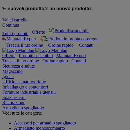
% nuovo/i prodotto/i:
un nuovo prodotto:
Vai al carrello
Continua
Prodotti sostenibili
Offerte
Tutti i prodotti
Manutan Expert
Prodotti in pronta consegna
Traccia il tuo ordine
Ordine rapido
Contatti
Offerte
Prodotti sostenibili
Manutan Expert
Traccia il tuo ordine
Ordine rapido
Contatti
Sicurezza e salute
Magazzino
Igiene
Ufficio e smart working
Imballaggio e contenitori
Forniture industriali e utensili
Spazi esterni
Ristorazione
Armadietto spogliatoio
Vedi tutte le categorie
Accessori per armadio spogliatoio
Armadietto monoscomparto