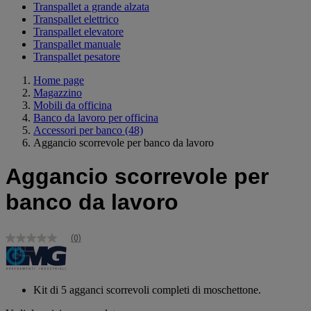
Transpallet a grande alzata
Transpallet elettrico
Transpallet elevatore
Transpallet manuale
Transpallet pesatore
Home page
Magazzino
Mobili da officina
Banco da lavoro per officina
Accessori per banco
(48)
Aggancio scorrevole per banco da lavoro
Aggancio scorrevole per
banco da lavoro
(0)
Nessuna
valutazione
Stesso
link
alla
Kit di 5 agganci scorrevoli completi di moschettone.
pagina.