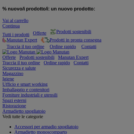
% nuovo/i prodotto/i:
un nuovo prodotto:
Vai al carrello
Continua
Prodotti sostenibili
Offerte
Tutti i prodotti
Manutan Expert
Prodotti in pronta consegna
Traccia il tuo ordine
Ordine rapido
Contatti
Offerte
Prodotti sostenibili
Manutan Expert
Traccia il tuo ordine
Ordine rapido
Contatti
Sicurezza e salute
Magazzino
Igiene
Ufficio e smart working
Imballaggio e contenitori
Forniture industriali e utensili
Spazi esterni
Ristorazione
Armadietto spogliatoio
Vedi tutte le categorie
Accessori per armadio spogliatoio
Armadietto monoscomparto