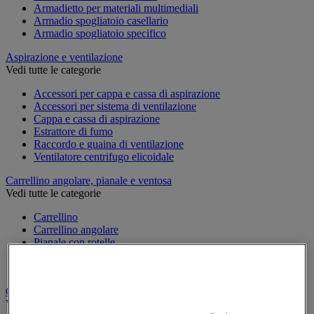
Armadietto per materiali multimediali
Armadio spogliatoio casellario
Armadio spogliatoio specifico
Aspirazione e ventilazione
Vedi tutte le categorie
Accessori per cappa e cassa di aspirazione
Accessori per sistema di ventilazione
Cappa e cassa di aspirazione
Estrattore di fumo
Raccordo e guaina di ventilazione
Ventilatore centrifugo elicoidale
Carrellino angolare, pianale e ventosa
Vedi tutte le categorie
Carrellino
Carrellino angolare
Pianale con rotelle
Svolgitore di cavo per bobine
Ventosa
Carrello
Vedi tutte le categorie