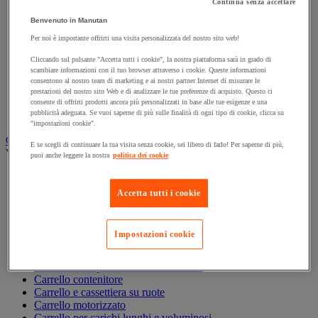
Continua senza accettare
Accessori per carrello
Benvenuto in Manutan
Carrello in acciaio
Carrello in alluminio e in inox
Per noi è importante offrirti una visita personalizzata del nostro sito web!
Carrello per carichi alti
Cliccando sul pulsante "Accetta tutti i cookie", la nostra piattaforma sarà in grado di
Carrello per fusti
scambiare informazioni con il tuo browser attraverso i cookie. Queste informazioni
Carrello per scale
consentono al nostro team di marketing e ai nostri partner Internet di misurare le
Carrello pieghevole
prestazioni del nostro sito Web e di analizzare le tue preferenze di acquisto. Questo ci
Carrello portabombole
consente di offrirti prodotti ancora più personalizzati in base alle tue esigenze e una
pubblicità adeguata. Se vuoi saperne di più sulle finalità di ogni tipo di cookie, clicca su
Carrello specifico
"impostazioni cookie".
Carrello a ripiani e rimorchio industriale
E se scegli di continuare la tua visita senza cookie, sei libero di farlo! Per saperne di più,
Vedi tutte le categorie
puoi anche leggere la nostra
politica dei cookie
Accessori per carrello
Carrello a livello costante
Accetta tutti i cookie
Carrello a piattaforma
Carrello a rimorchio
Carrello con pareti a griglia
Impostazioni cookie
Carrello con ripiani
Carrello con ripiani in alluminio e in inox
Carrello con sponda fissa e rimovibile
Carrello contenitore
Carrello e cassettiera su ruote
Carrello motorizzato
Carrello per carichi lunghi e voluminosi