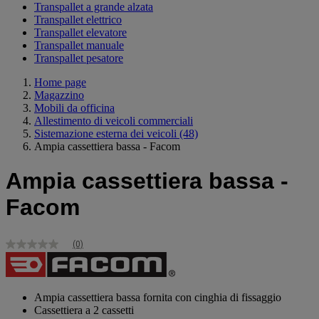
Transpallet a grande alzata
Transpallet elettrico
Transpallet elevatore
Transpallet manuale
Transpallet pesatore
Home page
Magazzino
Mobili da officina
Allestimento di veicoli commerciali
Sistemazione esterna dei veicoli
(48)
Ampia cassettiera bassa - Facom
Ampia cassettiera bassa -
Facom
(0)
Nessuna
valutazione
Stesso
link
alla
Ampia cassettiera bassa fornita con cinghia di fissaggio
pagina.
Cassettiera a 2 cassetti