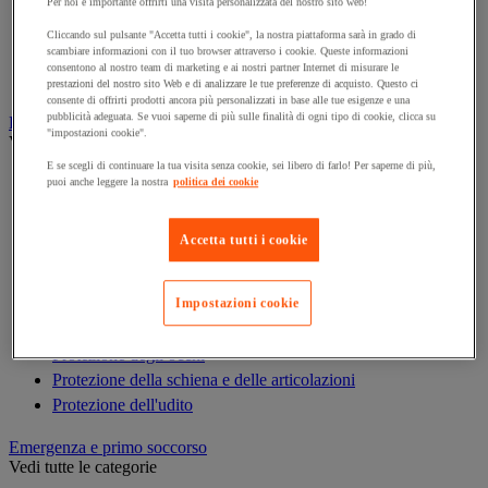
Armadio di sicurezza
Per noi è importante offrirti una visita personalizzata del nostro sito web!
Armadio portachiavi
Cliccando sul pulsante "Accetta tutti i cookie", la nostra piattaforma sarà in grado di
scambiare informazioni con il tuo browser attraverso i cookie. Queste informazioni
Cassaforte
consentono al nostro team di marketing e ai nostri partner Internet di misurare le
Cassetta portachiavi
prestazioni del nostro sito Web e di analizzare le tue preferenze di acquisto. Questo ci
consente di offrirti prodotti ancora più personalizzati in base alle tue esigenze e una
pubblicità adeguata. Se vuoi saperne di più sulle finalità di ogni tipo di cookie, clicca su
Dispositivi di protezione individuale (DPI)
"impostazioni cookie".
Vedi tutte le categorie
E se scegli di continuare la tua visita senza cookie, sei libero di farlo! Per saperne di più,
Abbigliamento di protezione e da lavoro
puoi anche leggere la nostra
politica dei cookie
Anticaduta
Calzature
Accetta tutti i cookie
Caschi
Custodie per DPI
Guanti
Impostazioni cookie
Maschera respiratoria
Protezione degli occhi
Protezione della schiena e delle articolazioni
Protezione dell'udito
Emergenza e primo soccorso
Vedi tutte le categorie