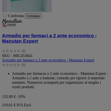
Confronta
Compara
Armadio per farmaci a 2 ante economico -
Manutan Expert
(0)
0.0
SKU : MIG453641
su
Armadio per farmaci a 2 ante economico - Manutan Expert
5
(0)
stelle.
0.0
su
Armadio per farmacia a 2 ante economico - Manutan Expert -
5
Armadio a 2 ante a battente, comodo per riporre il materiale
stelle.
sanitario. Numerosi scomparti per organizzare al meglio i
vostri prodotti.
132,90 €
-10%
119,61 €
IVA Escl.