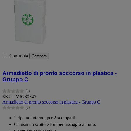
Confronta
Compara
Armadietto di pronto soccorso in plastica -
Gruppo C
(0)
0.0
SKU : MIG80345
su
Armadietto di pronto soccorso in plastica - Gruppo C
5
(0)
stelle.
0.0
su
1 ripiano interno, per 2 scomparti.
5
Chiusura a scatto e fori per fissaggio a muro.
stelle.