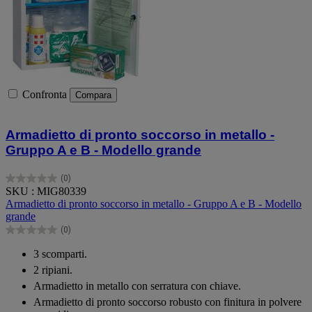
Confronta
Compara
Armadietto di pronto soccorso in metallo -
Gruppo A e B - Modello grande
(0)
0.0
SKU : MIG80339
su
Armadietto di pronto soccorso in metallo - Gruppo A e B - Modello
5
grande
stelle.
(0)
0.0
su
3 scomparti.
5
2 ripiani.
stelle.
Armadietto in metallo con serratura con chiave.
Armadietto di pronto soccorso robusto con finitura in polvere