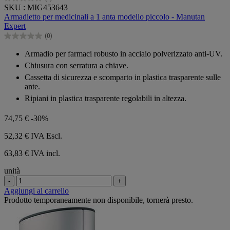
0.0
SKU : MIG453643
su
Armadietto per medicinali a 1 anta modello piccolo - Manutan
5
Expert
stelle.
(0)
0.0
su
Armadio per farmaci robusto in acciaio polverizzato anti-UV.
5
Chiusura con serratura a chiave.
stelle.
Cassetta di sicurezza e scomparto in plastica trasparente sulle
ante.
Ripiani in plastica trasparente regolabili in altezza.
74,75 €
-30%
52,32 €
IVA Escl.
63,83 € IVA incl.
unità
-
+
Aggiungi al carrello
Prodotto temporaneamente non disponibile, tornerà presto.