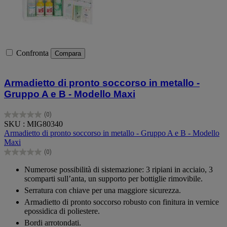
Confronta
Compara
Armadietto di pronto soccorso in metallo -
Gruppo A e B - Modello Maxi
(0)
0.0
SKU : MIG80340
su
Armadietto di pronto soccorso in metallo - Gruppo A e B - Modello
5
Maxi
stelle.
(0)
0.0
su
Numerose possibilità di sistemazione: 3 ripiani in acciaio, 3
5
scomparti sull’anta, un supporto per bottiglie rimovibile.
stelle.
Serratura con chiave per una maggiore sicurezza.
Armadietto di pronto soccorso robusto con finitura in vernice
epossidica di poliestere.
Bordi arrotondati.