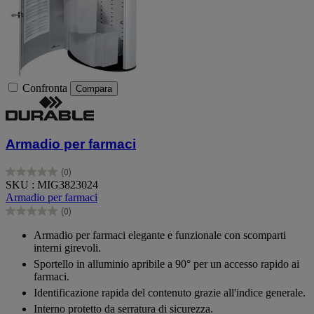
Confronta
Compara
Armadio per farmaci
(0)
0.0
SKU : MIG3823024
su
Armadio per farmaci
5
(0)
stelle.
0.0
su
Armadio per farmaci elegante e funzionale con scomparti
5
interni girevoli.
stelle.
Sportello in alluminio apribile a 90° per un accesso rapido ai
farmaci.
Identificazione rapida del contenuto grazie all'indice generale.
Interno protetto da serratura di sicurezza.