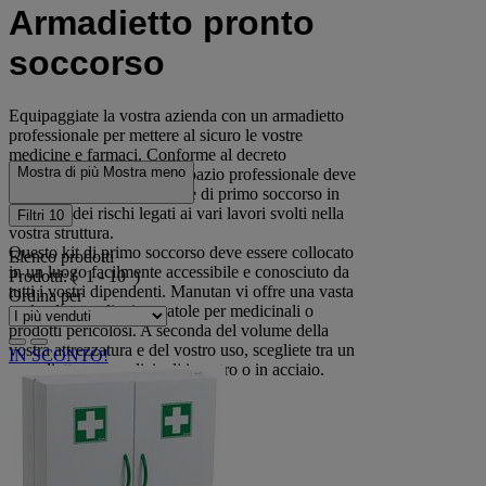
Armadietto pronto
soccorso
Equipaggiate la vostra azienda con un armadietto
professionale per mettere al sicuro le vostre
medicine e farmaci. Conforme al decreto
Mostra di più
Mostra meno
ministeriale 388 il vostro spazio professionale deve
essere dotato di attrezzature di primo soccorso in
funzione dei rischi legati ai vari lavori svolti nella
Filtri
10
vostra struttura.
Questo kit di primo soccorso deve essere collocato
Elenco prodotti
in un luogo facilmente accessibile e conosciuto da
Prodotti:
( 1 - 10 )
tutti i vostri dipendenti. Manutan vi offre una vasta
Ordina per
scelta di armadietti o scatole per medicinali o
prodotti pericolosi. A seconda del volume della
vostra attrezzatura e del vostro uso, scegliete tra un
IN SCONTO!
armadietto per medicinali in vetro o in acciaio.