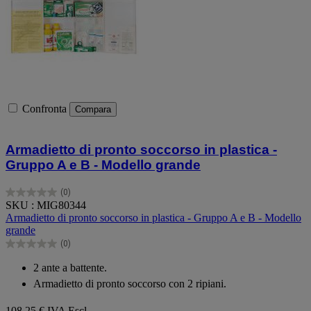
Confronta
Compara
Armadietto di pronto soccorso in plastica -
Gruppo A e B - Modello grande
(0)
0.0
SKU : MIG80344
su
Armadietto di pronto soccorso in plastica - Gruppo A e B - Modello
5
grande
stelle.
(0)
0.0
su
2 ante a battente.
5
Armadietto di pronto soccorso con 2 ripiani.
stelle.
108,25 €
IVA Escl.