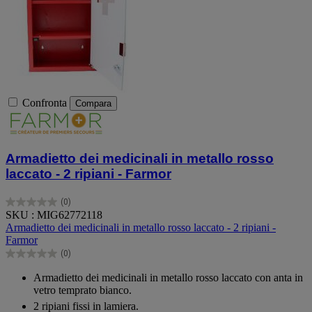
Confronta
Compara
Armadietto dei medicinali in metallo rosso
laccato - 2 ripiani - Farmor
(0)
0.0
SKU : MIG62772118
su
Armadietto dei medicinali in metallo rosso laccato - 2 ripiani -
5
Farmor
stelle.
(0)
0.0
su
Armadietto dei medicinali in metallo rosso laccato con anta in
5
vetro temprato bianco.
stelle.
2 ripiani fissi in lamiera.