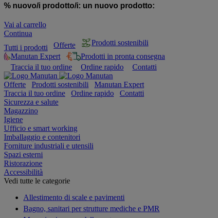
% nuovo/i prodotto/i:
un nuovo prodotto:
Vai al carrello
Continua
Prodotti sostenibili
Offerte
Tutti i prodotti
Manutan Expert
Prodotti in pronta consegna
Traccia il tuo ordine
Ordine rapido
Contatti
Offerte
Prodotti sostenibili
Manutan Expert
Traccia il tuo ordine
Ordine rapido
Contatti
Sicurezza e salute
Magazzino
Igiene
Ufficio e smart working
Imballaggio e contenitori
Forniture industriali e utensili
Spazi esterni
Ristorazione
Accessibilità
Vedi tutte le categorie
Allestimento di scale e pavimenti
Bagno, sanitari per strutture mediche e PMR