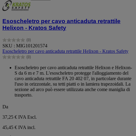
Esoscheletro per cavo anticaduta retrattile
Helixon - Kratos Safety
(0)
0.0
SKU : MIG101201574
su
Esoscheletro per cavo anticaduta retrattile Helixon - Kratos Safety
5
(0)
stelle.
0.0
su
Esoscheletro per cavo anticaduta retrattile Helixon e Helixon-
5
S da 6 m e 7 m. L'esoscheletro protegge l'alloggiamento del
stelle.
cavo anticaduta retrattile FA 20 402 07, in particolare durante
l'uso in orizzontale, su tetti piatti o in lamiera trapezoidali. La
sezione ad arco può essere utilizzata anche come maniglia di
trasporto.
Da
37,25 €
IVA Escl.
45,45 € IVA incl.