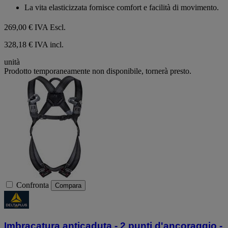
5
La vita elasticizzata fornisce comfort e facilità di movimento.
stelle.
269,00 €
IVA Escl.
328,18 € IVA incl.
unità
Prodotto temporaneamente non disponibile, tornerà presto.
Confronta
Compara
Imbracatura anticaduta - 2 punti d'ancoraggio -