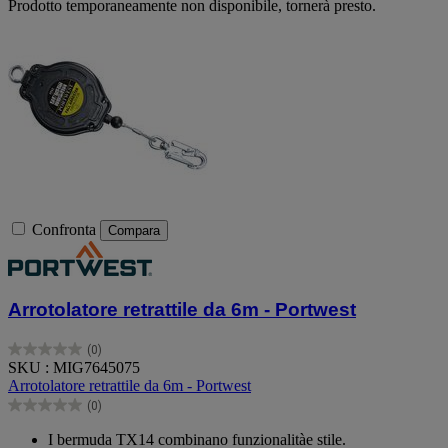
Prodotto temporaneamente non disponibile, tornerà presto.
Confronta
Compara
Arrotolatore retrattile da 6m - Portwest
(0)
0.0
SKU : MIG7645075
su
Arrotolatore retrattile da 6m - Portwest
5
(0)
stelle.
0.0
su
I bermuda TX14 combinano funzionalitàe stile.