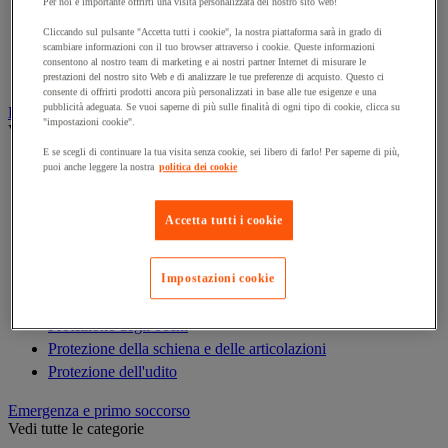
Armadio di sicurezza
Per noi è importante offrirti una visita personalizzata del nostro sito web!
Armadio portachiavi
Cliccando sul pulsante "Accetta tutti i cookie", la nostra piattaforma sarà in grado di
scambiare informazioni con il tuo browser attraverso i cookie. Queste informazioni
Cassaforte
consentono al nostro team di marketing e ai nostri partner Internet di misurare le
Cassetta portachiavi
prestazioni del nostro sito Web e di analizzare le tue preferenze di acquisto. Questo ci
consente di offrirti prodotti ancora più personalizzati in base alle tue esigenze e una
pubblicità adeguata. Se vuoi saperne di più sulle finalità di ogni tipo di cookie, clicca su
Dispositivi di protezione individuale (DPI)
"impostazioni cookie".
Vedi tutte le categorie
E se scegli di continuare la tua visita senza cookie, sei libero di farlo! Per saperne di più,
Abbigliamento di protezione e da lavoro
puoi anche leggere la nostra
politica dei cookie
Anticaduta
Calzature
Accetta tutti i cookie
Caschi
Custodie per DPI
Guanti
Impostazioni cookie
Maschera respiratoria
Protezione degli occhi
Protezione della schiena e delle articolazioni
Protezione dell'udito
Emergenza e primo soccorso
Vedi tutte le categorie