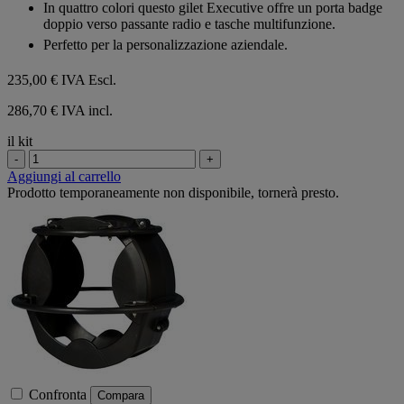
su
In quattro colori questo gilet Executive offre un porta badge
5
doppio verso passante radio e tasche multifunzione.
stelle.
Perfetto per la personalizzazione aziendale.
235,00 €
IVA Escl.
286,70 € IVA incl.
il kit
-
+
Aggiungi al carrello
Prodotto temporaneamente non disponibile, tornerà presto.
Confronta
Compara