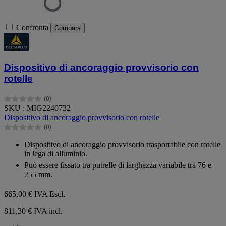
Confronta
Compara
Dispositivo di ancoraggio provvisorio con
rotelle
(0)
0.0
SKU : MIG2240732
su
Dispositivo di ancoraggio provvisorio con rotelle
5
(0)
stelle.
0.0
su
Dispositivo di ancoraggio provvisorio trasportabile con rotelle
5
in lega di alluminio.
stelle.
Può essere fissato tra putrelle di larghezza variabile tra 76 e
255 mm.
665,00 €
IVA Escl.
811,30 € IVA incl.