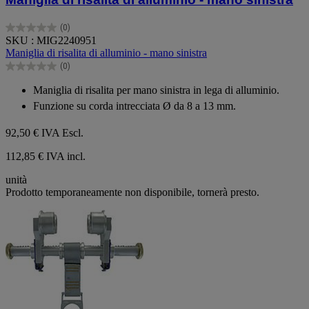
(0)
0.0
SKU : MIG2240951
su
Maniglia di risalita di alluminio - mano sinistra
5
(0)
stelle.
0.0
su
Maniglia di risalita per mano sinistra in lega di alluminio.
5
Funzione su corda intrecciata Ø da 8 a 13 mm.
stelle.
92,50 €
IVA Escl.
112,85 € IVA incl.
unità
Prodotto temporaneamente non disponibile, tornerà presto.