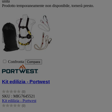
unità
Prodotto temporaneamente non disponibile, tornerà presto.
Confronta
Compara
Kit edilizia - Portwest
(0)
0.0
SKU : MIG7645521
su
Kit edilizia - Portwest
5
(0)
stelle.
0.0