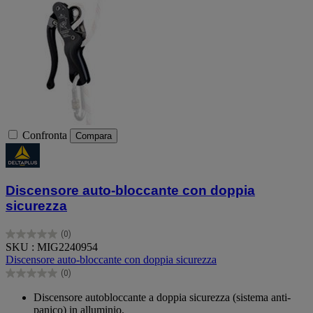
Confronta
Compara
Discensore auto-bloccante con doppia
sicurezza
(0)
0.0
SKU : MIG2240954
su
Discensore auto-bloccante con doppia sicurezza
5
(0)
stelle.
0.0
su
Discensore autobloccante a doppia sicurezza (sistema anti-
5
panico) in alluminio.