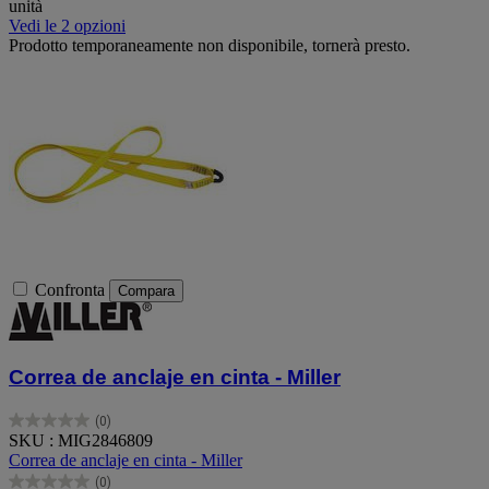
unità
Vedi le 2 opzioni
Prodotto temporaneamente non disponibile, tornerà presto.
Confronta
Compara
Correa de anclaje en cinta - Miller
(0)
0.0
SKU : MIG2846809
su
Correa de anclaje en cinta - Miller
5
(0)
stelle.