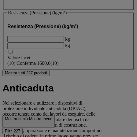
Resistenza (Pressione) (kg/m²)
Resistenza (Pressione) (kg/m²)
kg
kg
Valore facet
(
10
)
Conferma
1600.0
(10)
Mostra tutti 227 prodotti
Anticaduta
Nel selezionare e utilizzare i dispositivi di
protezione individuale anticaduta (DPIAC),
occorre tenere conto dei lavori da eseguire, delle
Mostra di più
Mostra meno
circostanze locali e in particolare dei rischi da
evitare. Ogniqualvolta lavori di costruzione,
montaggio, riparazione e manutenzione comportino
Filtri
227
il rischio di cadere, in primo luogo vanno previste