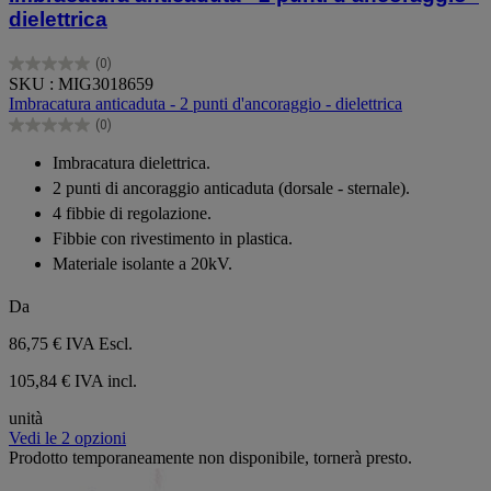
dielettrica
(0)
0.0
SKU : MIG3018659
su
Imbracatura anticaduta - 2 punti d'ancoraggio - dielettrica
5
(0)
stelle.
0.0
su
Imbracatura dielettrica.
5
2 punti di ancoraggio anticaduta (dorsale - sternale).
stelle.
4 fibbie di regolazione.
Fibbie con rivestimento in plastica.
Materiale isolante a 20kV.
Da
86,75 €
IVA Escl.
105,84 € IVA incl.
unità
Vedi le 2 opzioni
Prodotto temporaneamente non disponibile, tornerà presto.