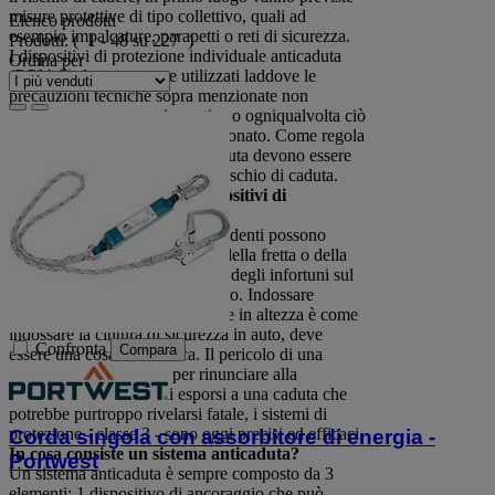
misure protettive di tipo collettivo, quali ad
Elenco prodotti
esempio impalcature, parapetti o reti di sicurezza.
Prodotti:
( 1 - 48 su 227 )
I dispositivi di protezione individuale anticaduta
Ordina per
(DPIAC) devono essere utilizzati laddove le
precauzioni tecniche sopra menzionate non
possono essere messe in pratica o ogniqualvolta ciò
comporti un impegno sproporzionato. Come regola
generale, le precauzioni anticaduta devono essere
prese non appena si palesa un rischio di caduta.
Perché si devono usare i dispositivi di
protezione anticaduta?
Nonostante l'esperienza, gli incidenti possono
accadere rapidamente, a causa della fretta o della
mancanza di attenzione. Il 10% degli infortuni sul
lavoro è dovuto a cadute dall'alto. Indossare
un'imbracatura prima di lavorare in altezza è come
indossare la cintura di sicurezza in auto, deve
Confronta
Compara
essere una cosa automatica. Il pericolo di una
caduta è troppo grande per rinunciare alla
sicurezza. Per evitare di esporsi a una caduta che
potrebbe purtroppo rivelarsi fatale, i sistemi di
protezione - classe 3 - sono oggi precisi ed efficaci.
Corda singola con assorbitore di energia -
In cosa consiste un sistema anticaduta?
Portwest
Un sistema anticaduta è sempre composto da 3
elementi: 1 dispositivo di ancoraggio che può