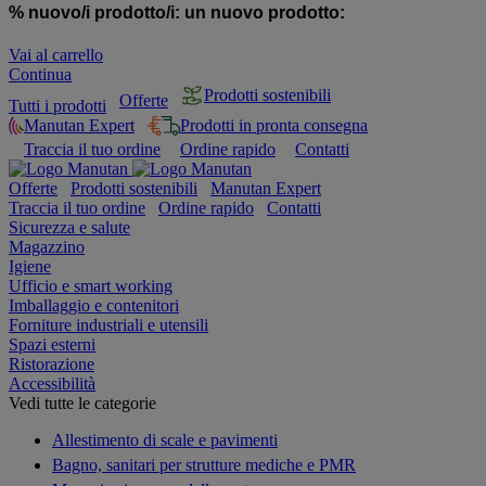
% nuovo/i prodotto/i:
un nuovo prodotto:
Vai al carrello
Continua
Prodotti sostenibili
Offerte
Tutti i prodotti
Manutan Expert
Prodotti in pronta consegna
Traccia il tuo ordine
Ordine rapido
Contatti
Offerte
Prodotti sostenibili
Manutan Expert
Traccia il tuo ordine
Ordine rapido
Contatti
Sicurezza e salute
Magazzino
Igiene
Ufficio e smart working
Imballaggio e contenitori
Forniture industriali e utensili
Spazi esterni
Ristorazione
Accessibilità
Vedi tutte le categorie
Allestimento di scale e pavimenti
Bagno, sanitari per strutture mediche e PMR