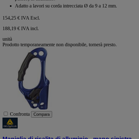
stelle.
Adatto a lavori su corda intrecciata Ø da 9 a 12 mm.
154,25 €
IVA Escl.
188,19 € IVA incl.
unità
Prodotto temporaneamente non disponibile, tornerà presto.
Confronta
Compara
Maniglia di risalita di alluminio - mano sinistra