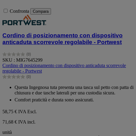
Confronta
Compara
Cordino di posizionamento con dispositivo
anticaduta scorrevole regolabile - Portwest
(0)
0.0
SKU : MIG7645299
su
Cordino di posizionamento con dispositivo anticaduta scorrevole
5
regolabile - Portwest
stelle.
(0)
0.0
su
Questa Ingegnosa tuta presenta una tasca sul petto con patta di
5
chiusura e due tasche laterali per una custodia sicura.
stelle.
Comfort praticità e durata sono assicurati.
58,75 €
IVA Escl.
71,68 € IVA incl.
unità