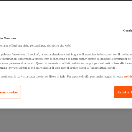
Contin
 carrello un prodotto:
in Manutan
ortante offrirti una visita personalizzata del nostro sito web!
 pulsante "Accetta tutti i cookie", la nostra piattaforma sarà in grado di scambiare informazioni con il tuo brows
Prodotti in pron
e informazioni consentono al nostro team di marketing e ai nostri partner Internet di misurare le prestazioni de
Manutan Expert
e le tue preferenze di acquisto. Questo ci consente di offrirti prodotti ancora più personalizzati in base alle tue e
eguata. Se vuoi saperne di più sulle finalità di ogni tipo di cookie, clicca su "impostazioni cookie".
 continuare la tua visita senza cookie, sei libero di farlo! Per saperne di più, puoi anche leggere la nostra
politi
ioni cookie
Accetta t