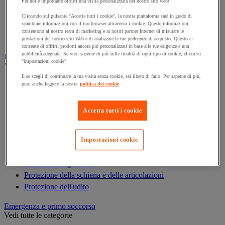
Armadio di sicurezza
Per noi è importante offrirti una visita personalizzata del nostro sito web!
Armadio portachiavi
Cliccando sul pulsante "Accetta tutti i cookie", la nostra piattaforma sarà in grado di
scambiare informazioni con il tuo browser attraverso i cookie. Queste informazioni
Cassaforte
consentono al nostro team di marketing e ai nostri partner Internet di misurare le
Cassetta portachiavi
prestazioni del nostro sito Web e di analizzare le tue preferenze di acquisto. Questo ci
consente di offrirti prodotti ancora più personalizzati in base alle tue esigenze e una
pubblicità adeguata. Se vuoi saperne di più sulle finalità di ogni tipo di cookie, clicca su
Dispositivi di protezione individuale (DPI)
"impostazioni cookie".
Vedi tutte le categorie
E se scegli di continuare la tua visita senza cookie, sei libero di farlo! Per saperne di più,
Abbigliamento di protezione e da lavoro
puoi anche leggere la nostra
politica dei cookie
Anticaduta
Calzature
Accetta tutti i cookie
Caschi
Custodie per DPI
Guanti
Impostazioni cookie
Maschera respiratoria
Protezione degli occhi
Protezione della schiena e delle articolazioni
Protezione dell'udito
Emergenza e primo soccorso
Vedi tutte le categorie