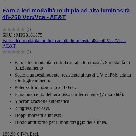
Faro a led modalità multipla ad alta luminosità
48-260 Vcc/Vca - AE&T
(0)
0.0
SKU : MIG8161875
su
Faro a led modalità multipla ad alta luminosità 48-260 Vcc/Vca -
5
AE&T
stelle.
(0)
0.0
su
Faro a led modalità multipla ad alta luminosità, 8 modalità di
5
funzionamento
stelle.
Scatola autoestinguente, resistente ai raggi UV e IP66, adatta
a tutti gli ambienti.
Potenza luminosa fino a 180 cd.
Funzionamento del faro fisso o intermittente (7 modalità).
Sincronizzazione automatica.
2 ingressi per cavi.
Doppi morsetti a innesto.
Diodo antiritorno per il monitoraggio della linea.
180,90 €
IVA Escl.