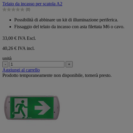
su
Telaio da incasso per scatola A2
5
(0)
stelle.
0.0
su
Possibilità di abbinare un kit di illuminazione periferica.
5
Fissaggio del telaio da incasso con asta filettata M6 o cavo.
stelle.
33,00 €
IVA Escl.
40,26 € IVA incl.
unità
-
+
Aggiungi al carrello
Prodotto temporaneamente non disponibile, tornerà presto.