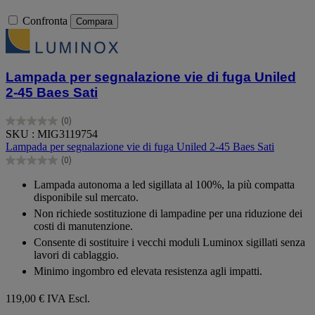
Confronta
Compara
Lampada per segnalazione vie di fuga Uniled
2-45 Baes Sati
(0)
0.0
SKU : MIG3119754
su
Lampada per segnalazione vie di fuga Uniled 2-45 Baes Sati
5
(0)
stelle.
0.0
su
Lampada autonoma a led sigillata al 100%, la più compatta
5
disponibile sul mercato.
stelle.
Non richiede sostituzione di lampadine per una riduzione dei
costi di manutenzione.
Consente di sostituire i vecchi moduli Luminox sigillati senza
lavori di cablaggio.
Minimo ingombro ed elevata resistenza agli impatti.
119,00 €
IVA Escl.