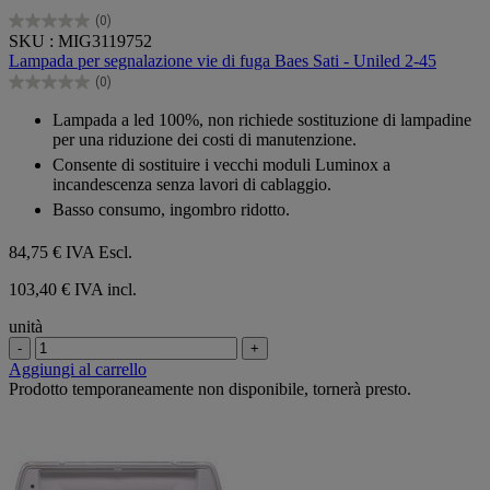
(0)
0.0
SKU : MIG3119752
su
Lampada per segnalazione vie di fuga Baes Sati - Uniled 2-45
5
(0)
stelle.
0.0
su
Lampada a led 100%, non richiede sostituzione di lampadine
5
per una riduzione dei costi di manutenzione.
stelle.
Consente di sostituire i vecchi moduli Luminox a
incandescenza senza lavori di cablaggio.
Basso consumo, ingombro ridotto.
84,75 €
IVA Escl.
103,40 € IVA incl.
unità
-
+
Aggiungi al carrello
Prodotto temporaneamente non disponibile, tornerà presto.