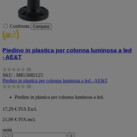
Confronta
Compara
Piedino in plastica per colonna luminosa a led
- AE&T
(0)
0.0
SKU : MIG5682125
su
Piedino in plastica per colonna luminosa a led - AE&T
5
(0)
stelle.
0.0
su
Piedino in plastica per colonna luminosa a led.
5
stelle.
17,29 €
IVA Escl.
21,09 € IVA incl.
unità
-
+