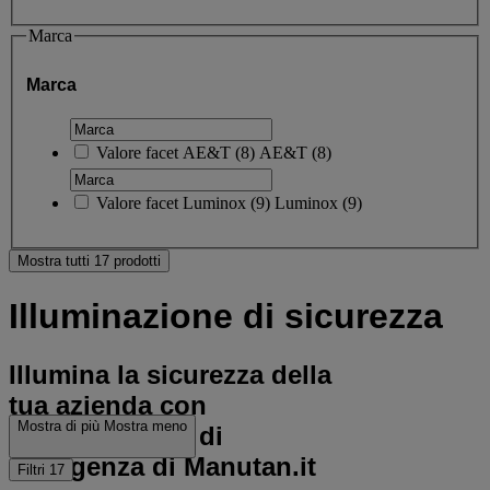
Marca
Marca
Valore facet
AE&T
(
8
)
AE&T
(8)
Valore facet
Luminox
(
9
)
Luminox
(9)
Mostra tutti 17 prodotti
Illuminazione di sicurezza
Illumina la sicurezza della
tua azienda con
Mostra di più
Mostra meno
l'illuminazione di
emergenza di Manutan.it
Filtri
17