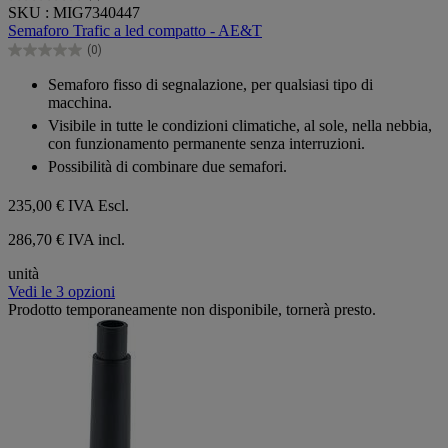
0.0
SKU : MIG7340447
su
Semaforo Trafic a led compatto - AE&T
5
(0)
stelle.
0.0
su
Semaforo fisso di segnalazione, per qualsiasi tipo di
5
macchina.
stelle.
Visibile in tutte le condizioni climatiche, al sole, nella nebbia,
con funzionamento permanente senza interruzioni.
Possibilità di combinare due semafori.
235,00 €
IVA Escl.
286,70 € IVA incl.
unità
Vedi le 3 opzioni
Prodotto temporaneamente non disponibile, tornerà presto.