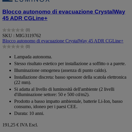
Blocco autonomo di evacuazione CrystalWay
45 ADR CGLine+
(0)
0.0
SKU : MIG3119762
su
Blocco autonomo di evacuazione CrystalWay 45 ADR CGLine+
5
(0)
stelle.
0.0
su
Lampada autonoma.
5
Stesso risultato estetico per installazione a soffitto o a parete.
stelle.
Illuminazione omogenea (assenza di punto caldo).
Installazione discreta: basso spessore della scatola elettronica
(22 mm).
Si adatta al livello di luminosità dell'ambiente (2 livelli
d'illuminazione settore: 50 e 500 cd/m2).
Prodotto a basso impatto ambientale, batterie Li-Ion, basso
consumo, idoneo per i paesi CEE.
Durata: 10 anni.
191,25 €
IVA Escl.