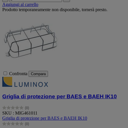
Aggiungi al carrello
Prodotto temporaneamente non disponibile, tornerà presto.
Confronta
Compara
Griglia di protezione per BAES e BAEH IK10
(0)
0.0
SKU : MIG461011
su
Griglia di protezione per BAES e BAEH IK10
5
(0)
stelle.
0.0