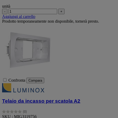
unità
-
+
Aggiungi al carrello
Prodotto temporaneamente non disponibile, tornerà presto.
Confronta
Compara
Telaio da incasso per scatola A2
(0)
0.0
SKU : MIG3119756