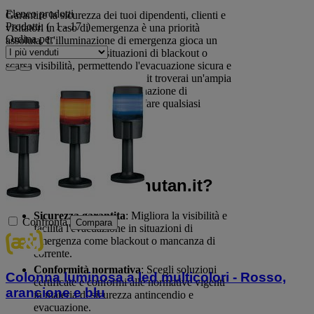
Elenco prodotti
Garantire la sicurezza dei tuoi dipendenti, clienti e
Prodotti:
( 1 - 17 )
visitatori in caso di emergenza è una priorità
Ordina per
assoluta. L'illuminazione di emergenza gioca un
ruolo fondamentale in situazioni di blackout o
scarsa visibilità, permettendo l'evacuazione sicura e
evitando il panico. Su Manutan.it troverai un'ampia
gamma di soluzioni per l'illuminazione di
sicurezza, progettate per soddisfare qualsiasi
esigenza e normativa vigente.
Perché scegliere
l'illuminazione di
emergenza di Manutan.it?
Sicurezza garantita
: Migliora la visibilità e
Confronta
Compara
facilita l'evacuazione in situazioni di
emergenza come blackout o mancanza di
corrente.
Conformità normativa
: Scegli soluzioni
Colonna luminosa a led multicolori - Rosso,
certificate e conformi alle normative vigenti
arancione e blu
in materia di sicurezza antincendio e
evacuazione.