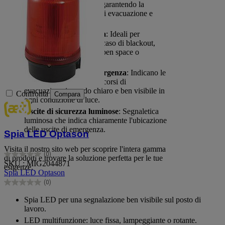
interruzione di corrente, garantendo la
visibilità lungo percorsi di evacuazione e
uscite di sicurezza.
Plafoniere di emergenza
: Ideali per
illuminare ampie aree in caso di blackout,
come magazzini, uffici open space o
corridoi.
Segnali luminosi di emergenza
: Indicano le
uscite di sicurezza e i percorsi di
evacuazione in modo chiaro e ben visibile in
Confronta
Compara
ogni condizione di luce.
Uscite di sicurezza luminose
: Segnaletica
luminosa che indica chiaramente l'ubicazione
delle uscite di emergenza.
Spia LED Optason
Visita il nostro sito web per scoprire l'intera gamma
(0)
di prodotti e trovare la soluzione perfetta per le tue
0.0
SKU : MIG2044871
esigenze.
su
Spia LED Optason
5
(0)
stelle.
0.0
su
Spia LED per una segnalazione ben visibile sul posto di
5
lavoro.
stelle.
LED multifunzione: luce fissa, lampeggiante o rotante.