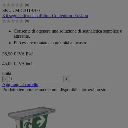
(0)
0.0
SKU : MIG3119760
su
Kit segnaletico da soffitto - Contenitore Epsilon
5
(0)
stelle.
0.0
su
Consente di ottenere una soluzione di segnaletica semplice e
5
attraente.
stelle.
Può essere montato su un'unità a incastro.
36,90 €
IVA Escl.
45,02 € IVA incl.
unità
-
+
Aggiungi al carrello
Prodotto temporaneamente non disponibile, tornerà presto.