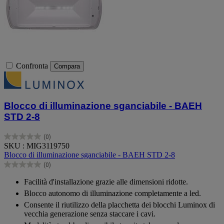
Confronta
Compara
Blocco di illuminazione sganciabile - BAEH
STD 2-8
(0)
0.0
SKU : MIG3119750
su
Blocco di illuminazione sganciabile - BAEH STD 2-8
5
(0)
stelle.
0.0
su
Facilità d'installazione grazie alle dimensioni ridotte.
5
Blocco autonomo di illuminazione completamente a led.
stelle.
Consente il riutilizzo della placchetta dei blocchi Luminox di
vecchia generazione senza staccare i cavi.