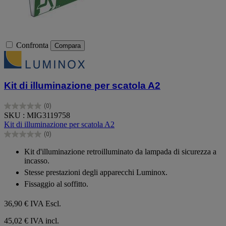
Confronta
Compara
Kit di illuminazione per scatola A2
(0)
0.0
SKU : MIG3119758
su
Kit di illuminazione per scatola A2
5
(0)
stelle.
0.0
su
Kit d'illuminazione retroilluminato da lampada di sicurezza a
5
incasso.
stelle.
Stesse prestazioni degli apparecchi Luminox.
Fissaggio al soffitto.
36,90 €
IVA Escl.
45,02 € IVA incl.