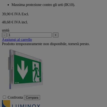
su
Massima protezione contro gli urti (IK10).
5
stelle.
39,90 €
IVA Escl.
48,68 € IVA incl.
unità
-
+
Aggiungi al carrello
Prodotto temporaneamente non disponibile, tornerà presto.
Confronta
Compara