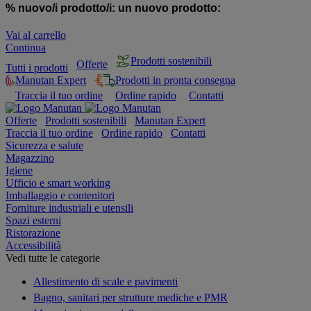
% nuovo/i prodotto/i:
un nuovo prodotto:
Vai al carrello
Continua
Prodotti sostenibili
Offerte
Tutti i prodotti
Manutan Expert
Prodotti in pronta consegna
Traccia il tuo ordine
Ordine rapido
Contatti
Offerte
Prodotti sostenibili
Manutan Expert
Traccia il tuo ordine
Ordine rapido
Contatti
Sicurezza e salute
Magazzino
Igiene
Ufficio e smart working
Imballaggio e contenitori
Forniture industriali e utensili
Spazi esterni
Ristorazione
Accessibilità
Vedi tutte le categorie
Allestimento di scale e pavimenti
Bagno, sanitari per strutture mediche e PMR