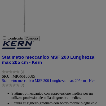
Confronta
Compara
Statimetro meccanico MSF 200 Lunghezza
max 205 cm - Kern
(0)
0.0
SKU : MIG66165685
su
Statimetro meccanico MSF 200 Lunghezza max 205 cm - Kern
5
(0)
stelle.
0.0
su
Statimetro meccanico con approvazione medica per un
5
utilizzo professionale nella diagnostica medica.
stelle.
Lettura su righello graduato con bordo mobile pieghevole.