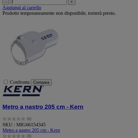
-
+
Aggiungi al carrello
Prodotto temporaneamente non disponibile, tornerà presto.
Confronta
Compara
Metro a nastro 205 cm - Kern
(0)
0.0
SKU : MIG66154345
su
Metro a nastro 205 cm - Kern
5
(0)