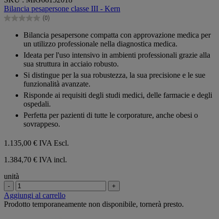
su
Bilancia pesapersone classe III - Kern
5
(0)
stelle.
0.0
su
Bilancia pesapersone compatta con approvazione medica per
5
un utilizzo professionale nella diagnostica medica.
stelle.
Ideata per l'uso intensivo in ambienti professionali grazie alla
sua struttura in acciaio robusto.
Si distingue per la sua robustezza, la sua precisione e le sue
funzionalità avanzate.
Risponde ai requisiti degli studi medici, delle farmacie e degli
ospedali.
Perfetta per pazienti di tutte le corporature, anche obesi o
sovrappeso.
1.135,00 €
IVA Escl.
1.384,70 € IVA incl.
unità
-
+
Aggiungi al carrello
Prodotto temporaneamente non disponibile, tornerà presto.