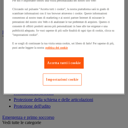
Armadio di sicurezza
Per noi è importante offrirti una visita personalizzata del nostro sito web!
Armadio portachiavi
Cliccando sul pulsante "Accetta tutti i cookie", la nostra piattaforma sarà in grado di
scambiare informazioni con il tuo browser attraverso i cookie. Queste informazioni
Cassaforte
consentono al nostro team di marketing e ai nostri partner Internet di misurare le
Cassetta portachiavi
prestazioni del nostro sito Web e di analizzare le tue preferenze di acquisto. Questo ci
consente di offrirti prodotti ancora più personalizzati in base alle tue esigenze e una
pubblicità adeguata. Se vuoi saperne di più sulle finalità di ogni tipo di cookie, clicca su
Dispositivi di protezione individuale (DPI)
"impostazioni cookie".
Vedi tutte le categorie
E se scegli di continuare la tua visita senza cookie, sei libero di farlo! Per saperne di più,
Abbigliamento di protezione e da lavoro
puoi anche leggere la nostra
politica dei cookie
Anticaduta
Calzature
Accetta tutti i cookie
Caschi
Custodie per DPI
Guanti
Impostazioni cookie
Maschera respiratoria
Protezione degli occhi
Protezione della schiena e delle articolazioni
Protezione dell'udito
Emergenza e primo soccorso
Vedi tutte le categorie