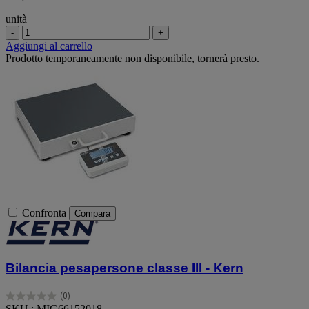
unità
-
+
Aggiungi al carrello
Prodotto temporaneamente non disponibile, tornerà presto.
Confronta
Compara
Bilancia pesapersone classe III - Kern
(0)
0.0
SKU : MIG66152018