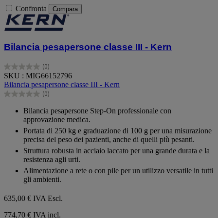
Confronta
Compara
Bilancia pesapersone classe III - Kern
(0)
0.0
SKU : MIG66152796
su
Bilancia pesapersone classe III - Kern
5
(0)
stelle.
0.0
su
Bilancia pesapersone Step-On professionale con
5
approvazione medica.
stelle.
Portata di 250 kg e graduazione di 100 g per una misurazione
precisa del peso dei pazienti, anche di quelli più pesanti.
Struttura robusta in acciaio laccato per una grande durata e la
resistenza agli urti.
Alimentazione a rete o con pile per un utilizzo versatile in tutti
gli ambienti.
635,00 €
IVA Escl.
774,70 € IVA incl.