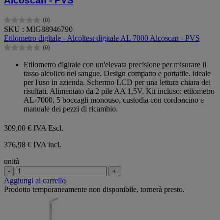
Alcoscan - PVS
(0)
0.0
SKU : MIG88946790
su
Etilometro digitale - Alcoltest digitale AL 7000 Alcoscan - PVS
5
(0)
stelle.
0.0
su
Etilometro digitale con un'elevata precisione per misurare il
5
tasso alcolico nel sangue. Design compatto e portatile. ideale
stelle.
per l'uso in azienda. Schermo LCD per una lettura chiara dei
risultati. Alimentato da 2 pile AA 1,5V. Kit incluso: etilometro
AL-7000, 5 boccagli monouso, custodia con cordoncino e
manuale dei pezzi di ricambio.
309,00 €
IVA Escl.
376,98 € IVA incl.
unità
-
+
Aggiungi al carrello
Prodotto temporaneamente non disponibile, tornerà presto.