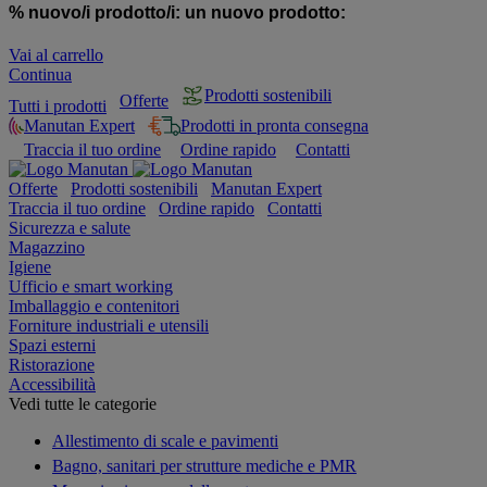
% nuovo/i prodotto/i:
un nuovo prodotto:
Vai al carrello
Continua
Prodotti sostenibili
Offerte
Tutti i prodotti
Manutan Expert
Prodotti in pronta consegna
Traccia il tuo ordine
Ordine rapido
Contatti
Offerte
Prodotti sostenibili
Manutan Expert
Traccia il tuo ordine
Ordine rapido
Contatti
Sicurezza e salute
Magazzino
Igiene
Ufficio e smart working
Imballaggio e contenitori
Forniture industriali e utensili
Spazi esterni
Ristorazione
Accessibilità
Vedi tutte le categorie
Allestimento di scale e pavimenti
Bagno, sanitari per strutture mediche e PMR