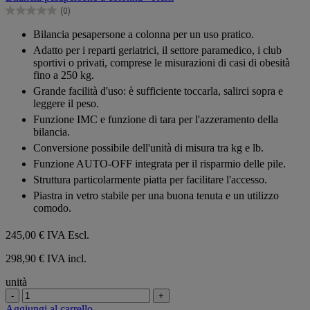
5
(0)
stelle.
0.0
su
Bilancia pesapersone a colonna per un uso pratico.
5
Adatto per i reparti geriatrici, il settore paramedico, i club
stelle.
sportivi o privati, comprese le misurazioni di casi di obesità
fino a 250 kg.
Grande facilità d'uso: è sufficiente toccarla, salirci sopra e
leggere il peso.
Funzione IMC e funzione di tara per l'azzeramento della
bilancia.
Conversione possibile dell'unità di misura tra kg e lb.
Funzione AUTO-OFF integrata per il risparmio delle pile.
Struttura particolarmente piatta per facilitare l'accesso.
Piastra in vetro stabile per una buona tenuta e un utilizzo
comodo.
245,00 €
IVA Escl.
298,90 € IVA incl.
unità
-
+
Aggiungi al carrello