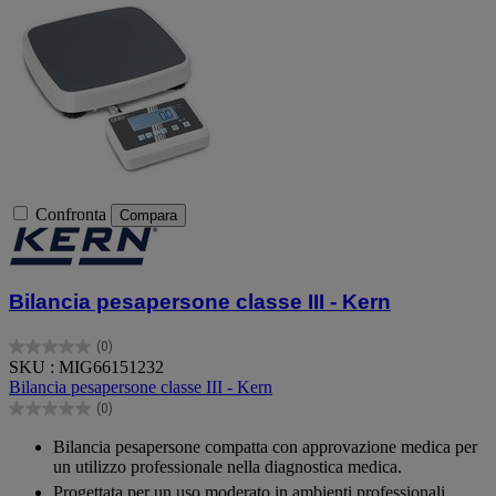
Confronta
Compara
Bilancia pesapersone classe III - Kern
(0)
0.0
SKU : MIG66151232
su
Bilancia pesapersone classe III - Kern
5
(0)
stelle.
0.0
su
Bilancia pesapersone compatta con approvazione medica per
5
un utilizzo professionale nella diagnostica medica.
stelle.
Progettata per un uso moderato in ambienti professionali.