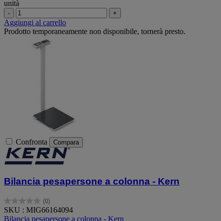
unità
-
+
Aggiungi al carrello
Prodotto temporaneamente non disponibile, tornerà presto.
Confronta
Compara
Bilancia pesapersone a colonna - Kern
(0)
0.0
SKU : MIG66164094
su
Bilancia pesapersone a colonna - Kern