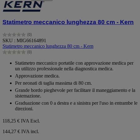
Statimetro meccanico lunghezza 80 cm - Kern
(0)
0.0
SKU : MIG66164891
su
Statimetro meccanico lunghezza 80 cm - Kern
5
(0)
stelle.
0.0
su
Statimetro meccanico portatile con approvazione medica per
5
un utilizzo professionale nella diagnostica medica.
stelle.
Approvazione medica.
Per neonati di taglia massima di 80 cm.
Grande bordo pieghevole per facilitare il maneggiamento e la
sistemazione.
Graduazione con 0 a destra e a sinistra per l'uso in entrambe le
direzioni.
118,25 €
IVA Escl.
144,27 € IVA incl.