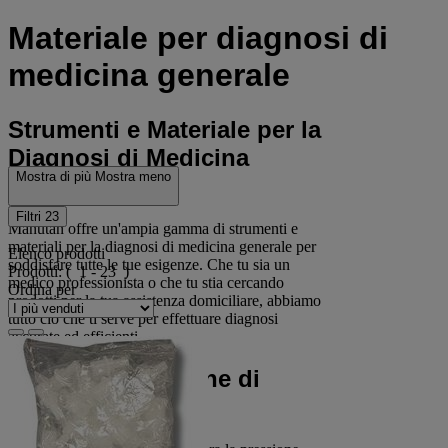
Materiale per diagnosi di
medicina generale
Strumenti e Materiale per la
Diagnosi di Medicina
Mostra di più
Mostra meno
Generale
Filtri
23
Manutan offre un'ampia gamma di strumenti e
materiali per la diagnosi di medicina generale per
Elenco prodotti
soddisfare tutte le tue esigenze. Che tu sia un
Prodotti:
( 1 - 23 )
medico professionista o che tu stia cercando
Ordina per
prodotti per la tua assistenza domiciliare, abbiamo
tutto ciò che ti serve per effettuare diagnosi
accurate ed efficienti.
La nostra selezione di
prodotti include: