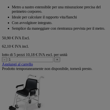
stelle.
0.0
su
Metro a nastro estensibile per una misurazione precisa del
5
perimetro corporeo.
stelle.
Ideale per calcolare il rapporto vita/fianchi
Con avvolgitore integrato.
Semplice da maneggiare con rientranza prevista per il metro.
50,90 €
IVA Escl.
62,10 € IVA incl.
lotto di 5 pezzi
10,18 € IVA escl. per unità
-
+
Aggiungi al carrello
Prodotto temporaneamente non disponibile, tornerà presto.