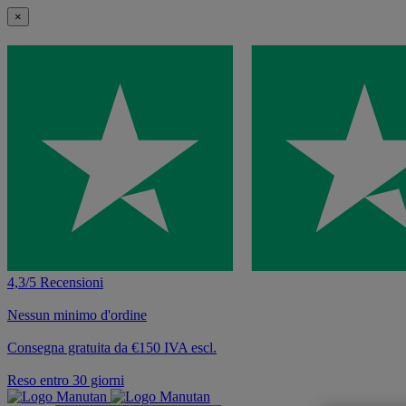
×
4,3/5 Recensioni
Nessun minimo d'ordine
Consegna gratuita da €150 IVA escl.
Reso entro 30 giorni