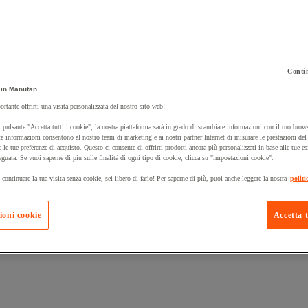
Contin
 carrello un prodotto:
in Manutan
ortante offrirti una visita personalizzata del nostro sito web!
 pulsante "Accetta tutti i cookie", la nostra piattaforma sarà in grado di scambiare informazioni con il tuo brows
Prodotti in pron
e informazioni consentono al nostro team di marketing e ai nostri partner Internet di misurare le prestazioni de
Manutan Expert
e le tue preferenze di acquisto. Questo ci consente di offrirti prodotti ancora più personalizzati in base alle tue e
eguata. Se vuoi saperne di più sulle finalità di ogni tipo di cookie, clicca su "impostazioni cookie".
 continuare la tua visita senza cookie, sei libero di farlo! Per saperne di più, puoi anche leggere la nostra
politi
ioni cookie
Accetta t