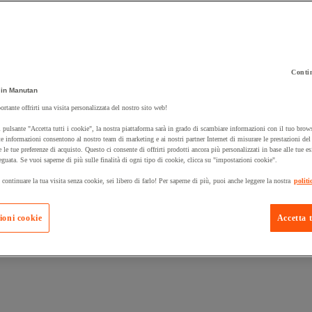
Contin
 carrello un prodotto:
in Manutan
ortante offrirti una visita personalizzata del nostro sito web!
 pulsante "Accetta tutti i cookie", la nostra piattaforma sarà in grado di scambiare informazioni con il tuo brows
Prodotti in pron
e informazioni consentono al nostro team di marketing e ai nostri partner Internet di misurare le prestazioni de
Manutan Expert
e le tue preferenze di acquisto. Questo ci consente di offrirti prodotti ancora più personalizzati in base alle tue e
eguata. Se vuoi saperne di più sulle finalità di ogni tipo di cookie, clicca su "impostazioni cookie".
 continuare la tua visita senza cookie, sei libero di farlo! Per saperne di più, puoi anche leggere la nostra
politi
ioni cookie
Accetta t