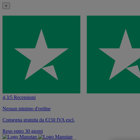
×
4,3/5 Recensioni
Nessun minimo d'ordine
Consegna gratuita da €150 IVA escl.
Reso entro 30 giorni