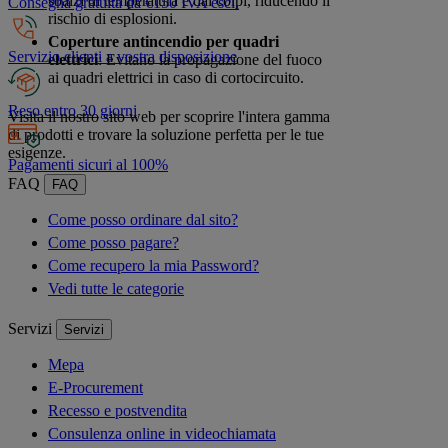
sbalzi di temperatura e dai colpi, riducendo il
Consegna gratuita da €150 IVA escl.
rischio di esplosioni.
Coperture antincendio per quadri
Servizio clienti a vostra disposizione
elettrici
: Evitano la propagazione del fuoco
ai quadri elettrici in caso di cortocircuito.
Reso entro 30 giorni
Visita il nostro sito web per scoprire l'intera gamma
di prodotti e trovare la soluzione perfetta per le tue
esigenze.
Pagamenti sicuri al 100%
FAQ
FAQ
Come posso ordinare dal sito?
Come posso pagare?
Come recupero la mia Password?
Vedi tutte le categorie
Servizi
Servizi
Mepa
E-Procurement
Recesso e postvendita
Consulenza online in videochiamata