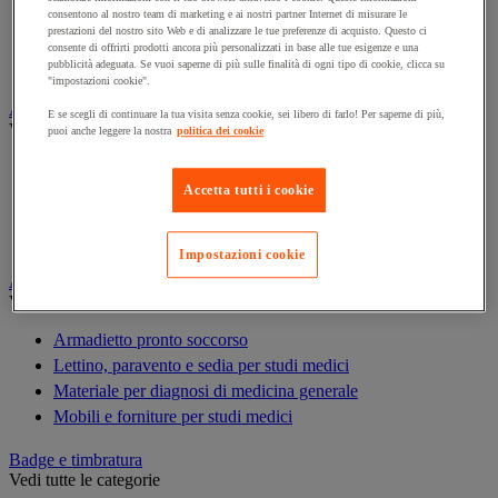
Armadio per prodotti tossici
consentono al nostro team di marketing e ai nostri partner Internet di misurare le
prestazioni del nostro sito Web e di analizzare le tue preferenze di acquisto. Questo ci
Casse di ventilazione e filtri
consente di offrirti prodotti ancora più personalizzati in base alle tue esigenze e una
Contenitore di sicurezza
pubblicità adeguata. Se vuoi saperne di più sulle finalità di ogni tipo di cookie, clicca su
"impostazioni cookie".
Assorbente industriale
E se scegli di continuare la tua visita senza cookie, sei libero di farlo! Per saperne di più,
Vedi tutte le categorie
puoi anche leggere la nostra
politica dei cookie
Assorbente
Accetta tutti i cookie
Barriera anti-inquinamento e sistema di deviazione delle
perdite
Contenitore e solvente per sgrassaggio
Impostazioni cookie
Attrezzatura e mobili per studi medici
Vedi tutte le categorie
Armadietto pronto soccorso
Lettino, paravento e sedia per studi medici
Materiale per diagnosi di medicina generale
Mobili e forniture per studi medici
Badge e timbratura
Vedi tutte le categorie