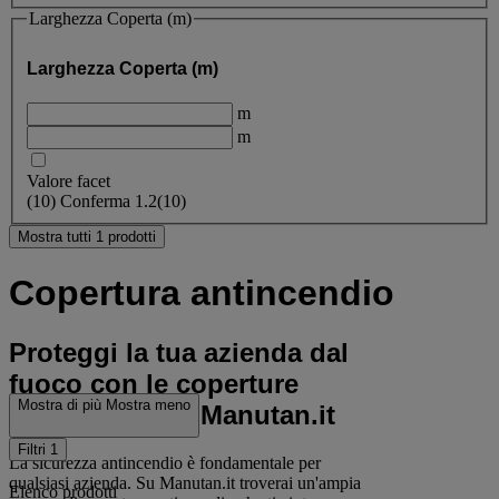
Larghezza Coperta (m)
Larghezza Coperta (m)
m
m
Valore facet
(
10
)
Conferma
1.2
(10)
Mostra tutti 1 prodotti
Copertura antincendio
Proteggi la tua azienda dal
fuoco con le coperture
Mostra di più
Mostra meno
antincendio di Manutan.it
Filtri
1
La sicurezza antincendio è fondamentale per
qualsiasi azienda. Su Manutan.it troverai un'ampia
Elenco prodotti