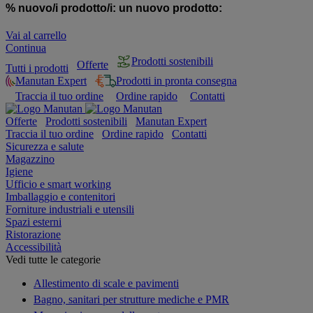
% nuovo/i prodotto/i:
un nuovo prodotto:
Vai al carrello
Continua
Prodotti sostenibili
Offerte
Tutti i prodotti
Manutan Expert
Prodotti in pronta consegna
Traccia il tuo ordine
Ordine rapido
Contatti
Offerte
Prodotti sostenibili
Manutan Expert
Traccia il tuo ordine
Ordine rapido
Contatti
Sicurezza e salute
Magazzino
Igiene
Ufficio e smart working
Imballaggio e contenitori
Forniture industriali e utensili
Spazi esterni
Ristorazione
Accessibilità
Vedi tutte le categorie
Allestimento di scale e pavimenti
Bagno, sanitari per strutture mediche e PMR