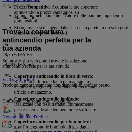
pronte all'uso.
5
(0)
Prezzi competitivi
: Acquista le tue coperture
stelle.
0.0
antincendio a prezzi vantaggiosi su
su
Elimina immediatamente il calore delle fiamme impedendo
Manutan.it.
5
gravi ustioni.
stelle.
Si rimuove e si dispiega dalla cassetta a parete in un solo gesto
Trova la copertura
grazie ai due cordoni robusti.
antincendio perfetta per la
Da
tua azienda
48,75 €
IVA Escl.
Sul nostro sito web potrai trovare la soluzione
59,48 € IVA incl.
antincendio ideale per la tua attività:
unità
Coperture antincendio in fibra di vetro
:
Vedi le 2 opzioni
Resistenti al fuoco e facili da maneggiare,
Prodotto temporaneamente non disponibile, tornerà presto.
ideali per spegnere piccoli incendi in cucina,
ufficio o magazzino.
Coperture antincendio ignifughe
:
Confronta
Confronta con...
Aggiunto
Realizzate con tessuti trattati chimicamente
per resistere alle alte temperature e soffocare
le fiamme.
Nessun minimo d'ordine
Coperture antincendio per bombole di
gas
: Proteggono le bombole di gas dagli