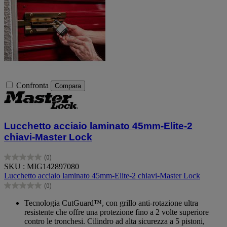
Confronta
Compara
Lucchetto acciaio laminato 45mm-Elite-2
chiavi-Master Lock
(0)
0.0
SKU : MIG142897080
su
Lucchetto acciaio laminato 45mm-Elite-2 chiavi-Master Lock
5
(0)
stelle.
0.0
su
Tecnologia CutGuard™, con grillo anti-rotazione ultra
5
resistente che offre una protezione fino a 2 volte superiore
stelle.
contro le tronchesi. Cilindro ad alta sicurezza a 5 pistoni,