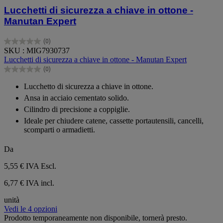
Lucchetti di sicurezza a chiave in ottone -
Manutan Expert
(0)
0.0
SKU : MIG7930737
su
Lucchetti di sicurezza a chiave in ottone - Manutan Expert
5
(0)
stelle.
0.0
su
Lucchetto di sicurezza a chiave in ottone.
5
Ansa in acciaio cementato solido.
stelle.
Cilindro di precisione a coppiglie.
Ideale per chiudere catene, cassette portautensili, cancelli,
scomparti o armadietti.
Da
5,55 €
IVA Escl.
6,77 € IVA incl.
unità
Vedi le 4 opzioni
Prodotto temporaneamente non disponibile, tornerà presto.