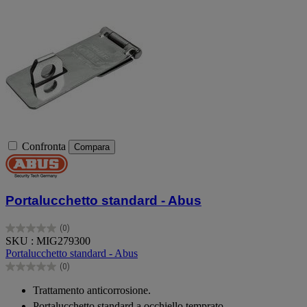
Confronta
Compara
Portalucchetto standard - Abus
(0)
0.0
SKU : MIG279300
su
Portalucchetto standard - Abus
5
(0)
stelle.
0.0
su
Trattamento anticorrosione.
5
Portalucchetto standard a occhiello temprato.