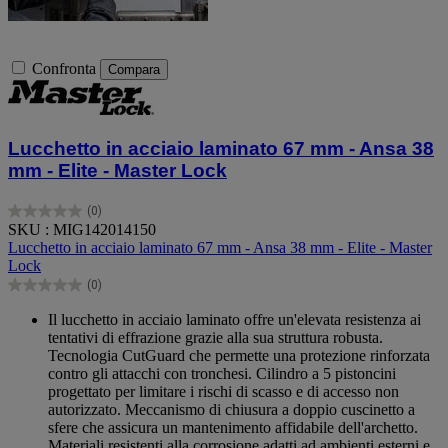
Confronta
Compara
Lucchetto in acciaio laminato 67 mm - Ansa 38
mm - Elite - Master Lock
(0)
0.0
SKU : MIG142014150
su
Lucchetto in acciaio laminato 67 mm - Ansa 38 mm - Elite - Master
5
Lock
stelle.
(0)
0.0
su
Il lucchetto in acciaio laminato offre un'elevata resistenza ai
5
tentativi di effrazione grazie alla sua struttura robusta.
stelle.
Tecnologia CutGuard che permette una protezione rinforzata
contro gli attacchi con tronchesi. Cilindro a 5 pistoncini
progettato per limitare i rischi di scasso e di accesso non
autorizzato. Meccanismo di chiusura a doppio cuscinetto a
sfere che assicura un mantenimento affidabile dell'archetto.
Materiali resistenti alla corrosione adatti ad ambienti esterni e