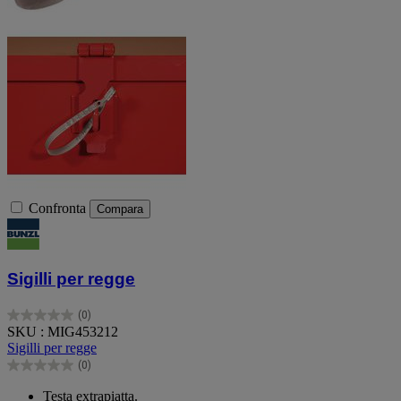
Confronta
Compara
Sigilli per regge
(0)
0.0
SKU : MIG453212
su
Sigilli per regge
5
(0)
stelle.
0.0
su
Testa extrapiatta.