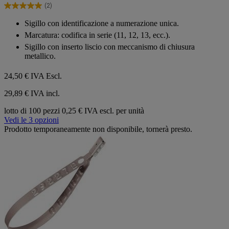
(2)
stelle.
5.0
2
su
Sigillo con identificazione a numerazione unica.
recensioni
5
Marcatura: codifica in serie (11, 12, 13, ecc.).
stelle.
2
Sigillo con inserto liscio con meccanismo di chiusura
recensioni
metallico.
24,50 €
IVA Escl.
29,89 € IVA incl.
lotto di 100 pezzi
0,25 € IVA escl. per unità
Vedi le 3 opzioni
Prodotto temporaneamente non disponibile, tornerà presto.