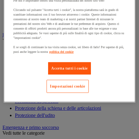
Armadio di sicurezza
Per noi è importante offrirti una visita personalizzata del nostro sito web!
Armadio portachiavi
Cliccando sul pulsante "Accetta tutti i cookie", la nostra piattaforma sarà in grado di
scambiare informazioni con il tuo browser attraverso i cookie. Queste informazioni
Cassaforte
consentono al nostro team di marketing e ai nostri partner Internet di misurare le
Cassetta portachiavi
prestazioni del nostro sito Web e di analizzare le tue preferenze di acquisto. Questo ci
consente di offrirti prodotti ancora più personalizzati in base alle tue esigenze e una
pubblicità adeguata. Se vuoi saperne di più sulle finalità di ogni tipo di cookie, clicca su
Dispositivi di protezione individuale (DPI)
"impostazioni cookie".
Vedi tutte le categorie
E se scegli di continuare la tua visita senza cookie, sei libero di farlo! Per saperne di più,
Abbigliamento di protezione e da lavoro
puoi anche leggere la nostra
politica dei cookie
Anticaduta
Calzature
Accetta tutti i cookie
Caschi
Custodie per DPI
Guanti
Impostazioni cookie
Maschera respiratoria
Protezione degli occhi
Protezione della schiena e delle articolazioni
Protezione dell'udito
Emergenza e primo soccorso
Vedi tutte le categorie