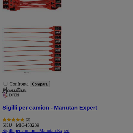
Confronta
Compara
Sigilli per camion - Manutan Expert
(2)
5.0
SKU : MIG453239
su
Sigilli per camion - Manutan Expert
5