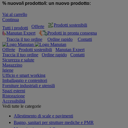
% nuovo/i prodotto/i:
un nuovo prodotto:
Vai al carrello
Continua
Prodotti sostenibili
Offerte
Tutti i prodotti
Manutan Expert
Prodotti in pronta consegna
Traccia il tuo ordine
Ordine rapido
Contatti
Offerte
Prodotti sostenibili
Manutan Expert
Traccia il tuo ordine
Ordine rapido
Contatti
Sicurezza e salute
Magazzino
Igiene
Ufficio e smart working
Imballaggio e contenitori
Forniture industriali e utensili
Spazi esterni
Ristorazione
Accessibilità
Vedi tutte le categorie
Allestimento di scale e pavimenti
Bagno, sanitari per strutture mediche e PMR