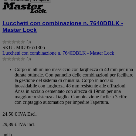
Lucchetti con combinazione n. 7640DBLK -
Master Lock
(0)
0.0
SKU : MIG95651305
su
Lucchetti con combinazione n. 7640DBLK - Master Lock
5
(0)
stelle.
0.0
su
Corpo in alluminio massiccio con larghezza di 40 mm per una
5
durata ottimale. Con pannello delle combinazioni per facilitare
stelle.
la gestione del sistema di chiusura. Corpo in acciaio
inossidabile con larghezza 48 mm resistente alle effrazioni.
Ansa in acciaio cementato con altezza di 19mm per una
maggiore resistenza al taglio. Combinazione facile a 3 cifre
con criptaggio automatico per impedire l'apertura.
24,50 €
IVA Escl.
29,89 € IVA incl.
unità