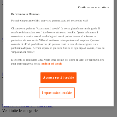
Assorbente industriale
Vedi tutte le categorie
Continua senza accettare
Assorbente
Benvenuto in Manutan
Barriera anti-inquinamento e sistema di deviazione delle
Per noi è importante offrirti una visita personalizzata del nostro sito web!
perdite
Contenitore e solvente per sgrassaggio
Cliccando sul pulsante "Accetta tutti i cookie", la nostra piattaforma sarà in grado di
scambiare informazioni con il tuo browser attraverso i cookie. Queste informazioni
consentono al nostro team di marketing e ai nostri partner Internet di misurare le
Attrezzatura e mobili per studi medici
prestazioni del nostro sito Web e di analizzare le tue preferenze di acquisto. Questo ci
Vedi tutte le categorie
consente di offrirti prodotti ancora più personalizzati in base alle tue esigenze e una
pubblicità adeguata. Se vuoi saperne di più sulle finalità di ogni tipo di cookie, clicca su
Armadietto pronto soccorso
"impostazioni cookie".
Lettino, paravento e sedia per studi medici
Materiale per diagnosi di medicina generale
E se scegli di continuare la tua visita senza cookie, sei libero di farlo! Per saperne di più,
puoi anche leggere la nostra
politica dei cookie
Mobili e forniture per studi medici
Badge e timbratura
Accetta tutti i cookie
Vedi tutte le categorie
Badge e tessera
Timbratura e controllo accessi
Impostazioni cookie
Tornello e portello
Barriera e paletto di protezione
Vedi tutte le categorie