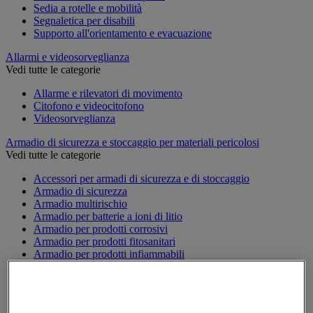
Sedia a rotelle e mobilità
Segnaletica per disabili
Supporto all'orientamento e evacuazione
Allarmi e videosorveglianza
Vedi tutte le categorie
Allarme e rilevatori di movimento
Citofono e videocitofono
Videosorveglianza
Armadio di sicurezza e stoccaggio per materiali pericolosi
Vedi tutte le categorie
Accessori per armadi di sicurezza e di stoccaggio
Armadio di sicurezza
Armadio multirischio
Armadio per batterie a ioni di litio
Armadio per prodotti corrosivi
Armadio per prodotti fitosanitari
Armadio per prodotti infiammabili
Armadio per prodotti tossici
Casse di ventilazione e filtri
Contenitore di sicurezza