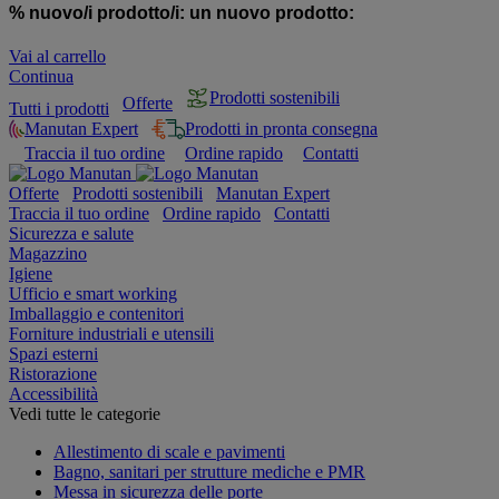
% nuovo/i prodotto/i:
un nuovo prodotto:
Vai al carrello
Continua
Prodotti sostenibili
Offerte
Tutti i prodotti
Manutan Expert
Prodotti in pronta consegna
Traccia il tuo ordine
Ordine rapido
Contatti
Offerte
Prodotti sostenibili
Manutan Expert
Traccia il tuo ordine
Ordine rapido
Contatti
Sicurezza e salute
Magazzino
Igiene
Ufficio e smart working
Imballaggio e contenitori
Forniture industriali e utensili
Spazi esterni
Ristorazione
Accessibilità
Vedi tutte le categorie
Allestimento di scale e pavimenti
Bagno, sanitari per strutture mediche e PMR
Messa in sicurezza delle porte