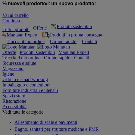
% nuovo/i prodotto/i:
un nuovo prodotto:
Vai al carrello
Continua
Prodotti sostenibili
Offerte
Tutti i prodotti
Manutan Expert
Prodotti in pronta consegna
Traccia il tuo ordine
Ordine rapido
Contatti
Offerte
Prodotti sostenibili
Manutan Expert
Traccia il tuo ordine
Ordine rapido
Contatti
Sicurezza e salute
Magazzino
Igiene
Ufficio e smart working
Imballaggio e contenitori
Forniture industriali e utensili
Spazi esterni
Ristorazione
Accessibilità
Vedi tutte le categorie
Allestimento di scale e pavimenti
Bagno, sanitari per strutture mediche e PMR