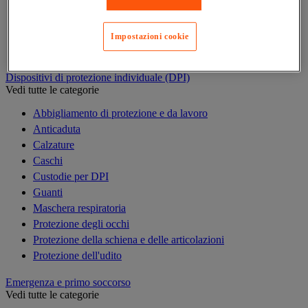
Armadio di sicurezza
Armadio portachiavi
Cassaforte
Impostazioni cookie
Cassetta portachiavi
Dispositivi di protezione individuale (DPI)
Vedi tutte le categorie
Abbigliamento di protezione e da lavoro
Anticaduta
Calzature
Caschi
Custodie per DPI
Guanti
Maschera respiratoria
Protezione degli occhi
Protezione della schiena e delle articolazioni
Protezione dell'udito
Emergenza e primo soccorso
Vedi tutte le categorie