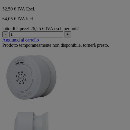
52,50 €
IVA Escl.
64,05 € IVA incl.
lotto di 2 pezzi
26,25 € IVA escl. per unità
-
+
Aggiungi al carrello
Prodotto temporaneamente non disponibile, tornerà presto.