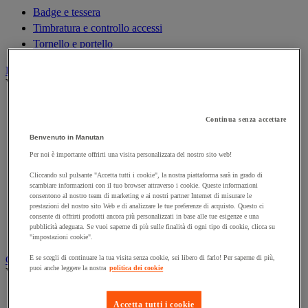
Badge e tessera
Timbratura e controllo accessi
Tornello e portello
Barriera e paletto di protezione
Vedi tutte le categorie
Barriera di protezione ad arco
Continua senza accettare
Barriera di protezione modulare
Barriera protettiva
Benvenuto in Manutan
Catena di segnalazione
Per noi è importante offrirti una visita personalizzata del nostro sito web!
Paletto di delimitazione con cartello
Cliccando sul pulsante "Accetta tutti i cookie", la nostra piattaforma sarà in grado di
Paletto di delimitazione con catena
scambiare informazioni con il tuo browser attraverso i cookie. Queste informazioni
consentono al nostro team di marketing e ai nostri partner Internet di misurare le
Paletto di delimitazione con corda
prestazioni del nostro sito Web e di analizzare le tue preferenze di acquisto. Questo ci
Paletto di delimitazione con nastro
consente di offrirti prodotti ancora più personalizzati in base alle tue esigenze e una
pubblicità adeguata. Se vuoi saperne di più sulle finalità di ogni tipo di cookie, clicca su
Supporto a muro con nastro
"impostazioni cookie".
Cassaforte, armadio e cassetta portachiavi
E se scegli di continuare la tua visita senza cookie, sei libero di farlo! Per saperne di più,
puoi anche leggere la nostra
politica dei cookie
Vedi tutte le categorie
Accessori per casseforti, armadi e cassette portachiavi
Accetta tutti i cookie