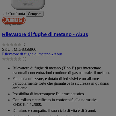
Confronta
Compara
Rilevatore di fughe di metano - Abus
(0)
0.0
SKU : MIG8356966
su
Rilevatore di fughe di metano - Abus
5
(0)
stelle.
0.0
su
Rilevatore di fughe di metano (Tipo B) per intercettare
5
eventuali concentrazioni continue di gas naturale, il metano.
stelle.
Facile da utilizzare, è dotato di led visivi e un allarme
particolarmente forte che garantisce la sicurezza in qualsiasi
ambiente.
Possibilità di interrompere l'allarme acustico.
Controllato e certificato in conformità alla normativa
EN50194-1:2009.
Duraturo e compatto: il suo ciclo di vita è di 5 anni.