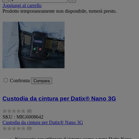
Aggiungi al carrello
Prodotto temporaneamente non disponibile, tornerà presto.
Confronta
Compara
Custodia da cintura per Datix® Nano 3G
(0)
0.0
SKU : MIG6008642
su
Custodia da cintura per Datix® Nano 3G
5
(0)
stelle.
0.0
su