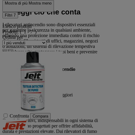
Mostra di più
Mostra meno
Proteggi ciò che conta
Filtri
7
I rilevatori antincendio sono dispositivi essenziali
Elenco prodotti
per garantire la sicurezza in qualsiasi ambiente,
Prodotti:
( 1 - 7 )
offrendo una protezione immediata contro il rischio
Ordina per
di incendi. Che si tratti di uffici, magazzini, negozi
o abitazioni, un sistema di rilevazione tempestiva
può salvare vite, proteggere i tuoi beni e prevenire
danni significativi.
Vantaggi dei Rilevatori Antincendio
Rilevazione tempestiva
Protezione continua
Prevenzione di danni maggiori
Facile installazione
Conformità normativa
Confronta
Compara
Questi dispositivi, indispensabili in ogni sistema di
sicurezza, sono progettati per offrire affidabilità,
durata e prestazioni elevate. Dai rilevatori di fumo