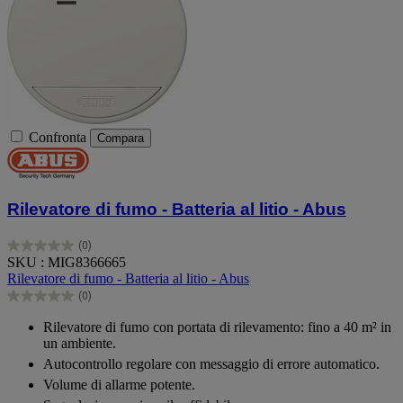
Confronta
Compara
Rilevatore di fumo - Batteria al litio - Abus
(0)
0.0
SKU : MIG8366665
su
Rilevatore di fumo - Batteria al litio - Abus
5
(0)
stelle.
0.0
su
Rilevatore di fumo con portata di rilevamento: fino a 40 m² in
5
un ambiente.
stelle.
Autocontrollo regolare con messaggio di errore automatico.
Volume di allarme potente.