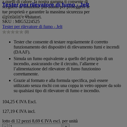
a quelli di calore, la nostra gamma ti consente di
Tester per rilevatore di fumo - Jelt
scegliere la soluzione più adatta per proteggere le
tue proprietà e garantire la massima sicurezza per
(0)
dipendenti e visitatori.
0.0
SKU : MIG5224525
su
Tester per rilevatore di fumo - Jelt
5
(0)
stelle.
0.0
su
Tester che consente di testare regolarmente il corretto
5
funzionamento dei dispositivi di rilevamento fumi e incendi
stelle.
(DAAF).
Simula un fumo equivalente a quello del principio di un
incendio, assicurando che il circuito, l’allarme e
l’alimentazione del rilevatore di fumo funzionino
correttamente.
Grazie al formato e alla formula specifica, può essere
utilizzato senza rischi con una coppa in vetro oppure da solo
su qualsiasi tipo di rilevatore di fumo e incendio.
104,25 €
IVA Escl.
127,19 € IVA incl.
lotto di 12 pezzi
8,69 € IVA escl. per unità
-
+