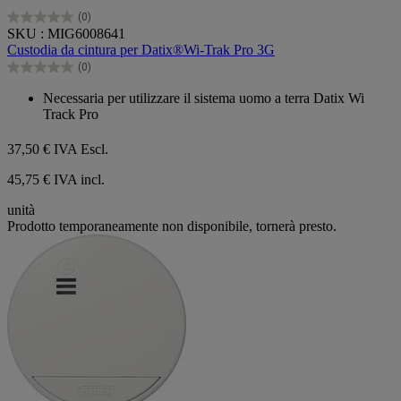
(0)
0.0
SKU : MIG6008641
su
Custodia da cintura per Datix®Wi-Trak Pro 3G
5
(0)
stelle.
0.0
su
Necessaria per utilizzare il sistema uomo a terra Datix Wi
5
Track Pro
stelle.
37,50 €
IVA Escl.
45,75 € IVA incl.
unità
Prodotto temporaneamente non disponibile, tornerà presto.