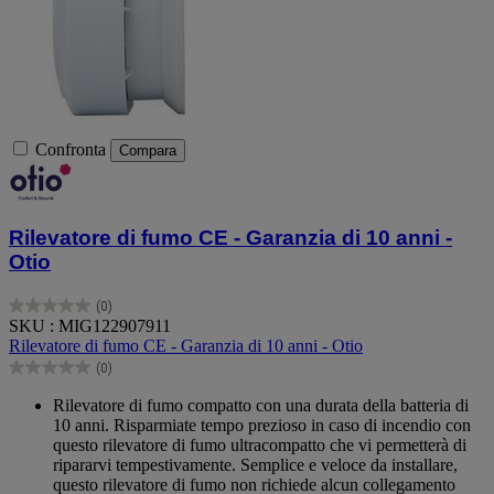
Confronta
Compara
Rilevatore di fumo CE - Garanzia di 10 anni -
Otio
(0)
0.0
SKU : MIG122907911
su
Rilevatore di fumo CE - Garanzia di 10 anni - Otio
5
(0)
stelle.
0.0
su
Rilevatore di fumo compatto con una durata della batteria di
5
10 anni. Risparmiate tempo prezioso in caso di incendio con
stelle.
questo rilevatore di fumo ultracompatto che vi permetterà di
ripararvi tempestivamente. Semplice e veloce da installare,
questo rilevatore di fumo non richiede alcun collegamento