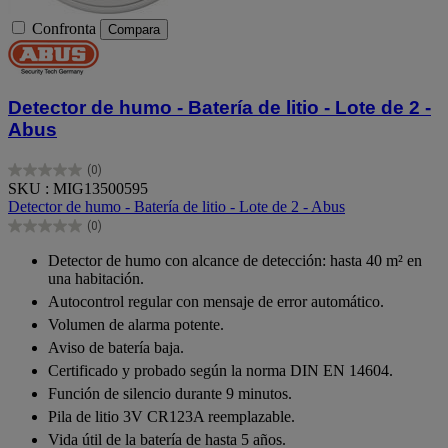
Confronta
Compara
Detector de humo - Batería de litio - Lote de 2 -
Abus
(0)
0.0
SKU : MIG13500595
su
Detector de humo - Batería de litio - Lote de 2 - Abus
5
(0)
stelle.
0.0
su
Detector de humo con alcance de detección: hasta 40 m² en
5
una habitación.
stelle.
Autocontrol regular con mensaje de error automático.
Volumen de alarma potente.
Aviso de batería baja.
Certificado y probado según la norma DIN EN 14604.
Función de silencio durante 9 minutos.
Pila de litio 3V CR123A reemplazable.
Vida útil de la batería de hasta 5 años.