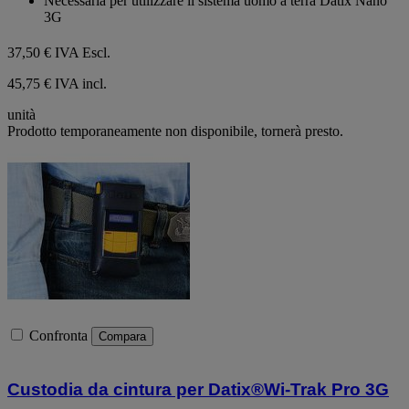
Necessaria per utilizzare il sistema uomo a terra Datix Nano
5
3G
stelle.
37,50 €
IVA Escl.
45,75 € IVA incl.
unità
Prodotto temporaneamente non disponibile, tornerà presto.
Confronta
Compara
Custodia da cintura per Datix®Wi-Trak Pro 3G