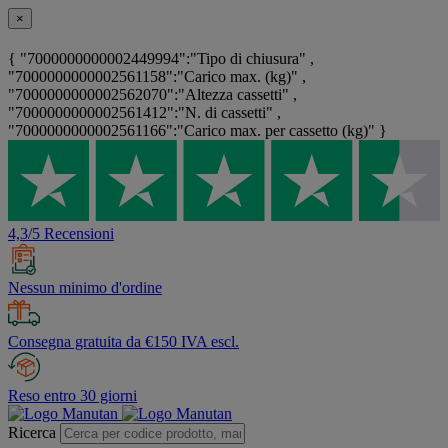
×
{ "7000000000002449994":"Tipo di chiusura" ,
"7000000000002561158":"Carico max. (kg)" ,
"7000000000002562070":"Altezza cassetti" ,
"7000000000002561412":"N. di cassetti" ,
"7000000000002561166":"Carico max. per cassetto (kg)" }
4,3/5 Recensioni
Nessun minimo d'ordine
Consegna gratuita da €150 IVA escl.
Reso entro 30 giorni
Ricerca