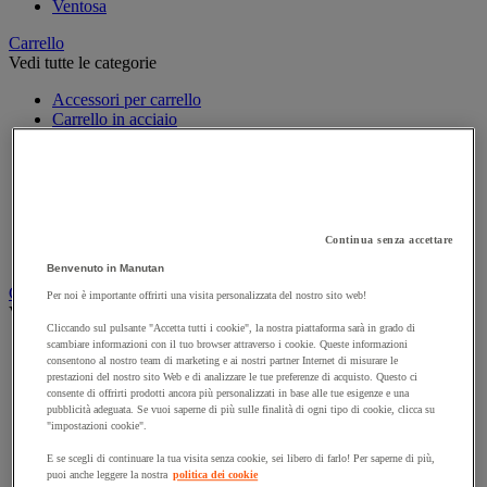
Ventosa
Carrello
Vedi tutte le categorie
Accessori per carrello
Carrello in acciaio
Carrello in alluminio e in inox
Carrello per carichi alti
Carrello per fusti
Carrello per scale
Carrello pieghevole
Carrello portabombole
Continua senza accettare
Carrello specifico
Benvenuto in Manutan
Carrello a ripiani e rimorchio industriale
Per noi è importante offrirti una visita personalizzata del nostro sito web!
Vedi tutte le categorie
Cliccando sul pulsante "Accetta tutti i cookie", la nostra piattaforma sarà in grado di
scambiare informazioni con il tuo browser attraverso i cookie. Queste informazioni
Accessori per carrello
consentono al nostro team di marketing e ai nostri partner Internet di misurare le
Carrello a livello costante
prestazioni del nostro sito Web e di analizzare le tue preferenze di acquisto. Questo ci
Carrello a piattaforma
consente di offrirti prodotti ancora più personalizzati in base alle tue esigenze e una
Carrello a rimorchio
pubblicità adeguata. Se vuoi saperne di più sulle finalità di ogni tipo di cookie, clicca su
Carrello con pareti a griglia
"impostazioni cookie".
Carrello con ripiani
E se scegli di continuare la tua visita senza cookie, sei libero di farlo! Per saperne di più,
Carrello con ripiani in alluminio e in inox
puoi anche leggere la nostra
politica dei cookie
Carrello con sponda fissa e rimovibile