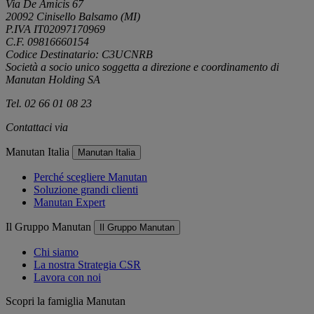
Via De Amicis 67
20092 Cinisello Balsamo (MI)
P.IVA IT02097170969
C.F. 09816660154
Codice Destinatario: C3UCNRB
Società a socio unico soggetta a direzione e coordinamento di
Manutan Holding SA
Tel. 02 66 01 08 23
Contattaci via
e-mail
Manutan Italia
Manutan Italia
Perché scegliere Manutan
Soluzione grandi clienti
Manutan Expert
Il Gruppo Manutan
Il Gruppo Manutan
Chi siamo
La nostra Strategia CSR
Lavora con noi
Scopri la famiglia Manutan