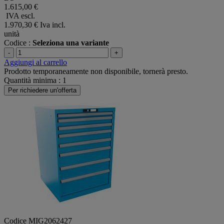
1.615,00 €
IVA escl.
1.970,30 €
Iva incl.
unità
Codice :
Seleziona una variante
-
+
Aggiungi al carrello
Prodotto temporaneamente non disponibile, tornerà presto.
Quantità minima : 1
Per richiedere un'offerta
Codice MIG2062427