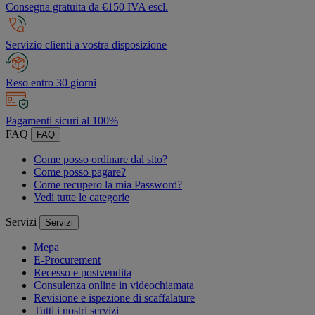
Consegna gratuita da €150 IVA escl.
Servizio clienti a vostra disposizione
Reso entro 30 giorni
Pagamenti sicuri al 100%
FAQ
FAQ
Come posso ordinare dal sito?
Come posso pagare?
Come recupero la mia Password?
Vedi tutte le categorie
Servizi
Servizi
Mepa
E-Procurement
Recesso e postvendita
Consulenza online in videochiamata
Revisione e ispezione di scaffalature
Tutti i nostri servizi