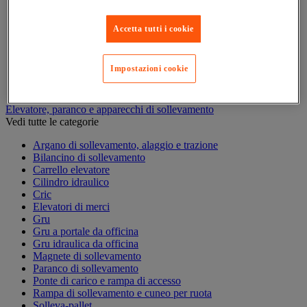
Carrello contenitore
Carrello e cassettiera su ruote
Accetta tutti i cookie
Carrello motorizzato
Carrello per carichi lunghi e voluminosi
Carrello per contenitori
Impostazioni cookie
Carrello per la preparazione di ordini
Carrello pieghevole
Elevatore, paranco e apparecchi di sollevamento
Vedi tutte le categorie
Argano di sollevamento, alaggio e trazione
Bilancino di sollevamento
Carrello elevatore
Cilindro idraulico
Cric
Elevatori di merci
Gru
Gru a portale da officina
Gru idraulica da officina
Magnete di sollevamento
Paranco di sollevamento
Ponte di carico e rampa di accesso
Rampa di sollevamento e cuneo per ruota
Solleva-pallet