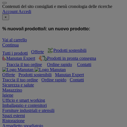
Contenuti del sito consigliati e menù cronologia delle ricerche
Account
Accedi
×
% nuovo/i prodotto/i:
un nuovo prodotto:
Vai al carrello
Continua
Prodotti sostenibili
Offerte
Tutti i prodotti
Manutan Expert
Prodotti in pronta consegna
Traccia il tuo ordine
Ordine rapido
Contatti
Offerte
Prodotti sostenibili
Manutan Expert
Traccia il tuo ordine
Ordine rapido
Contatti
Sicurezza e salute
Magazzino
Igiene
Ufficio e smart working
Imballaggio e contenitori
Forniture industriali e utensili
Spazi esterni
Ristorazione
Armadietto spogliatoio