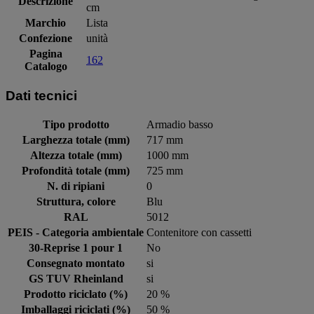
Descrizione
cm
Marchio
Lista
Confezione
unità
Pagina
162
Catalogo
Dati tecnici
Tipo prodotto
Armadio basso
Larghezza totale (mm)
717 mm
Altezza totale (mm)
1000 mm
Profondità totale (mm)
725 mm
N. di ripiani
0
Struttura, colore
Blu
RAL
5012
PEIS - Categoria ambientale
Contenitore con cassetti
30-Reprise 1 pour 1
No
Consegnato montato
si
GS TUV Rheinland
si
Prodotto riciclato (%)
20 %
Imballaggi riciclati (%)
50 %