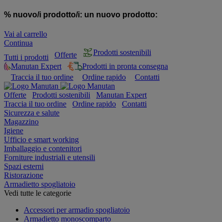
% nuovo/i prodotto/i:
un nuovo prodotto:
Vai al carrello
Continua
Prodotti sostenibili
Offerte
Tutti i prodotti
Manutan Expert
Prodotti in pronta consegna
Traccia il tuo ordine
Ordine rapido
Contatti
Offerte
Prodotti sostenibili
Manutan Expert
Traccia il tuo ordine
Ordine rapido
Contatti
Sicurezza e salute
Magazzino
Igiene
Ufficio e smart working
Imballaggio e contenitori
Forniture industriali e utensili
Spazi esterni
Ristorazione
Armadietto spogliatoio
Vedi tutte le categorie
Accessori per armadio spogliatoio
Armadietto monoscomparto