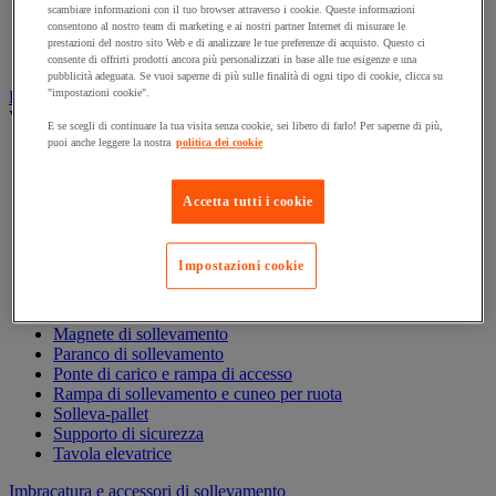
scambiare informazioni con il tuo browser attraverso i cookie. Queste informazioni
Carrello per contenitori
consentono al nostro team di marketing e ai nostri partner Internet di misurare le
Carrello per la preparazione di ordini
prestazioni del nostro sito Web e di analizzare le tue preferenze di acquisto. Questo ci
Carrello pieghevole
consente di offrirti prodotti ancora più personalizzati in base alle tue esigenze e una
pubblicità adeguata. Se vuoi saperne di più sulle finalità di ogni tipo di cookie, clicca su
"impostazioni cookie".
Elevatore, paranco e apparecchi di sollevamento
Vedi tutte le categorie
E se scegli di continuare la tua visita senza cookie, sei libero di farlo! Per saperne di più,
puoi anche leggere la nostra
politica dei cookie
Argano di sollevamento, alaggio e trazione
Bilancino di sollevamento
Carrello elevatore
Accetta tutti i cookie
Cilindro idraulico
Cric
Elevatori di merci
Impostazioni cookie
Gru
Gru a portale da officina
Gru idraulica da officina
Magnete di sollevamento
Paranco di sollevamento
Ponte di carico e rampa di accesso
Rampa di sollevamento e cuneo per ruota
Solleva-pallet
Supporto di sicurezza
Tavola elevatrice
Imbracatura e accessori di sollevamento