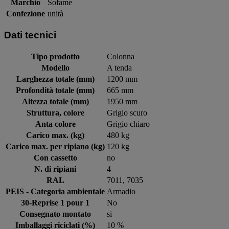
Marchio
Sofame
Confezione
unità
Dati tecnici
Tipo prodotto
Colonna
Modello
A tenda
Larghezza totale (mm)
1200 mm
Profondità totale (mm)
665 mm
Altezza totale (mm)
1950 mm
Struttura, colore
Grigio scuro
Anta colore
Grigio chiaro
Carico max. (kg)
480 kg
Carico max. per ripiano (kg)
120 kg
Con cassetto
no
N. di ripiani
4
RAL
7011, 7035
PEIS - Categoria ambientale
Armadio
30-Reprise 1 pour 1
No
Consegnato montato
si
Imballaggi riciclati (%)
10 %