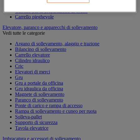
Carrello per contenitori
Carrello per la preparazione di ordini
Carrello pieghevole
Elevatore, paranco e apparecchi di sollevamento
Vedi tutte le categorie
Argano di sollevamento, alaggio e trazione
Bilancino di sollevamento
Carrello elevatore
Cilindro idraulico
Cric
Elevatori di merci
Gru
Gru a portale da officina
Gru idraulica da officina
Magnete di sollevamento
Paranco di sollevamento
Ponte di carico e rampa di accesso
Rampa di sollevamento e cuneo per ruota
Solleva-pallet
Supporto di sicurezza
Tavola elevatrice
Imbracatura e accessori di sollevamento