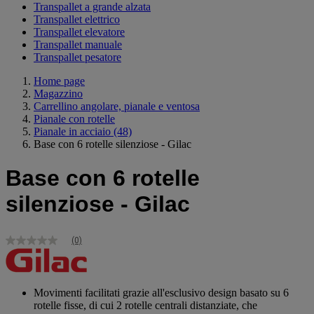
Transpallet a grande alzata
Transpallet elettrico
Transpallet elevatore
Transpallet manuale
Transpallet pesatore
Home page
Magazzino
Carrellino angolare, pianale e ventosa
Pianale con rotelle
Pianale in acciaio
(48)
Base con 6 rotelle silenziose - Gilac
Base con 6 rotelle
silenziose - Gilac
(0)
Nessuna
valutazione
Stesso
link
alla
Movimenti facilitati grazie all'esclusivo design basato su 6
pagina.
rotelle fisse, di cui 2 rotelle centrali distanziate, che