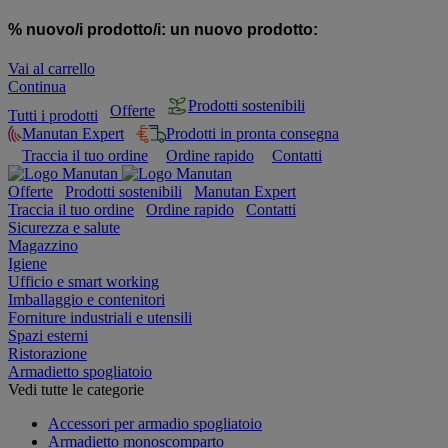
% nuovo/i prodotto/i:
un nuovo prodotto:
Vai al carrello
Continua
Prodotti sostenibili
Offerte
Tutti i prodotti
Manutan Expert
Prodotti in pronta consegna
Traccia il tuo ordine
Ordine rapido
Contatti
Offerte
Prodotti sostenibili
Manutan Expert
Traccia il tuo ordine
Ordine rapido
Contatti
Sicurezza e salute
Magazzino
Igiene
Ufficio e smart working
Imballaggio e contenitori
Forniture industriali e utensili
Spazi esterni
Ristorazione
Armadietto spogliatoio
Vedi tutte le categorie
Accessori per armadio spogliatoio
Armadietto monoscomparto