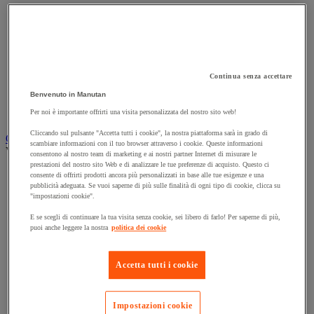
Accessori per carrello
Carrello in acciaio
Carrello in alluminio e in inox
Carrello per carichi alti
Carrello per fusti
Carrello per scale
Continua senza accettare
Carrello pieghevole
Benvenuto in Manutan
Carrello portabombole
Per noi è importante offrirti una visita personalizzata del nostro sito web!
Carrello specifico
Cliccando sul pulsante "Accetta tutti i cookie", la nostra piattaforma sarà in grado di
Carrello a ripiani e rimorchio industriale
scambiare informazioni con il tuo browser attraverso i cookie. Queste informazioni
Vedi tutte le categorie
consentono al nostro team di marketing e ai nostri partner Internet di misurare le
prestazioni del nostro sito Web e di analizzare le tue preferenze di acquisto. Questo ci
Accessori per carrello
consente di offrirti prodotti ancora più personalizzati in base alle tue esigenze e una
Carrello a livello costante
pubblicità adeguata. Se vuoi saperne di più sulle finalità di ogni tipo di cookie, clicca su
"impostazioni cookie".
Carrello a piattaforma
Carrello a rimorchio
E se scegli di continuare la tua visita senza cookie, sei libero di farlo! Per saperne di più,
Carrello con pareti a griglia
puoi anche leggere la nostra
politica dei cookie
Carrello con ripiani
Carrello con ripiani in alluminio e in inox
Carrello con sponda fissa e rimovibile
Accetta tutti i cookie
Carrello contenitore
Carrello e cassettiera su ruote
Carrello motorizzato
Impostazioni cookie
Carrello per carichi lunghi e voluminosi