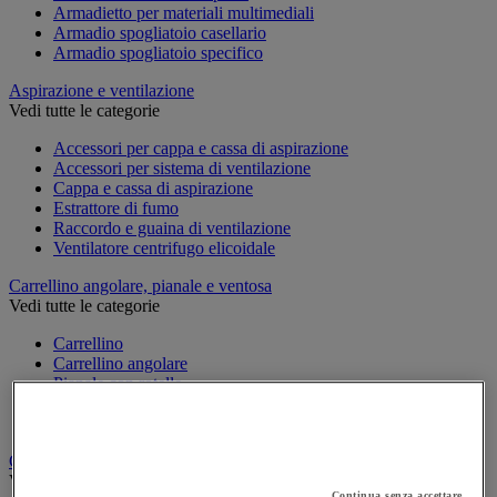
Armadietto per materiali multimediali
Armadio spogliatoio casellario
Armadio spogliatoio specifico
Aspirazione e ventilazione
Vedi tutte le categorie
Accessori per cappa e cassa di aspirazione
Accessori per sistema di ventilazione
Cappa e cassa di aspirazione
Estrattore di fumo
Raccordo e guaina di ventilazione
Ventilatore centrifugo elicoidale
Carrellino angolare, pianale e ventosa
Vedi tutte le categorie
Carrellino
Carrellino angolare
Pianale con rotelle
Svolgitore di cavo per bobine
Ventosa
Carrello
Vedi tutte le categorie
Continua senza accettare