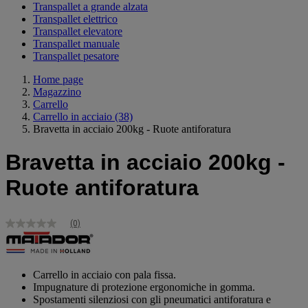
Transpallet a grande alzata
Transpallet elettrico
Transpallet elevatore
Transpallet manuale
Transpallet pesatore
Home page
Magazzino
Carrello
Carrello in acciaio
(38)
Bravetta in acciaio 200kg - Ruote antiforatura
Bravetta in acciaio 200kg -
Ruote antiforatura
(0)
Nessuna
valutazione
Stesso
link
alla
Carrello in acciaio con pala fissa.
pagina.
Impugnature di protezione ergonomiche in gomma.
Spostamenti silenziosi con gli pneumatici antiforatura e