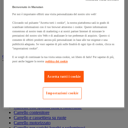
Accessori per carrello
Benvenuto in Manutan
Carrello in acciaio
Per noi è importante offrirti una visita personalizzata del nostro sito web!
Carrello in alluminio e in inox
Carrello per carichi alti
Cliccando sul pulsante "Accetta tutti i cookie", la nostra piattaforma sarà in grado di
Carrello per fusti
scambiare informazioni con il tuo browser attraverso i cookie. Queste informazioni
Carrello per scale
consentono al nostro team di marketing e ai nostri partner Internet di misurare le
prestazioni del nostro sito Web e di analizzare le tue preferenze di acquisto. Questo ci
Carrello pieghevole
consente di offrirti prodotti ancora più personalizzati in base alle tue esigenze e una
Carrello portabombole
pubblicità adeguata. Se vuoi saperne di più sulle finalità di ogni tipo di cookie, clicca su
Carrello specifico
"impostazioni cookie".
Carrello a ripiani e rimorchio industriale
E se scegli di continuare la tua visita senza cookie, sei libero di farlo! Per saperne di più,
Vedi tutte le categorie
puoi anche leggere la nostra
politica dei cookie
Accessori per carrello
Carrello a livello costante
Accetta tutti i cookie
Carrello a piattaforma
Carrello a rimorchio
Carrello con pareti a griglia
Impostazioni cookie
Carrello con ripiani
Carrello con ripiani in alluminio e in inox
Carrello con sponda fissa e rimovibile
Carrello contenitore
Carrello e cassettiera su ruote
Carrello motorizzato
Carrello per carichi lunghi e voluminosi