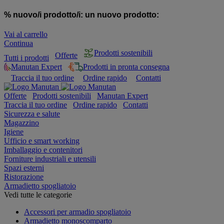
% nuovo/i prodotto/i:
un nuovo prodotto:
Vai al carrello
Continua
Prodotti sostenibili
Offerte
Tutti i prodotti
Manutan Expert
Prodotti in pronta consegna
Traccia il tuo ordine
Ordine rapido
Contatti
Offerte
Prodotti sostenibili
Manutan Expert
Traccia il tuo ordine
Ordine rapido
Contatti
Sicurezza e salute
Magazzino
Igiene
Ufficio e smart working
Imballaggio e contenitori
Forniture industriali e utensili
Spazi esterni
Ristorazione
Armadietto spogliatoio
Vedi tutte le categorie
Accessori per armadio spogliatoio
Armadietto monoscomparto