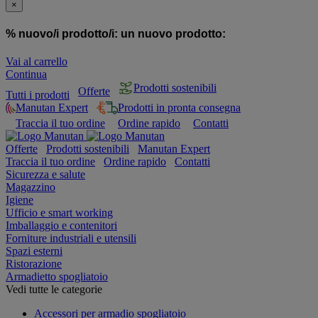
×
% nuovo/i prodotto/i:
un nuovo prodotto:
Vai al carrello
Continua
Prodotti sostenibili
Offerte
Tutti i prodotti
Manutan Expert
Prodotti in pronta consegna
Traccia il tuo ordine
Ordine rapido
Contatti
Offerte
Prodotti sostenibili
Manutan Expert
Traccia il tuo ordine
Ordine rapido
Contatti
Sicurezza e salute
Magazzino
Igiene
Ufficio e smart working
Imballaggio e contenitori
Forniture industriali e utensili
Spazi esterni
Ristorazione
Armadietto spogliatoio
Vedi tutte le categorie
Accessori per armadio spogliatoio