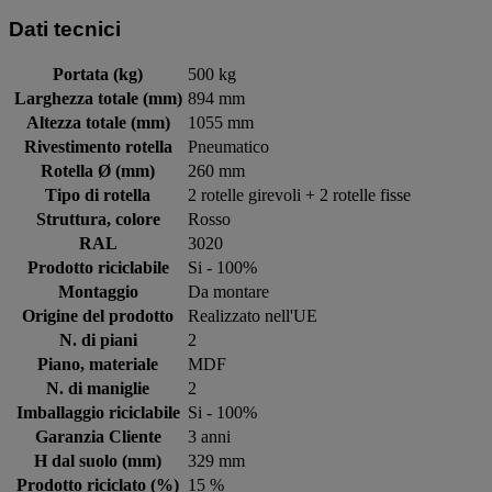
Dati tecnici
Portata (kg)
500 kg
Larghezza totale (mm)
894 mm
Altezza totale (mm)
1055 mm
Rivestimento rotella
Pneumatico
Rotella Ø (mm)
260 mm
Tipo di rotella
2 rotelle girevoli + 2 rotelle fisse
Struttura, colore
Rosso
RAL
3020
Prodotto riciclabile
Si - 100%
Montaggio
Da montare
Origine del prodotto
Realizzato nell'UE
N. di piani
2
Piano, materiale
MDF
N. di maniglie
2
Imballaggio riciclabile
Si - 100%
Garanzia Cliente
3 anni
H dal suolo (mm)
329 mm
Prodotto riciclato (%)
15 %