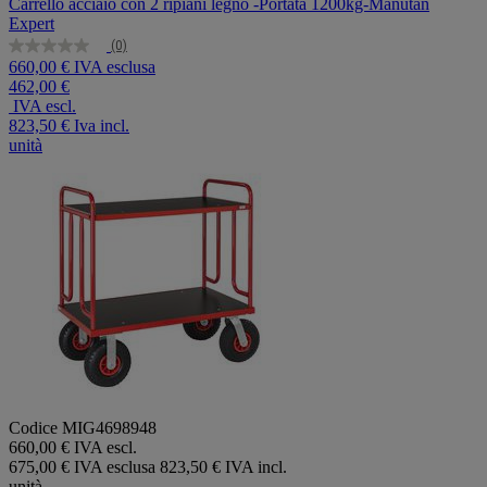
Carrello acciaio con 2 ripiani legno -Portata 1200kg-Manutan
Expert
(0)
Nessuna
660,00 € IVA esclusa
valutazione
462,00 €
Stesso
link
IVA escl.
alla
823,50 €
Iva incl.
pagina.
unità
Codice MIG4698948
660,00 € IVA escl.
675,00 € IVA esclusa
823,50 € IVA incl.
unità