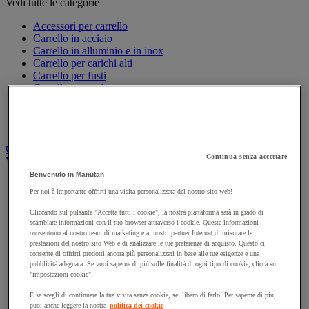
Vedi tutte le categorie
Accessori per carrello
Carrello in acciaio
Carrello in alluminio e in inox
Carrello per carichi alti
Carrello per fusti
Carrello per scale
Carrello pieghevole
Carrello portabombole
Carrello specifico
Carrello a ripiani e rimorchio industriale
Continua senza accettare
Vedi tutte le categorie
Benvenuto in Manutan
Accessori per carrello
Per noi è importante offrirti una visita personalizzata del nostro sito web!
Carrello a livello costante
Carrello a piattaforma
Cliccando sul pulsante "Accetta tutti i cookie", la nostra piattaforma sarà in grado di
Carrello a rimorchio
scambiare informazioni con il tuo browser attraverso i cookie. Queste informazioni
Carrello con pareti a griglia
consentono al nostro team di marketing e ai nostri partner Internet di misurare le
prestazioni del nostro sito Web e di analizzare le tue preferenze di acquisto. Questo ci
Carrello con ripiani
consente di offrirti prodotti ancora più personalizzati in base alle tue esigenze e una
Carrello con ripiani in alluminio e in inox
pubblicità adeguata. Se vuoi saperne di più sulle finalità di ogni tipo di cookie, clicca su
Carrello con sponda fissa e rimovibile
"impostazioni cookie".
Carrello contenitore
Carrello e cassettiera su ruote
E se scegli di continuare la tua visita senza cookie, sei libero di farlo! Per saperne di più,
puoi anche leggere la nostra
politica dei cookie
Carrello motorizzato