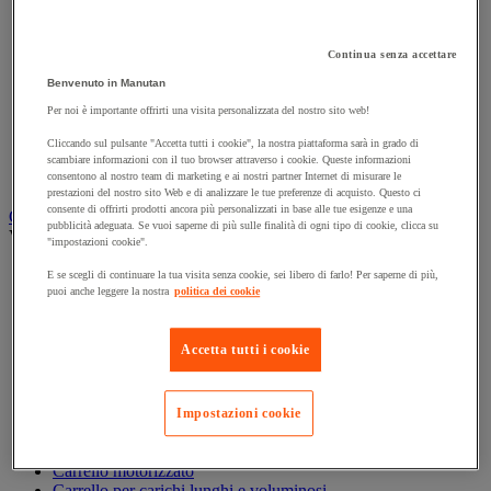
Accessori per carrello
Carrello in acciaio
Continua senza accettare
Carrello in alluminio e in inox
Carrello per carichi alti
Benvenuto in Manutan
Carrello per fusti
Per noi è importante offrirti una visita personalizzata del nostro sito web!
Carrello per scale
Carrello pieghevole
Cliccando sul pulsante "Accetta tutti i cookie", la nostra piattaforma sarà in grado di
Carrello portabombole
scambiare informazioni con il tuo browser attraverso i cookie. Queste informazioni
Carrello specifico
consentono al nostro team di marketing e ai nostri partner Internet di misurare le
prestazioni del nostro sito Web e di analizzare le tue preferenze di acquisto. Questo ci
consente di offrirti prodotti ancora più personalizzati in base alle tue esigenze e una
Carrello a ripiani e rimorchio industriale
pubblicità adeguata. Se vuoi saperne di più sulle finalità di ogni tipo di cookie, clicca su
Vedi tutte le categorie
"impostazioni cookie".
Accessori per carrello
E se scegli di continuare la tua visita senza cookie, sei libero di farlo! Per saperne di più,
Carrello a livello costante
puoi anche leggere la nostra
politica dei cookie
Carrello a piattaforma
Carrello a rimorchio
Accetta tutti i cookie
Carrello con pareti a griglia
Carrello con ripiani
Carrello con ripiani in alluminio e in inox
Carrello con sponda fissa e rimovibile
Impostazioni cookie
Carrello contenitore
Carrello e cassettiera su ruote
Carrello motorizzato
Carrello per carichi lunghi e voluminosi