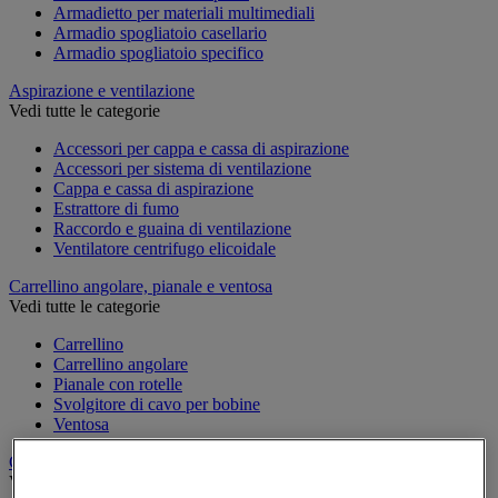
Armadietto per materiali multimediali
Armadio spogliatoio casellario
Armadio spogliatoio specifico
Aspirazione e ventilazione
Vedi tutte le categorie
Accessori per cappa e cassa di aspirazione
Accessori per sistema di ventilazione
Cappa e cassa di aspirazione
Estrattore di fumo
Raccordo e guaina di ventilazione
Ventilatore centrifugo elicoidale
Carrellino angolare, pianale e ventosa
Vedi tutte le categorie
Carrellino
Carrellino angolare
Pianale con rotelle
Svolgitore di cavo per bobine
Ventosa
Carrello
Vedi tutte le categorie