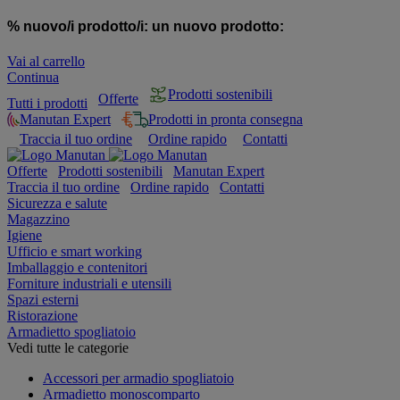
% nuovo/i prodotto/i:
un nuovo prodotto:
Vai al carrello
Continua
Prodotti sostenibili
Offerte
Tutti i prodotti
Manutan Expert
Prodotti in pronta consegna
Traccia il tuo ordine
Ordine rapido
Contatti
Offerte
Prodotti sostenibili
Manutan Expert
Traccia il tuo ordine
Ordine rapido
Contatti
Sicurezza e salute
Magazzino
Igiene
Ufficio e smart working
Imballaggio e contenitori
Forniture industriali e utensili
Spazi esterni
Ristorazione
Armadietto spogliatoio
Vedi tutte le categorie
Accessori per armadio spogliatoio
Armadietto monoscomparto