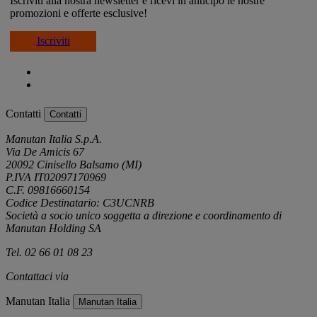
Iscriviti alla nostra newsletter e ricevi in anticipo le nostre
promozioni e offerte esclusive!
Iscriviti
Contatti
Contatti
Manutan Italia S.p.A.
Via De Amicis 67
20092 Cinisello Balsamo (MI)
P.IVA IT02097170969
C.F. 09816660154
Codice Destinatario: C3UCNRB
Società a socio unico soggetta a direzione e coordinamento di
Manutan Holding SA
Tel. 02 66 01 08 23
Contattaci via
e-mail
Manutan Italia
Manutan Italia