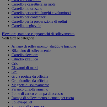
Carrello e cassettiera su ruote
Carrello motorizzato
Carrello per carichi lunghi e voluminosi
Carrello per contenitori
Carrello per la preparazione di ordini
Carrello pieghevole
Elevatore, paranco e apparecchi di sollevamento
Vedi tutte le categorie
Argano di sollevamento, alaggio e trazione
Bilancino di sollevamento
Carrello elevatore
Cilindro idraulico
Cric
Elevatori di merci
Gru
Gru a portale da officina
Gru idraulica da officina
Magnete di sollevamento
Paranco di sollevamento
Ponte di carico e rampa di accesso
Rampa di sollevamento e cuneo per ruota
Solleva-pallet
Supporto di sicurezza