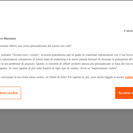
Contin
in Manutan
 carrello un prodotto:
ortante offrirti una visita personalizzata del nostro sito web!
 pulsante "Accetta tutti i cookie", la nostra piattaforma sarà in grado di scambiare informazioni con il tuo brows
e informazioni consentono al nostro team di marketing e ai nostri partner Internet di misurare le prestazioni de
e le tue preferenze di acquisto. Questo ci consente di offrirti prodotti ancora più personalizzati in base alle tue e
Prodotti in pron
Manutan Expert
eguata. Se vuoi saperne di più sulle finalità di ogni tipo di cookie, clicca su "impostazioni cookie".
 continuare la tua visita senza cookie, sei libero di farlo! Per saperne di più, puoi anche leggere la nostra
politi
ioni cookie
Accetta t