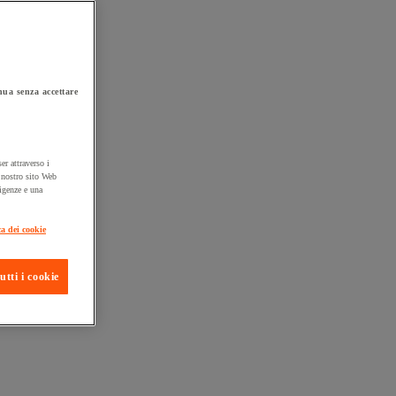
ua senza accettare
er attraverso i
l nostro sito Web
sigenze e una
ta consegna
ca dei cookie
utti i cookie