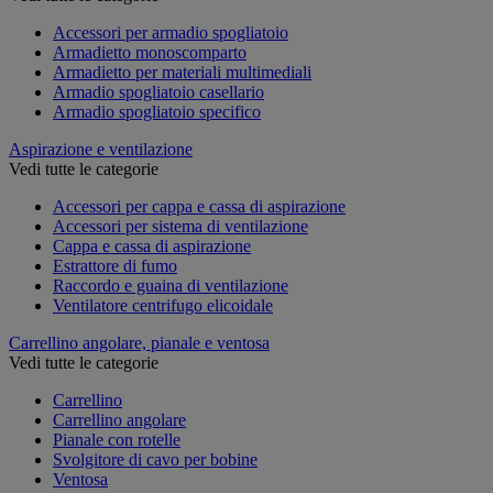
Accessori per armadio spogliatoio
Armadietto monoscomparto
Armadietto per materiali multimediali
Armadio spogliatoio casellario
Armadio spogliatoio specifico
Aspirazione e ventilazione
Vedi tutte le categorie
Accessori per cappa e cassa di aspirazione
Accessori per sistema di ventilazione
Cappa e cassa di aspirazione
Estrattore di fumo
Raccordo e guaina di ventilazione
Ventilatore centrifugo elicoidale
Carrellino angolare, pianale e ventosa
Vedi tutte le categorie
Carrellino
Carrellino angolare
Pianale con rotelle
Svolgitore di cavo per bobine
Ventosa