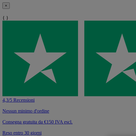
×
{ }
4,3/5 Recensioni
Nessun minimo d'ordine
Consegna gratuita da €150 IVA escl.
Reso entro 30 giorni