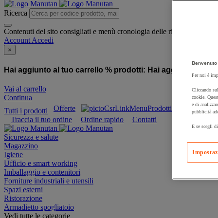
Ricerca
Contenuti del sito consigliati e menù cronologia delle ricerche
Account
Accedi
×
Benvenuto 
Hai aggiunto al tuo carrello % prodotti:
Hai aggiunto al tuo
Per noi è imp
Vai al carrello
Cliccando sul
Continua
cookie. Quest
e di analizzar
Offerte
Prodotti sostenibili
Tutti i prodotti
pubblicità ad
Traccia il tuo ordine
Ordine rapido
Contatti
E se scegli di
Sicurezza e salute
Magazzino
Impostaz
Igiene
Ufficio e smart working
Imballaggio e contenitori
Forniture industriali e utensili
Spazi esterni
Ristorazione
Armadietto spogliatoio
Vedi tutte le categorie