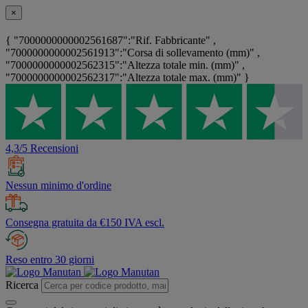
×
{ "7000000000002561687":"Rif. Fabbricante" ,
"7000000000002561913":"Corsa di sollevamento (mm)" ,
"7000000000002562315":"Altezza totale min. (mm)" ,
"7000000000002562317":"Altezza totale max. (mm)" }
4,3/5 Recensioni
Nessun minimo d'ordine
Consegna gratuita da €150 IVA escl.
Reso entro 30 giorni
Ricerca