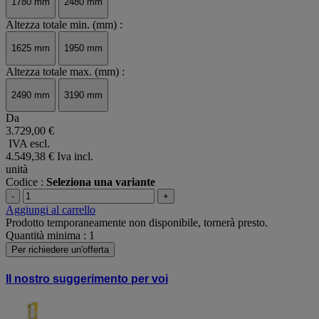
1780 mm
2480 mm
Altezza totale min. (mm) :
1625 mm
1950 mm
Altezza totale max. (mm) :
2490 mm
3190 mm
Da
3.729,00 €
IVA escl.
4.549,38 €
Iva incl.
unità
Codice :
Seleziona una variante
-
+
Aggiungi al carrello
Prodotto temporaneamente non disponibile, tornerà presto.
Quantità minima : 1
Per richiedere un'offerta
Il nostro suggerimento per voi