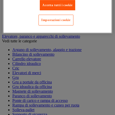
Carrello e cassettiera su ruote
Accetta tutti i cookie
Carrello motorizzato
Carrello per carichi lunghi e voluminosi
Carrello per contenitori
Impostazioni cookie
Carrello per la preparazione di ordini
Carrello pieghevole
Elevatore, paranco e apparecchi di sollevamento
Vedi tutte le categorie
Argano di sollevamento, alaggio e trazione
Bilancino di sollevamento
Carrello elevatore
Cilindro idraulico
Cric
Elevatori di merci
Gru
Gru a portale da officina
Gru idraulica da officina
Magnete di sollevamento
Paranco di sollevamento
Ponte di carico e rampa di accesso
Rampa di sollevamento e cuneo per ruota
Solleva-pallet
Supporto di sicurezza