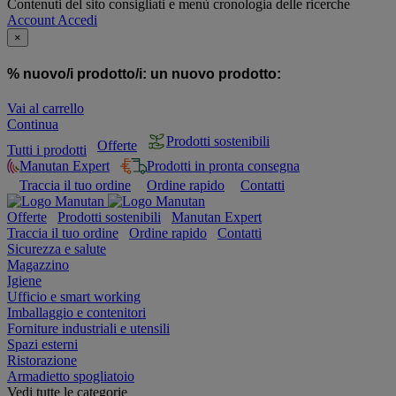
Contenuti del sito consigliati e menù cronologia delle ricerche
Account
Accedi
×
% nuovo/i prodotto/i:
un nuovo prodotto:
Vai al carrello
Continua
Prodotti sostenibili
Offerte
Tutti i prodotti
Manutan Expert
Prodotti in pronta consegna
Traccia il tuo ordine
Ordine rapido
Contatti
Offerte
Prodotti sostenibili
Manutan Expert
Traccia il tuo ordine
Ordine rapido
Contatti
Sicurezza e salute
Magazzino
Igiene
Ufficio e smart working
Imballaggio e contenitori
Forniture industriali e utensili
Spazi esterni
Ristorazione
Armadietto spogliatoio
Vedi tutte le categorie