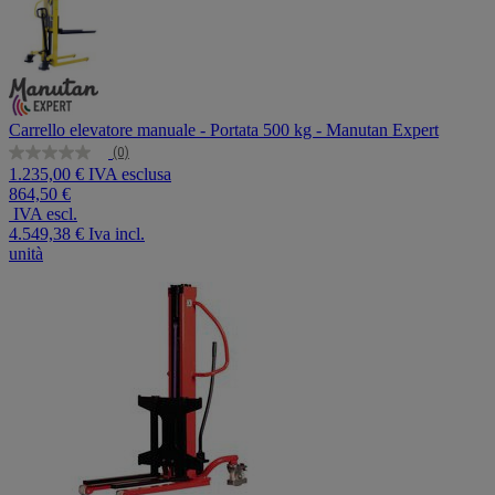
Carrello elevatore manuale - Portata 500 kg - Manutan Expert
(0)
Nessuna
1.235,00 € IVA esclusa
valutazione
864,50 €
Stesso
link
IVA escl.
alla
4.549,38 €
Iva incl.
pagina.
unità