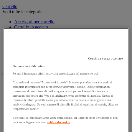
Carrello
Vedi tutte le categorie
Accessori per carrello
Carrello in acciaio
Carrello in alluminio e in inox
Carrello per carichi alti
Carrello per fusti
Carrello per scale
Carrello pieghevole
Carrello portabombole
Continua senza accettare
Carrello specifico
Benvenuto in Manutan
Carrello a ripiani e rimorchio industriale
Per noi è importante offrirti una visita personalizzata del nostro sito web!
Vedi tutte le categorie
Cliccando sul pulsante "Accetta tutti i cookie", la nostra piattaforma sarà in grado di
scambiare informazioni con il tuo browser attraverso i cookie. Queste informazioni
Accessori per carrello
consentono al nostro team di marketing e ai nostri partner Internet di misurare le
Carrello a livello costante
prestazioni del nostro sito Web e di analizzare le tue preferenze di acquisto. Questo ci
Carrello a piattaforma
consente di offrirti prodotti ancora più personalizzati in base alle tue esigenze e una
Carrello a rimorchio
pubblicità adeguata. Se vuoi saperne di più sulle finalità di ogni tipo di cookie, clicca su
"impostazioni cookie".
Carrello con pareti a griglia
Carrello con ripiani
E se scegli di continuare la tua visita senza cookie, sei libero di farlo! Per saperne di più,
Carrello con ripiani in alluminio e in inox
puoi anche leggere la nostra
politica dei cookie
Carrello con sponda fissa e rimovibile
Carrello contenitore