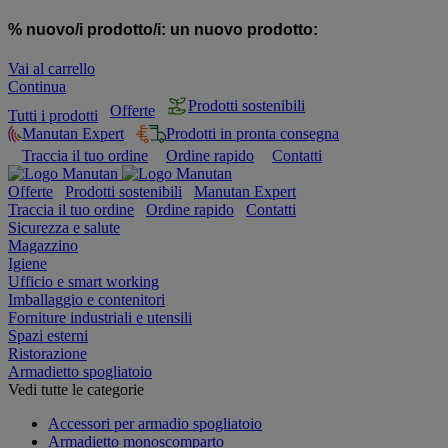
% nuovo/i prodotto/i:
un nuovo prodotto:
Vai al carrello
Continua
Prodotti sostenibili
Offerte
Tutti i prodotti
Manutan Expert
Prodotti in pronta consegna
Traccia il tuo ordine
Ordine rapido
Contatti
Offerte
Prodotti sostenibili
Manutan Expert
Traccia il tuo ordine
Ordine rapido
Contatti
Sicurezza e salute
Magazzino
Igiene
Ufficio e smart working
Imballaggio e contenitori
Forniture industriali e utensili
Spazi esterni
Ristorazione
Armadietto spogliatoio
Vedi tutte le categorie
Accessori per armadio spogliatoio
Armadietto monoscomparto