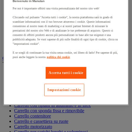
Benvenuto in Manutan
Accessori per carrello
Per noi è importante offrirti una visita personalizzata del nostro sito web!
Carrello in acciaio
Carrello in alluminio e in inox
Cliccando sul pulsante "Accetta tutti i cookie", la nostra piattaforma sarà in grado di
Carrello per carichi alti
scambiare informazioni con il tuo browser attraverso i cookie. Queste informazioni
Carrello per fusti
consentono al nostro team di marketing e ai nostri partner Internet di misurare le
prestazioni del nostro sito Web e di analizzare le tue preferenze di acquisto. Questo ci
Carrello per scale
consente di offrirti prodotti ancora più personalizzati in base alle tue esigenze e una
Carrello pieghevole
pubblicità adeguata. Se vuoi saperne di più sulle finalità di ogni tipo di cookie, clicca su
Carrello portabombole
"impostazioni cookie".
Carrello specifico
E se scegli di continuare la tua visita senza cookie, sei libero di farlo! Per saperne di più,
puoi anche leggere la nostra
politica dei cookie
Carrello a ripiani e rimorchio industriale
Vedi tutte le categorie
Accetta tutti i cookie
Accessori per carrello
Carrello a livello costante
Carrello a piattaforma
Carrello a rimorchio
Impostazioni cookie
Carrello con pareti a griglia
Carrello con ripiani
Carrello con ripiani in alluminio e in inox
Carrello con sponda fissa e rimovibile
Carrello contenitore
Carrello e cassettiera su ruote
Carrello motorizzato
Carrello per carichi lunghi e voluminosi