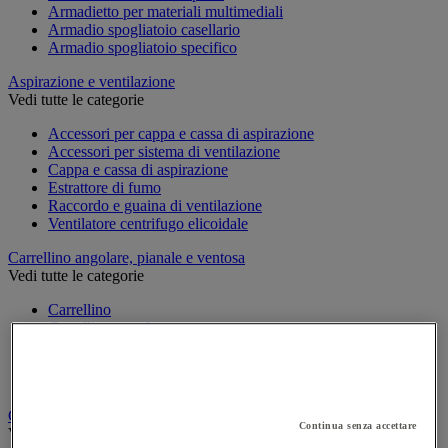
Armadietto per materiali multimediali
Armadio spogliatoio casellario
Armadio spogliatoio specifico
Aspirazione e ventilazione
Vedi tutte le categorie
Accessori per cappa e cassa di aspirazione
Accessori per sistema di ventilazione
Cappa e cassa di aspirazione
Estrattore di fumo
Raccordo e guaina di ventilazione
Ventilatore centrifugo elicoidale
Carrellino angolare, pianale e ventosa
Vedi tutte le categorie
Carrellino
Carrellino angolare
Pianale con rotelle
Svolgitore di cavo per bobine
Ventosa
Carrello
Continua senza accettare
Vedi tutte le categorie