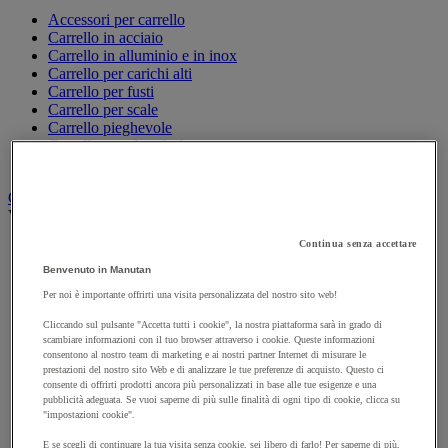
Accessori per carrello
Carrello in acciaio
Carrello in alluminio e in inox
Carrello per carichi alti
Carrello per fusti
Carrello per scale
Carrello pieghevole
Carrello portabombole
Carrello specifico
Carrello a ripiani e rimorchio industriale
Vedi tutte le categorie
Continua senza accettare
Accessori per carrello
Carrello a livello costante
Benvenuto in Manutan
Carrello a piattaforma
Per noi è importante offrirti una visita personalizzata del nostro sito web!
Carrello a rimorchio
Carrello con pareti a griglia
Cliccando sul pulsante "Accetta tutti i cookie", la nostra piattaforma sarà in grado di
Carrello con ripiani
scambiare informazioni con il tuo browser attraverso i cookie. Queste informazioni
consentono al nostro team di marketing e ai nostri partner Internet di misurare le
Carrello con ripiani in alluminio e in inox
prestazioni del nostro sito Web e di analizzare le tue preferenze di acquisto. Questo ci
Carrello con sponda fissa e rimovibile
consente di offrirti prodotti ancora più personalizzati in base alle tue esigenze e una
Carrello contenitore
pubblicità adeguata. Se vuoi saperne di più sulle finalità di ogni tipo di cookie, clicca su
Carrello e cassettiera su ruote
"impostazioni cookie".
Carrello motorizzato
E se scegli di continuare la tua visita senza cookie, sei libero di farlo! Per saperne di più,
Carrello per carichi lunghi e voluminosi