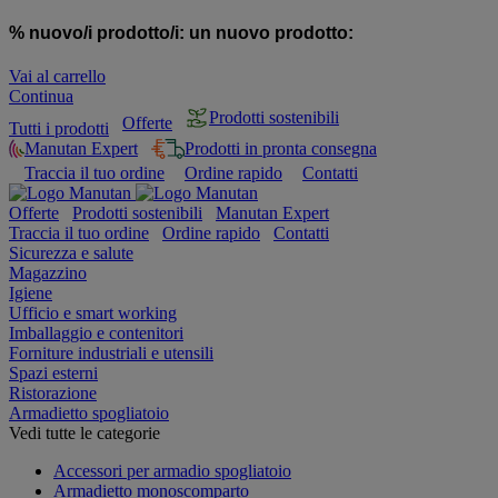
% nuovo/i prodotto/i:
un nuovo prodotto:
Vai al carrello
Continua
Prodotti sostenibili
Offerte
Tutti i prodotti
Manutan Expert
Prodotti in pronta consegna
Traccia il tuo ordine
Ordine rapido
Contatti
Offerte
Prodotti sostenibili
Manutan Expert
Traccia il tuo ordine
Ordine rapido
Contatti
Sicurezza e salute
Magazzino
Igiene
Ufficio e smart working
Imballaggio e contenitori
Forniture industriali e utensili
Spazi esterni
Ristorazione
Armadietto spogliatoio
Vedi tutte le categorie
Accessori per armadio spogliatoio
Armadietto monoscomparto