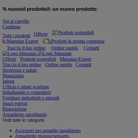
% nuovo/i prodotto/i:
un nuovo prodotto:
Vai al carrello
Continua
Prodotti sostenibili
Offerte
Tutti i prodotti
Manutan Expert
Prodotti in pronta consegna
Traccia il tuo ordine
Ordine rapido
Contatti
Offerte
Prodotti sostenibili
Manutan Expert
Traccia il tuo ordine
Ordine rapido
Contatti
Sicurezza e salute
Magazzino
Igiene
Ufficio e smart working
Imballaggio e contenitori
Forniture industriali e utensili
Spazi esterni
Ristorazione
Armadietto spogliatoio
Vedi tutte le categorie
Accessori per armadio spogliatoio
Armadietto monoscomparto