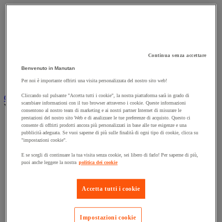
Accessori per carrello
Carrello in acciaio
Carrello in alluminio e in inox
Carrello per carichi alti
Carrello per fusti
Carrello per scale
Continua senza accettare
Carrello pieghevole
Benvenuto in Manutan
Carrello portabombole
Carrello specifico
Per noi è importante offrirti una visita personalizzata del nostro sito web!
Cliccando sul pulsante "Accetta tutti i cookie", la nostra piattaforma sarà in grado di
Carrello a ripiani e rimorchio industriale
scambiare informazioni con il tuo browser attraverso i cookie. Queste informazioni
Vedi tutte le categorie
consentono al nostro team di marketing e ai nostri partner Internet di misurare le
prestazioni del nostro sito Web e di analizzare le tue preferenze di acquisto. Questo ci
Accessori per carrello
consente di offrirti prodotti ancora più personalizzati in base alle tue esigenze e una
Carrello a livello costante
pubblicità adeguata. Se vuoi saperne di più sulle finalità di ogni tipo di cookie, clicca su
Carrello a piattaforma
"impostazioni cookie".
Carrello a rimorchio
E se scegli di continuare la tua visita senza cookie, sei libero di farlo! Per saperne di più,
Carrello con pareti a griglia
puoi anche leggere la nostra
politica dei cookie
Carrello con ripiani
Carrello con ripiani in alluminio e in inox
Carrello con sponda fissa e rimovibile
Accetta tutti i cookie
Carrello contenitore
Carrello e cassettiera su ruote
Carrello motorizzato
Impostazioni cookie
Carrello per carichi lunghi e voluminosi