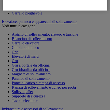
Carrello per contenitori
Carrello per la preparazione di ordini
Carrello pieghevole
Elevatore, paranco e apparecchi di sollevamento
Vedi tutte le categorie
Argano di sollevamento, alaggio e trazione
Bilancino di sollevamento
Carrello elevatore
Cilindro idraulico
Cric
Elevatori di merci
Gru
Gru a portale da officina
Gru idraulica da officina
Magnete di sollevamento
Paranco di sollevamento
Ponte di carico e rampa di accesso
Rampa di sollevamento e cuneo per ruota
Solleva-pallet
Supporto di sicurezza
Tavola elevatrice
Imbracatura e accessori di sollevamento