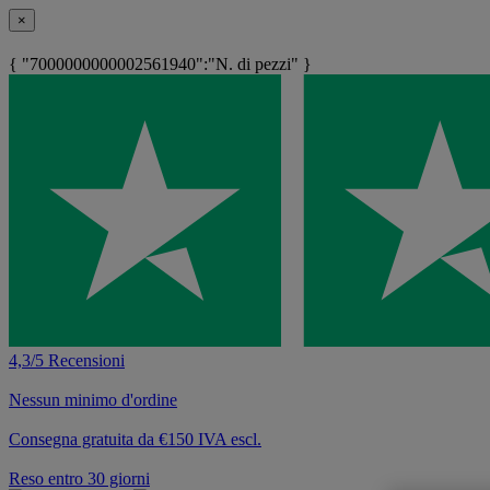
×
{ "7000000000002561940":"N. di pezzi" }
4,3/5 Recensioni
Nessun minimo d'ordine
Consegna gratuita da €150 IVA escl.
Reso entro 30 giorni