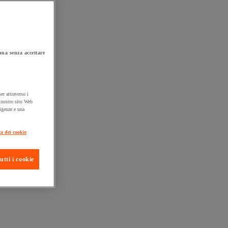
ua senza accettare
er attraverso i
l nostro sito Web
sigenze e una
ta consegna
ca dei cookie
utti i cookie