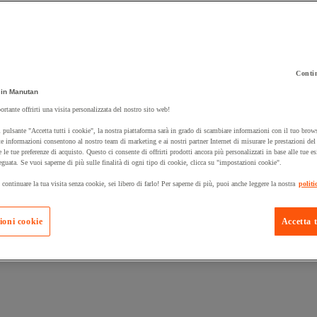
Contin
in Manutan
 carrello un prodotto:
ortante offrirti una visita personalizzata del nostro sito web!
 pulsante "Accetta tutti i cookie", la nostra piattaforma sarà in grado di scambiare informazioni con il tuo brows
e informazioni consentono al nostro team di marketing e ai nostri partner Internet di misurare le prestazioni de
e le tue preferenze di acquisto. Questo ci consente di offrirti prodotti ancora più personalizzati in base alle tue e
Prodotti in pron
Manutan Expert
eguata. Se vuoi saperne di più sulle finalità di ogni tipo di cookie, clicca su "impostazioni cookie".
 continuare la tua visita senza cookie, sei libero di farlo! Per saperne di più, puoi anche leggere la nostra
politi
ioni cookie
Accetta t