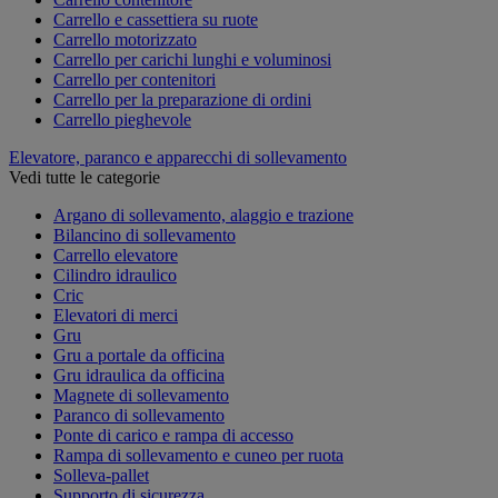
Carrello e cassettiera su ruote
Carrello motorizzato
Carrello per carichi lunghi e voluminosi
Carrello per contenitori
Carrello per la preparazione di ordini
Carrello pieghevole
Elevatore, paranco e apparecchi di sollevamento
Vedi tutte le categorie
Argano di sollevamento, alaggio e trazione
Bilancino di sollevamento
Carrello elevatore
Cilindro idraulico
Cric
Elevatori di merci
Gru
Gru a portale da officina
Gru idraulica da officina
Magnete di sollevamento
Paranco di sollevamento
Ponte di carico e rampa di accesso
Rampa di sollevamento e cuneo per ruota
Solleva-pallet
Supporto di sicurezza