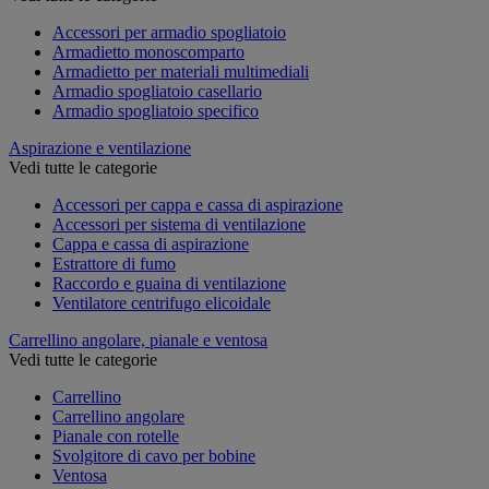
Accessori per armadio spogliatoio
Armadietto monoscomparto
Armadietto per materiali multimediali
Armadio spogliatoio casellario
Armadio spogliatoio specifico
Aspirazione e ventilazione
Vedi tutte le categorie
Accessori per cappa e cassa di aspirazione
Accessori per sistema di ventilazione
Cappa e cassa di aspirazione
Estrattore di fumo
Raccordo e guaina di ventilazione
Ventilatore centrifugo elicoidale
Carrellino angolare, pianale e ventosa
Vedi tutte le categorie
Carrellino
Carrellino angolare
Pianale con rotelle
Svolgitore di cavo per bobine
Ventosa