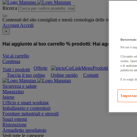
Ricerca
Contenuti del sito consigliati e menù cronologia delle ricerche
Account
Accedi
×
Benvenuto 
Hai aggiunto al tuo carrello % prodotti:
Hai aggiunto al tuo
Per noi è imp
Vai al carrello
Cliccando sul
Continua
cookie. Quest
e di analizzar
Offerte
Prodotti sostenibili
Tutti i prodotti
pubblicità ad
Traccia il tuo ordine
Ordine rapido
Contatti
E se scegli di
Sicurezza e salute
Magazzino
Impostaz
Igiene
Ufficio e smart working
Imballaggio e contenitori
Forniture industriali e utensili
Spazi esterni
Ristorazione
Armadietto spogliatoio
Vedi tutte le categorie