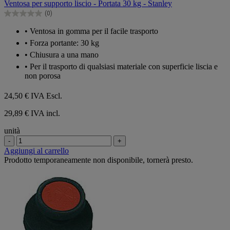
Ventosa per supporto liscio - Portata 30 kg - Stanley
5
(0)
stelle.
0.0
su
• Ventosa in gomma per il facile trasporto
5
• Forza portante: 30 kg
stelle.
• Chiusura a una mano
• Per il trasporto di qualsiasi materiale con superficie liscia e
non porosa
24,50 €
IVA Escl.
29,89 € IVA incl.
unità
-
+
Aggiungi al carrello
Prodotto temporaneamente non disponibile, tornerà presto.