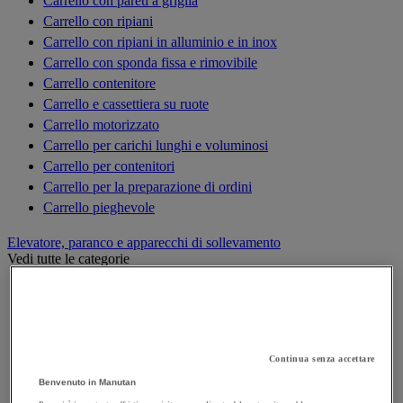
Carrello con pareti a griglia
Carrello con ripiani
Carrello con ripiani in alluminio e in inox
Carrello con sponda fissa e rimovibile
Carrello contenitore
Carrello e cassettiera su ruote
Carrello motorizzato
Carrello per carichi lunghi e voluminosi
Carrello per contenitori
Carrello per la preparazione di ordini
Carrello pieghevole
Elevatore, paranco e apparecchi di sollevamento
Vedi tutte le categorie
Argano di sollevamento, alaggio e trazione
Bilancino di sollevamento
Carrello elevatore
Cilindro idraulico
Continua senza accettare
Cric
Benvenuto in Manutan
Elevatori di merci