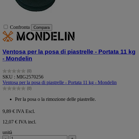
Confronta
Compara
Ventosa per la posa di piastrelle - Portata 11 kg
- Mondelin
(0)
0.0
SKU : MIG2570256
su
Ventosa per la posa di piastrelle - Portata 11 kg - Mondelin
5
(0)
stelle.
0.0
su
Per la posa o la rimozione delle piastrelle.
5
stelle.
9,89 €
IVA Escl.
12,07 € IVA incl.
unità
-
+