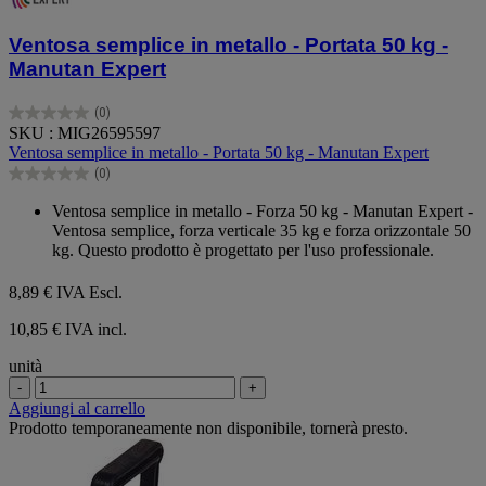
Ventosa semplice in metallo - Portata 50 kg -
Manutan Expert
(0)
0.0
SKU : MIG26595597
su
Ventosa semplice in metallo - Portata 50 kg - Manutan Expert
5
(0)
stelle.
0.0
su
Ventosa semplice in metallo - Forza 50 kg - Manutan Expert -
5
Ventosa semplice, forza verticale 35 kg e forza orizzontale 50
stelle.
kg. Questo prodotto è progettato per l'uso professionale.
8,89 €
IVA Escl.
10,85 € IVA incl.
unità
-
+
Aggiungi al carrello
Prodotto temporaneamente non disponibile, tornerà presto.