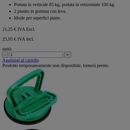
5
Portata in verticale 85 kg, portata in orizzontale 100 kg.
stelle.
2 piastre in gomma con leva.
Ideale per superfici piane.
21,25 €
IVA Escl.
25,93 € IVA incl.
unità
-
+
Aggiungi al carrello
Prodotto temporaneamente non disponibile, tornerà presto.