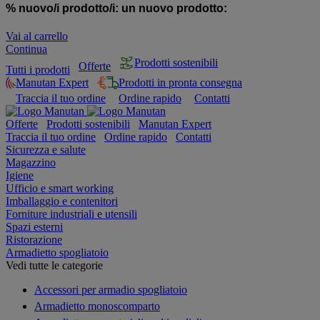
% nuovo/i prodotto/i:
un nuovo prodotto:
Vai al carrello
Continua
Prodotti sostenibili
Offerte
Tutti i prodotti
Manutan Expert
Prodotti in pronta consegna
Traccia il tuo ordine
Ordine rapido
Contatti
Offerte
Prodotti sostenibili
Manutan Expert
Traccia il tuo ordine
Ordine rapido
Contatti
Sicurezza e salute
Magazzino
Igiene
Ufficio e smart working
Imballaggio e contenitori
Forniture industriali e utensili
Spazi esterni
Ristorazione
Armadietto spogliatoio
Vedi tutte le categorie
Accessori per armadio spogliatoio
Armadietto monoscomparto