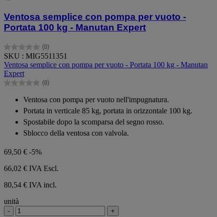
Ventosa semplice con pompa per vuoto -
Portata 100 kg - Manutan Expert
(0)
0.0
SKU : MIG5511351
su
Ventosa semplice con pompa per vuoto - Portata 100 kg - Manutan
5
Expert
stelle.
(0)
0.0
su
Ventosa con pompa per vuoto nell'impugnatura.
5
Portata in verticale 85 kg, portata in orizzontale 100 kg.
stelle.
Spostabile dopo la scomparsa del segno rosso.
Sblocco della ventosa con valvola.
69,50 €
-5%
66,02 €
IVA Escl.
80,54 € IVA incl.
unità
-
+