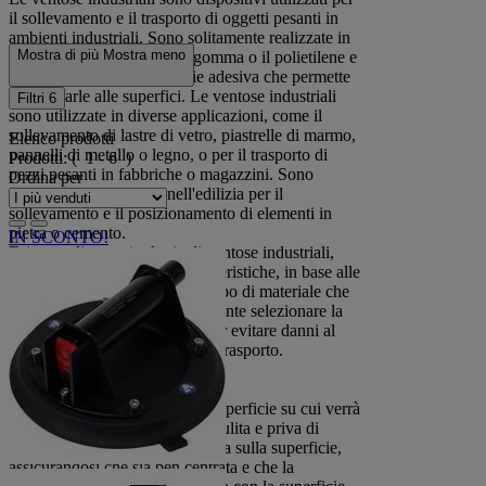
il sollevamento e il trasporto di oggetti pesanti in
ambienti industriali. Sono solitamente realizzate in
Mostra di più
Mostra meno
materiali resistenti come la gomma o il polietilene e
sono dotate di una superficie adesiva che permette
di attaccarle alle superfici. Le ventose industriali
Filtri
6
sono utilizzate in diverse applicazioni, come il
sollevamento di lastre di vetro, piastrelle di marmo,
Elenco prodotti
pannelli di metallo o legno, o per il trasporto di
Prodotti:
( 1 - 6 )
pezzi pesanti in fabbriche o magazzini. Sono
Ordina per
spesso utilizzate anche nell'edilizia per il
sollevamento e il posizionamento di elementi in
pietra o cemento.
IN SCONTO!
Esistono diverse tipologie di ventose industriali,
con diverse dimensioni e caratteristiche, in base alle
esigenze di sollevamento e al tipo di materiale che
si intende trasportare. È importante selezionare la
ventosa industriale adeguata per evitare danni al
materiale o incidenti durante il trasporto.
Come si utilizza una ventosa?
Innanzitutto, assicurati che la superficie su cui verrà
applicata la ventosa sia liscia, pulita e priva di
spigoli vivi, posiziona la ventosa sulla superficie,
assicurandosi che sia ben centrata e che la