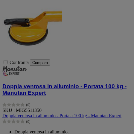
Confronta
Compara
Doppia ventosa in alluminio - Portata 100 kg -
Manutan Expert
(0)
0.0
SKU : MIG5511350
su
Doppia ventosa in alluminio - Portata 100 kg - Manutan Expert
5
(0)
stelle.
0.0
su
Doppia ventosa in alluminio.