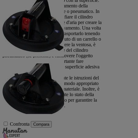
superficie adesiva sia in contatto con la superficie.
Aziona il meccanismo di sollevamento della
ventosa, che può essere manuale o pneumatico. In
alcuni modelli, è necessario gonfiare il cilindro
pneumatico con un compressore d'aria per creare la
pressione necessaria per il sollevamento. Una volta
sollevato l'oggetto, è possibile trasportarlo tenendo
la ventosa con le mani o con l'aiuto di un carrello o
di un altro supporto. Per rimuovere la ventosa, è
necessario rilasciare la pressione del cilindro
pneumatico (se presente) e rimuovere l'oggetto
dalla superficie adesiva. È importante fare
attenzione a non danneggiare la superficie adesiva
durante questa operazione.
È importante seguire attentamente le istruzioni del
produttore e usare la ventosa in modo appropriato
per evitare incidenti o danni al materiale. Inoltre, è
necessario verificare regolarmente lo stato della
ventosa e sostituirla se necessario per garantire la
massima sicurezza durante l'uso.
Confronta
Compara