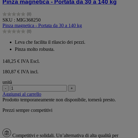
Pinza magnetica - Portata da 30 a 140 kg
(0)
0.0
SKU : MIG368250
su
Pinza magnetica - Portata da 30 a 140 kg
5
(0)
stelle.
0.0
su
Leva che facilita il rilascio dei pezzi.
5
Pinza molto robusta.
stelle.
148,25 €
IVA Escl.
180,87 € IVA incl.
unità
-
+
Aggiungi al carrello
Prodotto temporaneamente non disponibile, tornerà presto.
Prezzi sempre competitivi
Competitivi e solidali.
Un’alternativa di alta qualità per