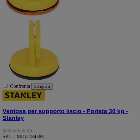
Confronta
Compara
Ventosa per supporto liscio - Portata 30 kg -
Stanley
(0)
0.0
SKU : MIG2784388
su