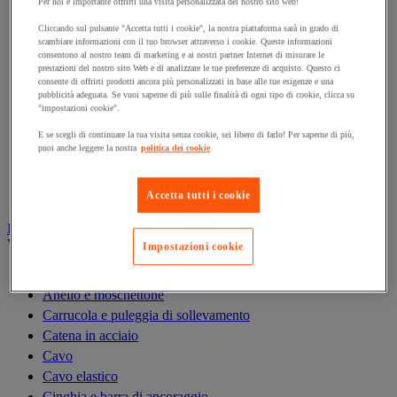
Per noi è importante offrirti una visita personalizzata del nostro sito web!
Gru
Gru a portale da officina
Cliccando sul pulsante "Accetta tutti i cookie", la nostra piattaforma sarà in grado di
scambiare informazioni con il tuo browser attraverso i cookie. Queste informazioni
Gru idraulica da officina
consentono al nostro team di marketing e ai nostri partner Internet di misurare le
prestazioni del nostro sito Web e di analizzare le tue preferenze di acquisto. Questo ci
Magnete di sollevamento
consente di offrirti prodotti ancora più personalizzati in base alle tue esigenze e una
Paranco di sollevamento
pubblicità adeguata. Se vuoi saperne di più sulle finalità di ogni tipo di cookie, clicca su
"impostazioni cookie".
Ponte di carico e rampa di accesso
Rampa di sollevamento e cuneo per ruota
E se scegli di continuare la tua visita senza cookie, sei libero di farlo! Per saperne di più,
puoi anche leggere la nostra
politica dei cookie
Solleva-pallet
Supporto di sicurezza
Tavola elevatrice
Accetta tutti i cookie
Imbracatura e accessori di sollevamento
Vedi tutte le categorie
Impostazioni cookie
Anello di sollevamento
Anello e moschettone
Carrucola e puleggia di sollevamento
Catena in acciaio
Cavo
Cavo elastico
Cinghia e barra di ancoraggio