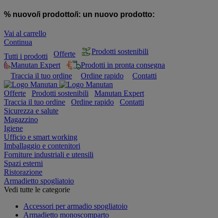
% nuovo/i prodotto/i:
un nuovo prodotto:
Vai al carrello
Continua
Prodotti sostenibili
Offerte
Tutti i prodotti
Manutan Expert
Prodotti in pronta consegna
Traccia il tuo ordine
Ordine rapido
Contatti
Offerte
Prodotti sostenibili
Manutan Expert
Traccia il tuo ordine
Ordine rapido
Contatti
Sicurezza e salute
Magazzino
Igiene
Ufficio e smart working
Imballaggio e contenitori
Forniture industriali e utensili
Spazi esterni
Ristorazione
Armadietto spogliatoio
Vedi tutte le categorie
Accessori per armadio spogliatoio
Armadietto monoscomparto