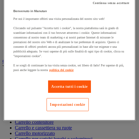
Continua senza accettare
Accessori per carrello
Carrello in acciaio
Benvenuto in Manutan
Carrello in alluminio e in inox
Per noi è importante offrirti una visita personalizzata del nostro sito web!
Carrello per carichi alti
Carrello per fusti
Cliccando sul pulsante "Accetta tutti i cookie", la nostra piattaforma sarà in grado di
scambiare informazioni con il tuo browser attraverso i cookie. Queste informazioni
Carrello per scale
consentono al nostro team di marketing e ai nostri partner Internet di misurare le
Carrello pieghevole
prestazioni del nostro sito Web e di analizzare le tue preferenze di acquisto. Questo ci
Carrello portabombole
consente di offrirti prodotti ancora più personalizzati in base alle tue esigenze e una
Carrello specifico
pubblicità adeguata. Se vuoi saperne di più sulle finalità di ogni tipo di cookie, clicca su
"impostazioni cookie".
Carrello a ripiani e rimorchio industriale
E se scegli di continuare la tua visita senza cookie, sei libero di farlo! Per saperne di più,
Vedi tutte le categorie
puoi anche leggere la nostra
politica dei cookie
Accessori per carrello
Carrello a livello costante
Accetta tutti i cookie
Carrello a piattaforma
Carrello a rimorchio
Carrello con pareti a griglia
Impostazioni cookie
Carrello con ripiani
Carrello con ripiani in alluminio e in inox
Carrello con sponda fissa e rimovibile
Carrello contenitore
Carrello e cassettiera su ruote
Carrello motorizzato
Carrello per carichi lunghi e voluminosi