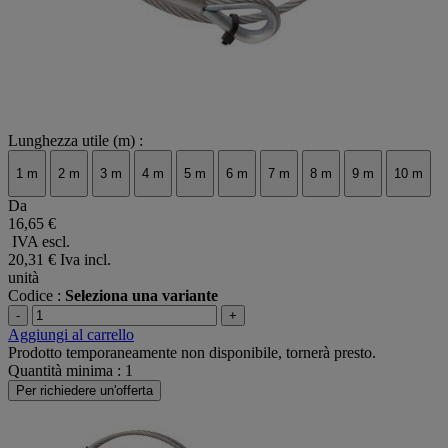
Lunghezza utile (m) :
1 m
2 m
3 m
4 m
5 m
6 m
7 m
8 m
9 m
10 m
Da
16,65 €
IVA escl.
20,31 €
Iva incl.
unità
Codice :
Seleziona una variante
-
+
Aggiungi al carrello
Prodotto temporaneamente non disponibile, tornerà presto.
Quantità minima : 1
Per richiedere un'offerta