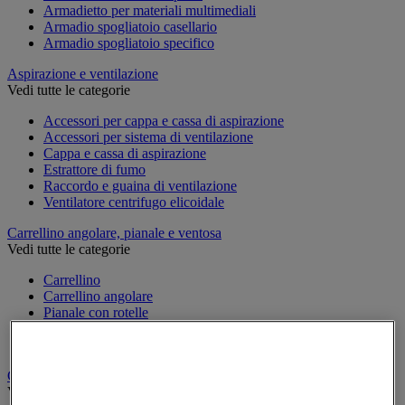
Armadietto per materiali multimediali
Armadio spogliatoio casellario
Armadio spogliatoio specifico
Aspirazione e ventilazione
Vedi tutte le categorie
Accessori per cappa e cassa di aspirazione
Accessori per sistema di ventilazione
Cappa e cassa di aspirazione
Estrattore di fumo
Raccordo e guaina di ventilazione
Ventilatore centrifugo elicoidale
Carrellino angolare, pianale e ventosa
Vedi tutte le categorie
Carrellino
Carrellino angolare
Pianale con rotelle
Svolgitore di cavo per bobine
Ventosa
Carrello
Vedi tutte le categorie