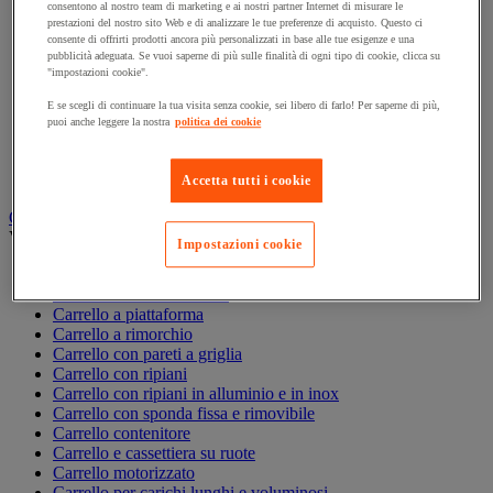
consentono al nostro team di marketing e ai nostri partner Internet di misurare le
Accessori per carrello
prestazioni del nostro sito Web e di analizzare le tue preferenze di acquisto. Questo ci
Carrello in acciaio
consente di offrirti prodotti ancora più personalizzati in base alle tue esigenze e una
pubblicità adeguata. Se vuoi saperne di più sulle finalità di ogni tipo di cookie, clicca su
Carrello in alluminio e in inox
"impostazioni cookie".
Carrello per carichi alti
Carrello per fusti
E se scegli di continuare la tua visita senza cookie, sei libero di farlo! Per saperne di più,
Carrello per scale
puoi anche leggere la nostra
politica dei cookie
Carrello pieghevole
Carrello portabombole
Carrello specifico
Accetta tutti i cookie
Carrello a ripiani e rimorchio industriale
Vedi tutte le categorie
Impostazioni cookie
Accessori per carrello
Carrello a livello costante
Carrello a piattaforma
Carrello a rimorchio
Carrello con pareti a griglia
Carrello con ripiani
Carrello con ripiani in alluminio e in inox
Carrello con sponda fissa e rimovibile
Carrello contenitore
Carrello e cassettiera su ruote
Carrello motorizzato
Carrello per carichi lunghi e voluminosi