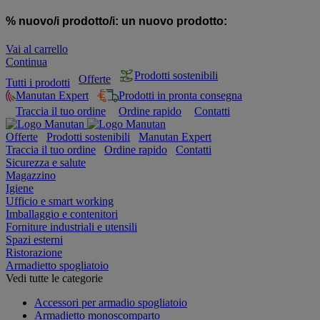
% nuovo/i prodotto/i:
un nuovo prodotto:
Vai al carrello
Continua
Prodotti sostenibili
Offerte
Tutti i prodotti
Manutan Expert
Prodotti in pronta consegna
Traccia il tuo ordine
Ordine rapido
Contatti
Offerte
Prodotti sostenibili
Manutan Expert
Traccia il tuo ordine
Ordine rapido
Contatti
Sicurezza e salute
Magazzino
Igiene
Ufficio e smart working
Imballaggio e contenitori
Forniture industriali e utensili
Spazi esterni
Ristorazione
Armadietto spogliatoio
Vedi tutte le categorie
Accessori per armadio spogliatoio
Armadietto monoscomparto