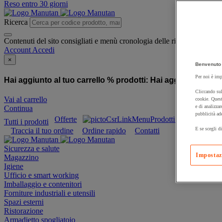
Reso entro 30 giorni
Ricerca
Contenuti del sito consigliati e menù cronologia delle ricerche
Account
Accedi
×
Benvenuto 
Per noi è imp
Hai aggiunto al tuo carrello % prodotti:
Hai aggiunto al tuo
Cliccando sul
Vai al carrello
cookie. Quest
e di analizzar
Continua
pubblicità ad
Offerte
Prodotti sostenibili
Tutti i prodotti
E se scegli di
Traccia il tuo ordine
Ordine rapido
Contatti
Sicurezza e salute
Impostaz
Magazzino
Igiene
Ufficio e smart working
Imballaggio e contenitori
Forniture industriali e utensili
Spazi esterni
Ristorazione
Armadietto spogliatoio