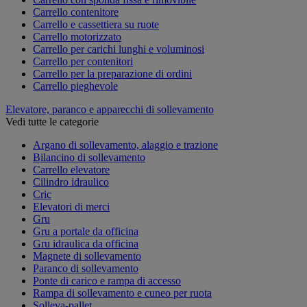
Carrello contenitore
Carrello e cassettiera su ruote
Carrello motorizzato
Carrello per carichi lunghi e voluminosi
Carrello per contenitori
Carrello per la preparazione di ordini
Carrello pieghevole
Elevatore, paranco e apparecchi di sollevamento
Vedi tutte le categorie
Argano di sollevamento, alaggio e trazione
Bilancino di sollevamento
Carrello elevatore
Cilindro idraulico
Cric
Elevatori di merci
Gru
Gru a portale da officina
Gru idraulica da officina
Magnete di sollevamento
Paranco di sollevamento
Ponte di carico e rampa di accesso
Rampa di sollevamento e cuneo per ruota
Solleva-pallet