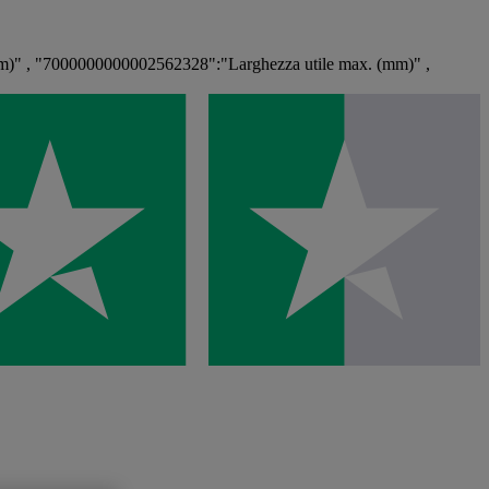
m)" , "7000000000002562328":"Larghezza utile max. (mm)" ,
}