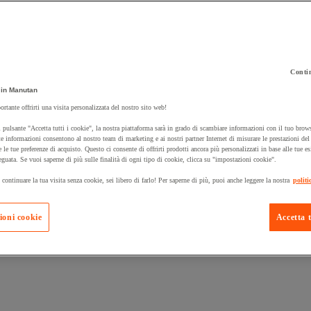
Contin
in Manutan
ortante offrirti una visita personalizzata del nostro sito web!
 carrello un prodotto:
 pulsante "Accetta tutti i cookie", la nostra piattaforma sarà in grado di scambiare informazioni con il tuo brows
e informazioni consentono al nostro team di marketing e ai nostri partner Internet di misurare le prestazioni de
e le tue preferenze di acquisto. Questo ci consente di offrirti prodotti ancora più personalizzati in base alle tue e
eguata. Se vuoi saperne di più sulle finalità di ogni tipo di cookie, clicca su "impostazioni cookie".
Prodotti in pron
Manutan Expert
 continuare la tua visita senza cookie, sei libero di farlo! Per saperne di più, puoi anche leggere la nostra
politi
ioni cookie
Accetta t