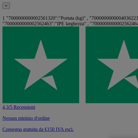
×
{ "7000000000002561320":"Portata (kg)" , "7000000000004036223":
"7000000000002562463":"IPE larghezza" , "7000000000002562464"
4,3/5 Recensioni
Nessun minimo d'ordine
Consegna gratuita da €150 IVA escl.