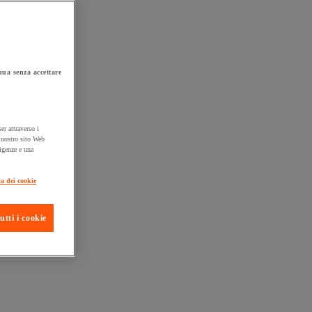
ua senza accettare
er attraverso i
l nostro sito Web
sigenze e una
ta consegna
ca dei cookie
utti i cookie