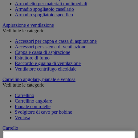
Armadietto per materiali multimediali
Armadio spogliatoio casellario
Armadio spogliatoio specifico
Aspirazione e ventilazione
Vedi tutte le categorie
Accessori per cappa e cassa di aspirazione
Accessori per sistema di ventilazione
Cappa e cassa di aspirazione
Estrattore di fumo
Raccordo e guaina di ventilazione
Ventilatore centrifugo elicoidale
Carrellino angolare, pianale e ventosa
Vedi tutte le categorie
Carrellino
Carrellino angolare
Pianale con rotelle
Svolgitore di cavo per bobine
Ventosa
Carrello
Vedi tutte le categorie