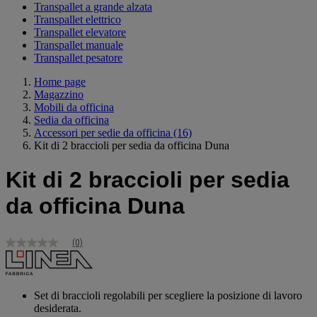
Transpallet a grande alzata
Transpallet elettrico
Transpallet elevatore
Transpallet manuale
Transpallet pesatore
Home page
Magazzino
Mobili da officina
Sedia da officina
Accessori per sedie da officina
(16)
Kit di 2 braccioli per sedia da officina Duna
Kit di 2 braccioli per sedia
da officina Duna
(0)
Nessuna
valutazione
Stesso
link
alla
Set di braccioli regolabili per scegliere la posizione di lavoro
pagina.
desiderata.