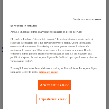
Accessori per carrello
Carrello in acciaio
Carrello in alluminio e in inox
Carrello per carichi alti
Continua senza accettare
Carrello per fusti
Benvenuto in Manutan
Carrello per scale
Carrello pieghevole
Per noi è importante offrirti una visita personalizzata del nostro sito web!
Carrello portabombole
Carrello specifico
Cliccando sul pulsante "Accetta tutti i cookie", la nostra piattaforma sarà in grado di
scambiare informazioni con il tuo browser attraverso i cookie. Queste informazioni
consentono al nostro team di marketing e ai nostri partner Internet di misurare le
Carrello a ripiani e rimorchio industriale
prestazioni del nostro sito Web e di analizzare le tue preferenze di acquisto. Questo ci
Vedi tutte le categorie
consente di offrirti prodotti ancora più personalizzati in base alle tue esigenze e una
pubblicità adeguata. Se vuoi saperne di più sulle finalità di ogni tipo di cookie, clicca su
Accessori per carrello
"impostazioni cookie".
Carrello a livello costante
E se scegli di continuare la tua visita senza cookie, sei libero di farlo! Per saperne di più,
Carrello a piattaforma
puoi anche leggere la nostra
politica dei cookie
Carrello a rimorchio
Carrello con pareti a griglia
Carrello con ripiani
Accetta tutti i cookie
Carrello con ripiani in alluminio e in inox
Carrello con sponda fissa e rimovibile
Carrello contenitore
Impostazioni cookie
Carrello e cassettiera su ruote
Carrello motorizzato
Carrello per carichi lunghi e voluminosi