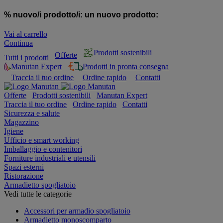
% nuovo/i prodotto/i:
un nuovo prodotto:
Vai al carrello
Continua
Prodotti sostenibili
Offerte
Tutti i prodotti
Manutan Expert
Prodotti in pronta consegna
Traccia il tuo ordine
Ordine rapido
Contatti
Offerte
Prodotti sostenibili
Manutan Expert
Traccia il tuo ordine
Ordine rapido
Contatti
Sicurezza e salute
Magazzino
Igiene
Ufficio e smart working
Imballaggio e contenitori
Forniture industriali e utensili
Spazi esterni
Ristorazione
Armadietto spogliatoio
Vedi tutte le categorie
Accessori per armadio spogliatoio
Armadietto monoscomparto