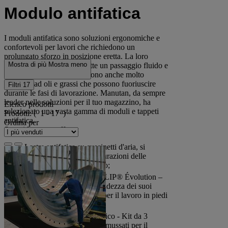
Modulo antifatica
I moduli antifatica sono soluzioni ergonomiche e
confortevoli per lavori che richiedono un
prolungato sforzo in posizione eretta. La loro
Mostra di più
Mostra meno
superficie granulosa permette un passaggio fluido e
silenzioso delle persone e sono anche molto
resistenti ad oli e grassi che possono fuoriuscire
Filtri
17
durante le fasi di lavorazione. Manutan, da sempre
leader nelle soluzioni per il tuo magazzino, ha
Elenco prodotti
selezionato una vasta gamma di moduli e tappeti
Prodotti:
( 1 - 17 )
antifatica.
Ordina per
Scopri la nostra offerta:
Lastre antifatica su cuscinetti d'aria, si
adattano a tutte le configurazioni delle
officine in ambiente secco;
Modulo antifatica SOLCLIP® Évolution –
Wattelez. L’elevata morbidezza dei suoi
materiali lo rende ideale per il lavoro in piedi
su pavimenti duri;
Modulo antifatica antistatico - Kit da 3
moduli, munito di bordi smussati per il