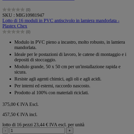
(0)
0.0
SKU : MIG10981947
su
Lotto di 16 moduli in PVC antiscivolo in lamiera mandorlata -
5
Plastex Chex
stelle.
(0)
0.0
su
Modulo in PVC pieno a incastro, molto robusto, in lamiera
5
mandorlata.
stelle.
Ideale per le postazioni di lavoro, le catene di montaggio e i
depositi di stoccaggio.
Modulo grande, 50 x 50 cm per un'installazione rapida e
sicura.
Resiste agli agenti chimici, agli oli e agli acidi.
Per interni ed esterni, raccordo nascosto.
Prodotto al 100% con materiali riciclati.
375,00 €
IVA Escl.
457,50 € IVA incl.
lotto di 16 pezzi
23,44 € IVA escl. per unità
-
+