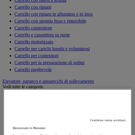
Carrello con pareti a griglia
Carrello con ripiani
Carrello con ripiani in alluminio e in inox
Carrello con sponda fissa e rimovibile
Carrello contenitore
Carrello e cassettiera su ruote
Carrello motorizzato
Carrello per carichi lunghi e voluminosi
Carrello per contenitori
Carrello per la preparazione di ordini
Carrello pieghevole
Elevatore, paranco e apparecchi di sollevamento
Vedi tutte le categorie
Argano di sollevamento, alaggio e trazione
Bilancino di sollevamento
Carrello elevatore
Cilindro idraulico
Continua senza accettare
Cric
Benvenuto in Manutan
Elevatori di merci