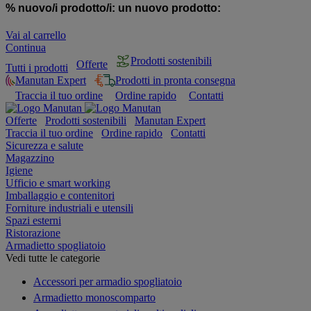
% nuovo/i prodotto/i:
un nuovo prodotto:
Vai al carrello
Continua
Prodotti sostenibili
Offerte
Tutti i prodotti
Manutan Expert
Prodotti in pronta consegna
Traccia il tuo ordine
Ordine rapido
Contatti
Offerte
Prodotti sostenibili
Manutan Expert
Traccia il tuo ordine
Ordine rapido
Contatti
Sicurezza e salute
Magazzino
Igiene
Ufficio e smart working
Imballaggio e contenitori
Forniture industriali e utensili
Spazi esterni
Ristorazione
Armadietto spogliatoio
Vedi tutte le categorie
Accessori per armadio spogliatoio
Armadietto monoscomparto