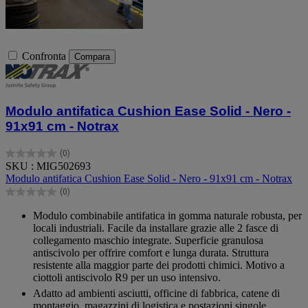
Confronta
Compara
Modulo antifatica Cushion Ease Solid - Nero -
91x91 cm - Notrax
(0)
0.0
SKU : MIG502693
su
Modulo antifatica Cushion Ease Solid - Nero - 91x91 cm - Notrax
5
(0)
stelle.
0.0
su
Modulo combinabile antifatica in gomma naturale robusta, per
5
locali industriali. Facile da installare grazie alle 2 fasce di
stelle.
collegamento maschio integrate. Superficie granulosa
antiscivolo per offrire comfort e lunga durata. Struttura
resistente alla maggior parte dei prodotti chimici. Motivo a
ciottoli antiscivolo R9 per un uso intensivo.
Adatto ad ambienti asciutti, officine di fabbrica, catene di
montaggio, magazzini di logistica e postazioni singole.