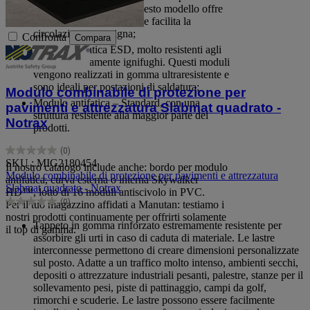
passaggio dei carrelli. Questo modello offre
sollievo alle articolazioni e facilita la
circolazione sanguigna;
Confronta
Compara
Moduli antifatica ESD, molto resistenti agli
oli e completamente ignifughi. Questi moduli
vengono realizzati in gomma ultraresistente e
sono ideali per postazioni di saldatura;
Modulo combinabile di protezione per
Modulo antifatica – Standard, con una
pavimenti e attrezzatura Slabmat quadrato -
struttura resistente alla maggior parte dei
Notrax
prodotti.
(0)
0.0
SKU : MIG2180454
Il nostro catalogo include anche: bordo per modulo
su
Modulo combinabile di protezione per pavimenti e attrezzatura
antifatica, curva esterna o interna Skywalker
5
Slabmat quadrato - Notrax
HD™, lotto di 16 moduli antiscivolo in PVC.
stelle.
(0)
Per il tuo magazzino affidati a Manutan: testiamo i
0.0
nostri prodotti continuamente per offrirti solamente
su
Tappeto in gomma rinforzato estremamente resistente per
il top di gamma.
5
assorbire gli urti in caso di caduta di materiale. Le lastre
stelle.
interconnesse permettono di creare dimensioni personalizzate
sul posto. Adatte a un traffico molto intenso, ambienti secchi,
depositi o attrezzature industriali pesanti, palestre, stanze per il
sollevamento pesi, piste di pattinaggio, campi da golf,
rimorchi e scuderie. Le lastre possono essere facilmente