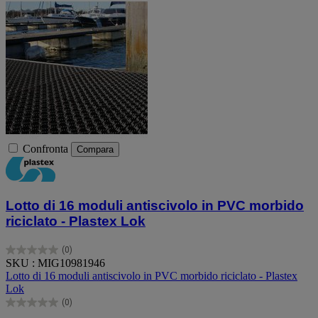
Confronta
Compara
Lotto di 16 moduli antiscivolo in PVC morbido
riciclato - Plastex Lok
(0)
0.0
SKU : MIG10981946
su
Lotto di 16 moduli antiscivolo in PVC morbido riciclato - Plastex
5
Lok
stelle.
(0)
0.0