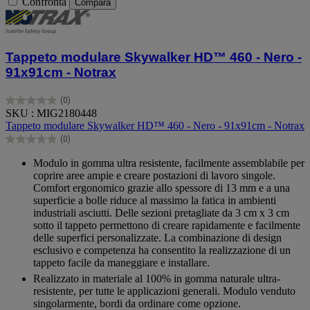
Confronta
Compara
Tappeto modulare Skywalker HD™ 460 - Nero -
91x91cm - Notrax
(0)
0.0
SKU : MIG2180448
su
Tappeto modulare Skywalker HD™ 460 - Nero - 91x91cm - Notrax
5
(0)
stelle.
0.0
su
Modulo in gomma ultra resistente, facilmente assemblabile per
5
coprire aree ampie e creare postazioni di lavoro singole.
stelle.
Comfort ergonomico grazie allo spessore di 13 mm e a una
superficie a bolle riduce al massimo la fatica in ambienti
industriali asciutti. Delle sezioni pretagliate da 3 cm x 3 cm
sotto il tappeto permettono di creare rapidamente e facilmente
delle superfici personalizzate. La combinazione di design
esclusivo e competenza ha consentito la realizzazione di un
tappeto facile da maneggiare e installare.
Realizzato in materiale al 100% in gomma naturale ultra-
resistente, per tutte le applicazioni generali. Modulo venduto
singolarmente, bordi da ordinare come opzione.