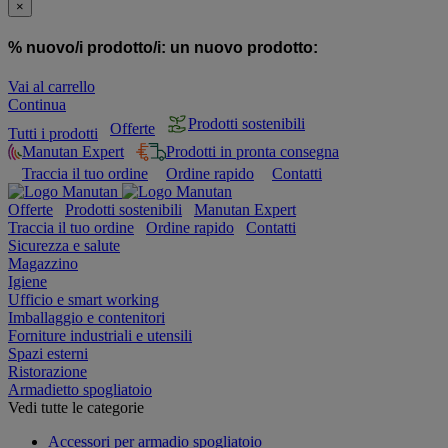
×
% nuovo/i prodotto/i:
un nuovo prodotto:
Vai al carrello
Continua
Prodotti sostenibili
Offerte
Tutti i prodotti
Manutan Expert
Prodotti in pronta consegna
Traccia il tuo ordine
Ordine rapido
Contatti
Offerte
Prodotti sostenibili
Manutan Expert
Traccia il tuo ordine
Ordine rapido
Contatti
Sicurezza e salute
Magazzino
Igiene
Ufficio e smart working
Imballaggio e contenitori
Forniture industriali e utensili
Spazi esterni
Ristorazione
Armadietto spogliatoio
Vedi tutte le categorie
Accessori per armadio spogliatoio