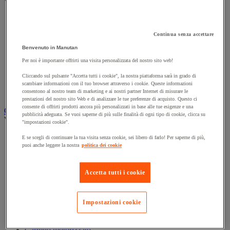
Vedi tutte le categorie
Accessori per carrello
Carrello in acciaio
Continua senza accettare
Carrello in alluminio e in inox
Carrello per carichi alti
Benvenuto in Manutan
Carrello per fusti
Per noi è importante offrirti una visita personalizzata del nostro sito web!
Carrello per scale
Carrello pieghevole
Cliccando sul pulsante "Accetta tutti i cookie", la nostra piattaforma sarà in grado di
Carrello portabombole
scambiare informazioni con il tuo browser attraverso i cookie. Queste informazioni
consentono al nostro team di marketing e ai nostri partner Internet di misurare le
Carrello specifico
prestazioni del nostro sito Web e di analizzare le tue preferenze di acquisto. Questo ci
consente di offrirti prodotti ancora più personalizzati in base alle tue esigenze e una
Carrello a ripiani e rimorchio industriale
pubblicità adeguata. Se vuoi saperne di più sulle finalità di ogni tipo di cookie, clicca su
Vedi tutte le categorie
"impostazioni cookie".
Accessori per carrello
E se scegli di continuare la tua visita senza cookie, sei libero di farlo! Per saperne di più,
Carrello a livello costante
puoi anche leggere la nostra
politica dei cookie
Carrello a piattaforma
Carrello a rimorchio
Accetta tutti i cookie
Carrello con pareti a griglia
Carrello con ripiani
Carrello con ripiani in alluminio e in inox
Carrello con sponda fissa e rimovibile
Impostazioni cookie
Carrello contenitore
Carrello e cassettiera su ruote
Carrello motorizzato