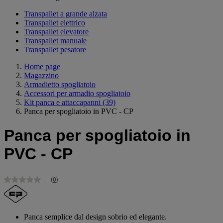
Transpallet a grande alzata
Transpallet elettrico
Transpallet elevatore
Transpallet manuale
Transpallet pesatore
Home page
Magazzino
Armadietto spogliatoio
Accessori per armadio spogliatoio
Kit panca e attaccapanni
(39)
Panca per spogliatoio in PVC - CP
Panca per spogliatoio in
PVC - CP
(0)
Nessuna
valutazione
Stesso
link
alla
Panca semplice dal design sobrio ed elegante.
pagina.