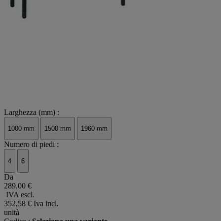
Larghezza (mm) :
1000 mm
1500 mm
1960 mm
Numero di piedi :
4
6
Da
289,00 €
IVA escl.
352,58 €
Iva incl.
unità