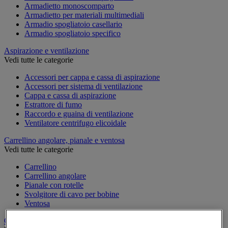
Armadietto monoscomparto
Armadietto per materiali multimediali
Armadio spogliatoio casellario
Armadio spogliatoio specifico
Aspirazione e ventilazione
Vedi tutte le categorie
Accessori per cappa e cassa di aspirazione
Accessori per sistema di ventilazione
Cappa e cassa di aspirazione
Estrattore di fumo
Raccordo e guaina di ventilazione
Ventilatore centrifugo elicoidale
Carrellino angolare, pianale e ventosa
Vedi tutte le categorie
Carrellino
Carrellino angolare
Pianale con rotelle
Svolgitore di cavo per bobine
Ventosa
Carrello