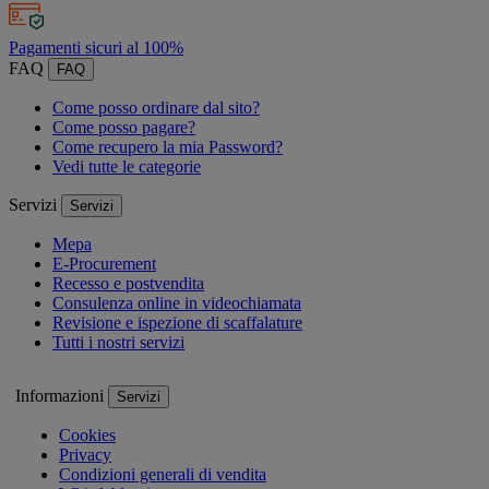
Pagamenti sicuri al 100%
FAQ
FAQ
Come posso ordinare dal sito?
Come posso pagare?
Come recupero la mia Password?
Vedi tutte le categorie
Servizi
Servizi
Mepa
E-Procurement
Recesso e postvendita
Consulenza online in videochiamata
Revisione e ispezione di scaffalature
Tutti i nostri servizi
Informazioni
Servizi
Cookies
Privacy
Condizioni generali di vendita