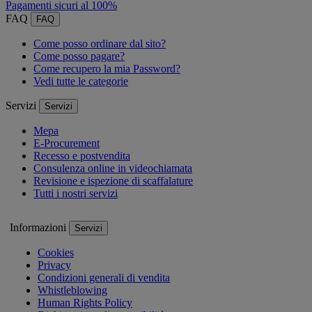
Pagamenti sicuri al 100%
FAQ
FAQ
Come posso ordinare dal sito?
Come posso pagare?
Come recupero la mia Password?
Vedi tutte le categorie
Servizi
Servizi
Mepa
E-Procurement
Recesso e postvendita
Consulenza online in videochiamata
Revisione e ispezione di scaffalature
Tutti i nostri servizi
Informazioni
Servizi
Cookies
Privacy
Condizioni generali di vendita
Whistleblowing
Human Rights Policy