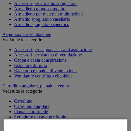
Accessori per armadio spogliatoio
Armadietto monoscomparto
Armadietto per materiali multimediali
Armadio spogliatoio casellario
Armadio spogliatoio specifico
Aspirazione e ventilazione
Vedi tutte le categorie
Accessori per cappa e cassa di aspirazione
Accessori per sistema di ventilazione
Cappa e cassa di aspirazione
Estrattore di fumo
Raccordo e guaina di ventilazione
Ventilatore centrifugo elicoidale
Carrellino angolare, pianale e ventosa
Vedi tutte le categorie
Carrellino
Carrellino angolare
Pianale con rotelle
Svolgitore di cavo per bobine
Ventosa