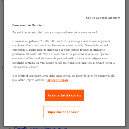
Carrello
Vedi tutte le categorie
Accessori per carrello
Continua senza accettare
Carrello in acciaio
Benvenuto in Manutan
Carrello in alluminio e in inox
Carrello per carichi alti
Per noi è importante offrirti una visita personalizzata del nostro sito web!
Carrello per fusti
Cliccando sul pulsante "Accetta tutti i cookie", la nostra piattaforma sarà in grado di
Carrello per scale
scambiare informazioni con il tuo browser attraverso i cookie. Queste informazioni
Carrello pieghevole
consentono al nostro team di marketing e ai nostri partner Internet di misurare le
Carrello portabombole
prestazioni del nostro sito Web e di analizzare le tue preferenze di acquisto. Questo ci
Carrello specifico
consente di offrirti prodotti ancora più personalizzati in base alle tue esigenze e una
pubblicità adeguata. Se vuoi saperne di più sulle finalità di ogni tipo di cookie, clicca su
Carrello a ripiani e rimorchio industriale
"impostazioni cookie".
Vedi tutte le categorie
E se scegli di continuare la tua visita senza cookie, sei libero di farlo! Per saperne di più,
puoi anche leggere la nostra
politica dei cookie
Accessori per carrello
Carrello a livello costante
Carrello a piattaforma
Accetta tutti i cookie
Carrello a rimorchio
Carrello con pareti a griglia
Carrello con ripiani
Impostazioni cookie
Carrello con ripiani in alluminio e in inox
Carrello con sponda fissa e rimovibile
Carrello contenitore
Carrello e cassettiera su ruote