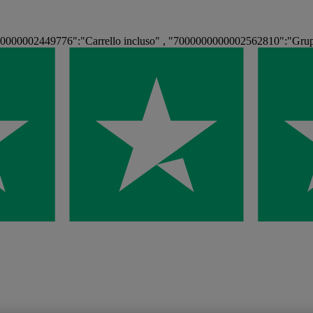
00000002449776":"Carrello incluso" , "7000000000002562810":"Gru