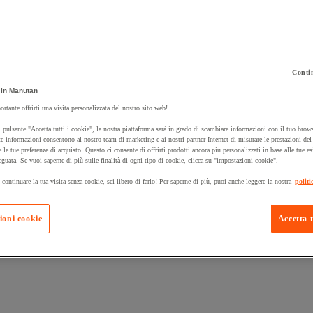
Contin
in Manutan
 carrello un prodotto:
ortante offrirti una visita personalizzata del nostro sito web!
 pulsante "Accetta tutti i cookie", la nostra piattaforma sarà in grado di scambiare informazioni con il tuo brows
e informazioni consentono al nostro team di marketing e ai nostri partner Internet di misurare le prestazioni de
e le tue preferenze di acquisto. Questo ci consente di offrirti prodotti ancora più personalizzati in base alle tue e
Prodotti in pron
Manutan Expert
eguata. Se vuoi saperne di più sulle finalità di ogni tipo di cookie, clicca su "impostazioni cookie".
 continuare la tua visita senza cookie, sei libero di farlo! Per saperne di più, puoi anche leggere la nostra
politi
ioni cookie
Accetta t