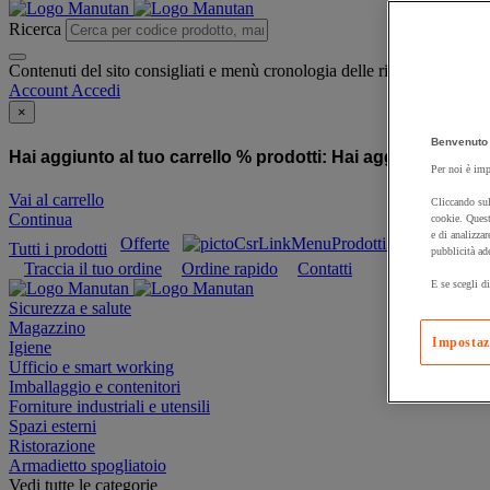
Ricerca
Contenuti del sito consigliati e menù cronologia delle ricerche
Account
Accedi
×
Benvenuto 
Hai aggiunto al tuo carrello % prodotti:
Hai aggiunto al tuo
Per noi è imp
Vai al carrello
Cliccando sul
Continua
cookie. Quest
e di analizzar
Offerte
Prodotti sostenibili
Tutti i prodotti
pubblicità ad
Traccia il tuo ordine
Ordine rapido
Contatti
E se scegli di
Sicurezza e salute
Magazzino
Impostaz
Igiene
Ufficio e smart working
Imballaggio e contenitori
Forniture industriali e utensili
Spazi esterni
Ristorazione
Armadietto spogliatoio
Vedi tutte le categorie