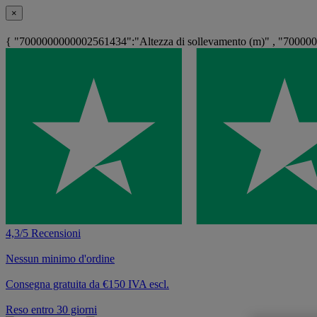
×
{ "7000000000002561434":"Altezza di sollevamento (m)" , "70000
4,3/5 Recensioni
Nessun minimo d'ordine
Consegna gratuita da €150 IVA escl.
Reso entro 30 giorni