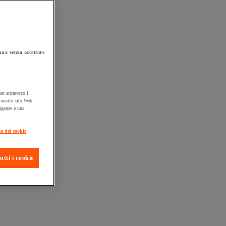
ua senza accettare
er attraverso i
l nostro sito Web
sigenze e una
ta consegna
ca dei cookie
utti i cookie