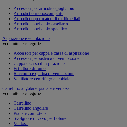
Accessori per armadio spogliatoio
Armadietto monoscomparto
Armadietto per materiali multimediali
Armadio spogliatoio casellario
Armadio spogliatoio specifico
Aspirazione e ventilazione
Vedi tutte le categorie
Accessori per cappa e cassa di aspirazione
Accessori per sistema di ventilazione
Cappa e cassa di aspirazione
Estrattore di fumo
Raccordo e guaina di ventilazione
Ventilatore centrifugo elicoidale
Carrellino angolare, pianale e ventosa
Vedi tutte le categorie
Carrellino
Carrellino angolare
Pianale con rotelle
Svolgitore di cavo per bobine
Ventosa