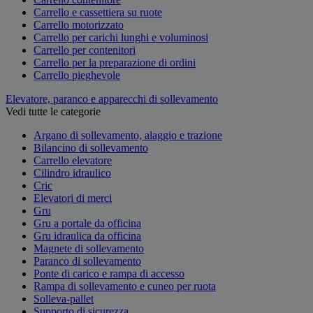
Carrello e cassettiera su ruote
Carrello motorizzato
Carrello per carichi lunghi e voluminosi
Carrello per contenitori
Carrello per la preparazione di ordini
Carrello pieghevole
Elevatore, paranco e apparecchi di sollevamento
Vedi tutte le categorie
Argano di sollevamento, alaggio e trazione
Bilancino di sollevamento
Carrello elevatore
Cilindro idraulico
Cric
Elevatori di merci
Gru
Gru a portale da officina
Gru idraulica da officina
Magnete di sollevamento
Paranco di sollevamento
Ponte di carico e rampa di accesso
Rampa di sollevamento e cuneo per ruota
Solleva-pallet
Supporto di sicurezza