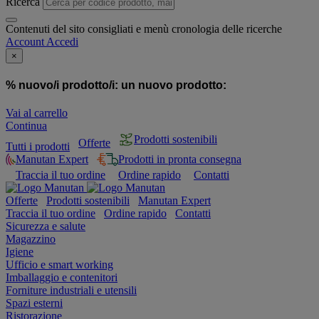
Ricerca
Contenuti del sito consigliati e menù cronologia delle ricerche
Account
Accedi
×
% nuovo/i prodotto/i:
un nuovo prodotto:
Vai al carrello
Continua
Prodotti sostenibili
Offerte
Tutti i prodotti
Manutan Expert
Prodotti in pronta consegna
Traccia il tuo ordine
Ordine rapido
Contatti
Offerte
Prodotti sostenibili
Manutan Expert
Traccia il tuo ordine
Ordine rapido
Contatti
Sicurezza e salute
Magazzino
Igiene
Ufficio e smart working
Imballaggio e contenitori
Forniture industriali e utensili
Spazi esterni
Ristorazione