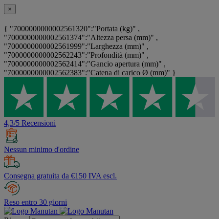
×
{ "7000000000002561320":"Portata (kg)" ,
"7000000000002561374":"Altezza persa (mm)" ,
"7000000000002561999":"Larghezza (mm)" ,
"7000000000002562243":"Profondità (mm)" ,
"7000000000002562414":"Gancio apertura (mm)" ,
"7000000000002562383":"Catena di carico Ø (mm)" }
4,3/5 Recensioni
Nessun minimo d'ordine
Consegna gratuita da €150 IVA escl.
Reso entro 30 giorni