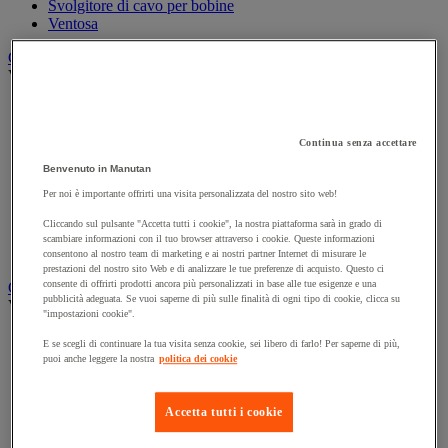
Svolgitore di cavo per bobine
Ventosa
Carrello
Vedi tutte le categorie
Accessori per carrello
Carrello in acciaio
Carrello in alluminio e in inox
Continua senza accettare
Carrello per carichi alti
Benvenuto in Manutan
Carrello per fusti
Per noi è importante offrirti una visita personalizzata del nostro sito web!
Carrello per scale
Carrello pieghevole
Cliccando sul pulsante "Accetta tutti i cookie", la nostra piattaforma sarà in grado di
Carrello portabombole
scambiare informazioni con il tuo browser attraverso i cookie. Queste informazioni
Carrello specifico
consentono al nostro team di marketing e ai nostri partner Internet di misurare le
prestazioni del nostro sito Web e di analizzare le tue preferenze di acquisto. Questo ci
consente di offrirti prodotti ancora più personalizzati in base alle tue esigenze e una
Carrello a ripiani e rimorchio industriale
pubblicità adeguata. Se vuoi saperne di più sulle finalità di ogni tipo di cookie, clicca su
Vedi tutte le categorie
"impostazioni cookie".
Accessori per carrello
E se scegli di continuare la tua visita senza cookie, sei libero di farlo! Per saperne di più,
Carrello a livello costante
puoi anche leggere la nostra
politica dei cookie
Carrello a piattaforma
Carrello a rimorchio
Carrello con pareti a griglia
Accetta tutti i cookie
Carrello con ripiani
Carrello con ripiani in alluminio e in inox