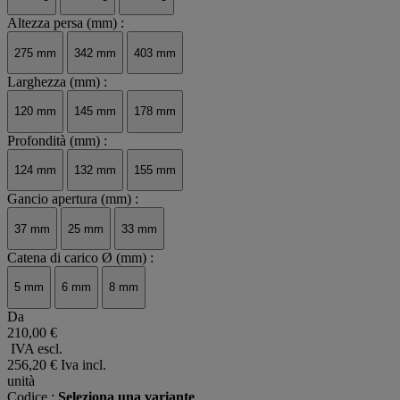
Altezza persa (mm) :
275 mm
342 mm
403 mm
Larghezza (mm) :
120 mm
145 mm
178 mm
Profondità (mm) :
124 mm
132 mm
155 mm
Gancio apertura (mm) :
37 mm
25 mm
33 mm
Catena di carico Ø (mm) :
5 mm
6 mm
8 mm
Da
210,00 €
IVA escl.
256,20 €
Iva incl.
unità
Codice :
Seleziona una variante