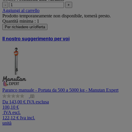
-
+
Aggiungi al carrello
Prodotto temporaneamente non disponibile, tornerà presto.
Quantità minima : 1
Per richiedere un'offerta
Il nostro suggerimento per voi
Paranco manuale - Portata da 500 a 5000 kg - Manutan Expert
(0)
Nessuna
Da
143,00 € IVA esclusa
valutazione
100,10 €
Stesso
link
IVA escl.
alla
122,12 €
Iva incl.
pagina.
unità