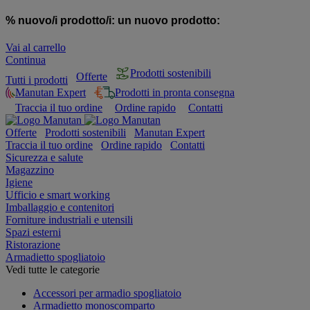
% nuovo/i prodotto/i:
un nuovo prodotto:
Vai al carrello
Continua
Prodotti sostenibili
Offerte
Tutti i prodotti
Manutan Expert
Prodotti in pronta consegna
Traccia il tuo ordine
Ordine rapido
Contatti
Offerte
Prodotti sostenibili
Manutan Expert
Traccia il tuo ordine
Ordine rapido
Contatti
Sicurezza e salute
Magazzino
Igiene
Ufficio e smart working
Imballaggio e contenitori
Forniture industriali e utensili
Spazi esterni
Ristorazione
Armadietto spogliatoio
Vedi tutte le categorie
Accessori per armadio spogliatoio
Armadietto monoscomparto