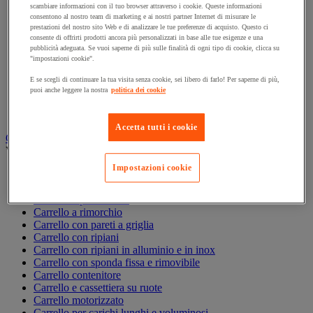
scambiare informazioni con il tuo browser attraverso i cookie. Queste informazioni
Accessori per carrello
consentono al nostro team di marketing e ai nostri partner Internet di misurare le
Carrello in acciaio
prestazioni del nostro sito Web e di analizzare le tue preferenze di acquisto. Questo ci
Carrello in alluminio e in inox
consente di offrirti prodotti ancora più personalizzati in base alle tue esigenze e una
pubblicità adeguata. Se vuoi saperne di più sulle finalità di ogni tipo di cookie, clicca su
Carrello per carichi alti
"impostazioni cookie".
Carrello per fusti
Carrello per scale
E se scegli di continuare la tua visita senza cookie, sei libero di farlo! Per saperne di più,
Carrello pieghevole
puoi anche leggere la nostra
politica dei cookie
Carrello portabombole
Carrello specifico
Accetta tutti i cookie
Carrello a ripiani e rimorchio industriale
Vedi tutte le categorie
Impostazioni cookie
Accessori per carrello
Carrello a livello costante
Carrello a piattaforma
Carrello a rimorchio
Carrello con pareti a griglia
Carrello con ripiani
Carrello con ripiani in alluminio e in inox
Carrello con sponda fissa e rimovibile
Carrello contenitore
Carrello e cassettiera su ruote
Carrello motorizzato
Carrello per carichi lunghi e voluminosi