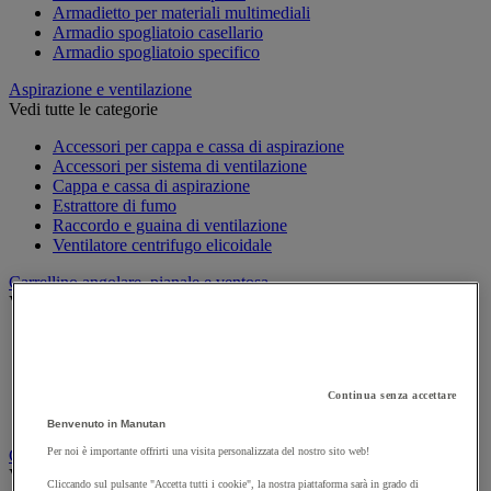
Armadietto per materiali multimediali
Armadio spogliatoio casellario
Armadio spogliatoio specifico
Aspirazione e ventilazione
Vedi tutte le categorie
Accessori per cappa e cassa di aspirazione
Accessori per sistema di ventilazione
Cappa e cassa di aspirazione
Estrattore di fumo
Raccordo e guaina di ventilazione
Ventilatore centrifugo elicoidale
Carrellino angolare, pianale e ventosa
Vedi tutte le categorie
Carrellino
Carrellino angolare
Pianale con rotelle
Svolgitore di cavo per bobine
Continua senza accettare
Ventosa
Benvenuto in Manutan
Per noi è importante offrirti una visita personalizzata del nostro sito web!
Carrello
Vedi tutte le categorie
Cliccando sul pulsante "Accetta tutti i cookie", la nostra piattaforma sarà in grado di