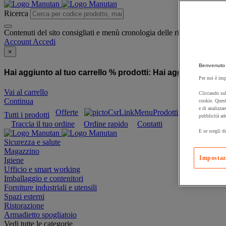
Ricerca
Contenuti del sito consigliati e menù cronologia delle ricerche
Account
Accedi
×
Benvenuto 
Hai aggiunto al tuo carrello % prodotti:
Hai aggiunto al tuo
Per noi è imp
Vai al carrello
Cliccando sul
Continua
cookie. Quest
e di analizzar
Offerte
Prodotti sostenibili
Tutti i prodotti
pubblicità ad
Traccia il tuo ordine
Ordine rapido
Contatti
E se scegli di
Sicurezza e salute
Magazzino
Impostaz
Igiene
Ufficio e smart working
Imballaggio e contenitori
Forniture industriali e utensili
Spazi esterni
Ristorazione
Armadietto spogliatoio
Vedi tutte le categorie