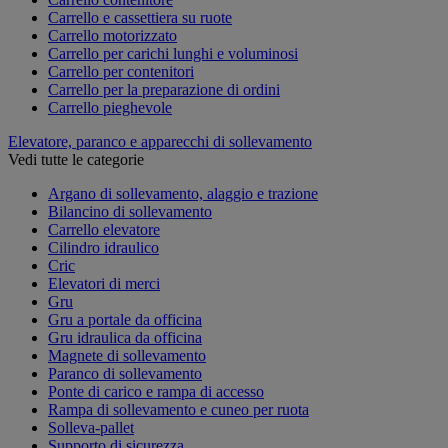
Carrello e cassettiera su ruote
Carrello motorizzato
Carrello per carichi lunghi e voluminosi
Carrello per contenitori
Carrello per la preparazione di ordini
Carrello pieghevole
Elevatore, paranco e apparecchi di sollevamento
Vedi tutte le categorie
Argano di sollevamento, alaggio e trazione
Bilancino di sollevamento
Carrello elevatore
Cilindro idraulico
Cric
Elevatori di merci
Gru
Gru a portale da officina
Gru idraulica da officina
Magnete di sollevamento
Paranco di sollevamento
Ponte di carico e rampa di accesso
Rampa di sollevamento e cuneo per ruota
Solleva-pallet
Supporto di sicurezza