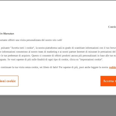
Contin
in Manutan
 carrello un prodotto:
ortante offrirti una visita personalizzata del nostro sito web!
 pulsante "Accetta tutti i cookie", la nostra piattaforma sarà in grado di scambiare informazioni con il tuo brows
e informazioni consentono al nostro team di marketing e ai nostri partner Internet di misurare le prestazioni de
e le tue preferenze di acquisto. Questo ci consente di offrirti prodotti ancora più personalizzati in base alle tue e
Prodotti in pron
Manutan Expert
eguata. Se vuoi saperne di più sulle finalità di ogni tipo di cookie, clicca su "impostazioni cookie".
 continuare la tua visita senza cookie, sei libero di farlo! Per saperne di più, puoi anche leggere la nostra
politi
ioni cookie
Accetta t