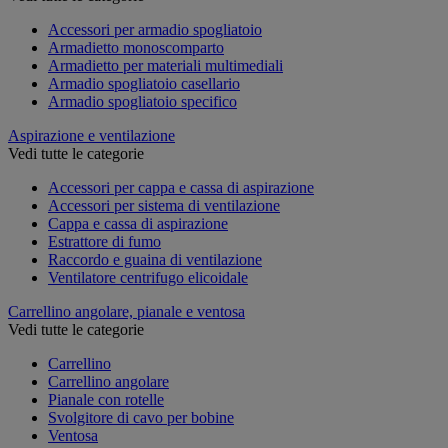
Accessori per armadio spogliatoio
Armadietto monoscomparto
Armadietto per materiali multimediali
Armadio spogliatoio casellario
Armadio spogliatoio specifico
Aspirazione e ventilazione
Vedi tutte le categorie
Accessori per cappa e cassa di aspirazione
Accessori per sistema di ventilazione
Cappa e cassa di aspirazione
Estrattore di fumo
Raccordo e guaina di ventilazione
Ventilatore centrifugo elicoidale
Carrellino angolare, pianale e ventosa
Vedi tutte le categorie
Carrellino
Carrellino angolare
Pianale con rotelle
Svolgitore di cavo per bobine
Ventosa