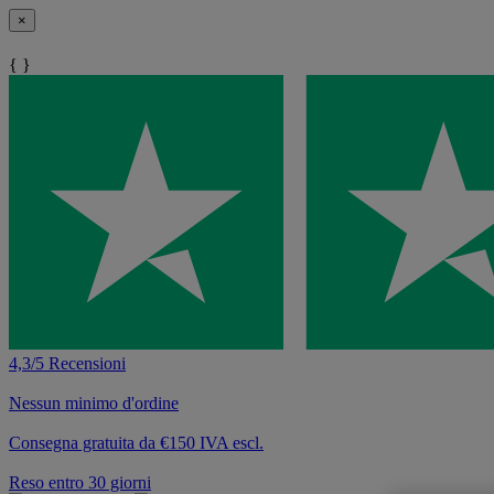
×
{ }
4,3/5 Recensioni
Nessun minimo d'ordine
Consegna gratuita da €150 IVA escl.
Reso entro 30 giorni