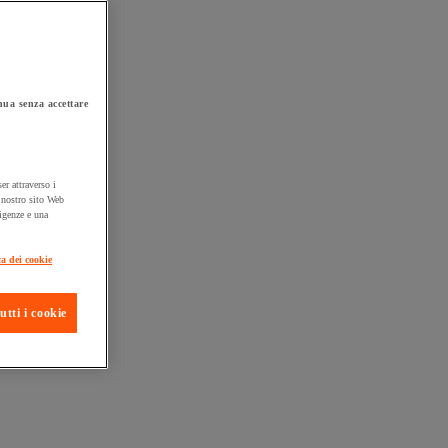
ua senza accettare
er attraverso i
l nostro sito Web
sigenze e una
ta consegna
ca dei cookie
utti i cookie