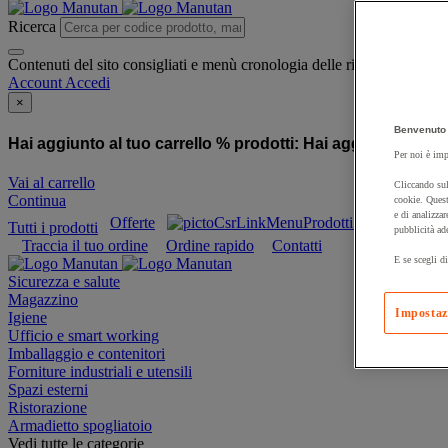
Ricerca
Contenuti del sito consigliati e menù cronologia delle ricerche
Account
Accedi
×
Benvenuto 
Hai aggiunto al tuo carrello % prodotti:
Hai aggiunto al tuo
Per noi è imp
Vai al carrello
Cliccando sul
Continua
cookie. Quest
e di analizzar
Offerte
Prodotti sostenibili
Tutti i prodotti
pubblicità ad
Traccia il tuo ordine
Ordine rapido
Contatti
E se scegli di
Sicurezza e salute
Magazzino
Impostaz
Igiene
Ufficio e smart working
Imballaggio e contenitori
Forniture industriali e utensili
Spazi esterni
Ristorazione
Armadietto spogliatoio
Vedi tutte le categorie