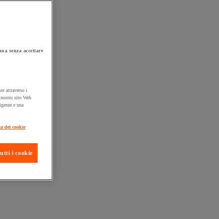
ua senza accettare
er attraverso i
l nostro sito Web
sigenze e una
ta consegna
ca dei cookie
utti i cookie