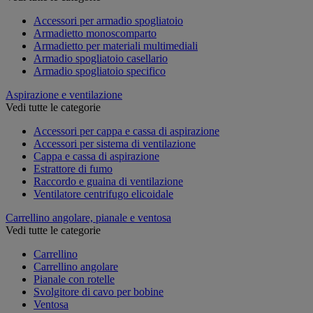
Accessori per armadio spogliatoio
Armadietto monoscomparto
Armadietto per materiali multimediali
Armadio spogliatoio casellario
Armadio spogliatoio specifico
Aspirazione e ventilazione
Vedi tutte le categorie
Accessori per cappa e cassa di aspirazione
Accessori per sistema di ventilazione
Cappa e cassa di aspirazione
Estrattore di fumo
Raccordo e guaina di ventilazione
Ventilatore centrifugo elicoidale
Carrellino angolare, pianale e ventosa
Vedi tutte le categorie
Carrellino
Carrellino angolare
Pianale con rotelle
Svolgitore di cavo per bobine
Ventosa