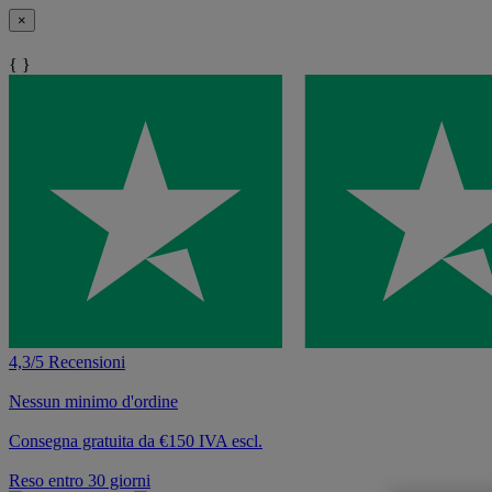
×
{ }
4,3/5 Recensioni
Nessun minimo d'ordine
Consegna gratuita da €150 IVA escl.
Reso entro 30 giorni