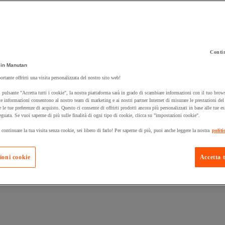
Contin
in Manutan
 carrello un prodotto:
ortante offrirti una visita personalizzata del nostro sito web!
 pulsante "Accetta tutti i cookie", la nostra piattaforma sarà in grado di scambiare informazioni con il tuo brows
e informazioni consentono al nostro team di marketing e ai nostri partner Internet di misurare le prestazioni de
e le tue preferenze di acquisto. Questo ci consente di offrirti prodotti ancora più personalizzati in base alle tue e
Prodotti in pron
Manutan Expert
eguata. Se vuoi saperne di più sulle finalità di ogni tipo di cookie, clicca su "impostazioni cookie".
 continuare la tua visita senza cookie, sei libero di farlo! Per saperne di più, puoi anche leggere la nostra
politi
ioni cookie
Accetta t