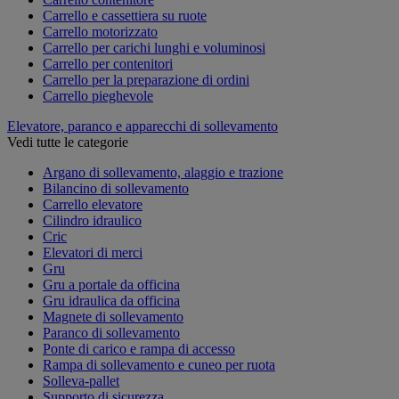
Carrello e cassettiera su ruote
Carrello motorizzato
Carrello per carichi lunghi e voluminosi
Carrello per contenitori
Carrello per la preparazione di ordini
Carrello pieghevole
Elevatore, paranco e apparecchi di sollevamento
Vedi tutte le categorie
Argano di sollevamento, alaggio e trazione
Bilancino di sollevamento
Carrello elevatore
Cilindro idraulico
Cric
Elevatori di merci
Gru
Gru a portale da officina
Gru idraulica da officina
Magnete di sollevamento
Paranco di sollevamento
Ponte di carico e rampa di accesso
Rampa di sollevamento e cuneo per ruota
Solleva-pallet
Supporto di sicurezza