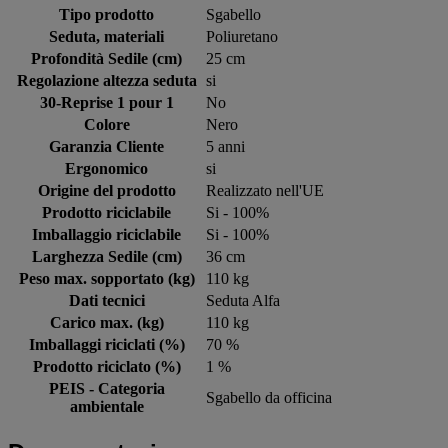
Tipo prodotto
Sgabello
Seduta, materiali
Poliuretano
Profondità Sedile (cm)
25 cm
Regolazione altezza seduta
si
30-Reprise 1 pour 1
No
Colore
Nero
Garanzia Cliente
5 anni
Ergonomico
si
Origine del prodotto
Realizzato nell'UE
Prodotto riciclabile
Si - 100%
Imballaggio riciclabile
Si - 100%
Larghezza Sedile (cm)
36 cm
Peso max. sopportato (kg)
110 kg
Dati tecnici
Seduta Alfa
Carico max. (kg)
110 kg
Imballaggi riciclati (%)
70 %
Prodotto riciclato (%)
1 %
PEIS - Categoria
Sgabello da officina
ambientale