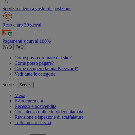
Servizio clienti a vostra disposizione
Reso entro 30 giorni
Pagamenti sicuri al 100%
FAQ
FAQ
Come posso ordinare dal sito?
Come posso pagare?
Come recupero la mia Password?
Vedi tutte le categorie
Servizi
Servizi
Mepa
E-Procurement
Recesso e postvendita
Consulenza online in videochiamata
Revisione e ispezione di scaffalature
Tutti i nostri servizi