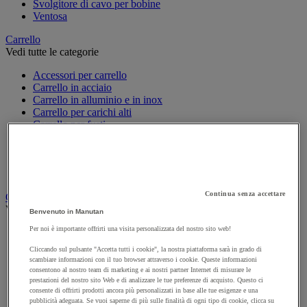
Svolgitore di cavo per bobine
Ventosa
Carrello
Vedi tutte le categorie
Accessori per carrello
Carrello in acciaio
Carrello in alluminio e in inox
Carrello per carichi alti
Carrello per fusti
Carrello per scale
Carrello pieghevole
Carrello portabombole
Carrello specifico
Continua senza accettare
Carrello a ripiani e rimorchio industriale
Vedi tutte le categorie
Benvenuto in Manutan
Per noi è importante offrirti una visita personalizzata del nostro sito web!
Accessori per carrello
Carrello a livello costante
Cliccando sul pulsante "Accetta tutti i cookie", la nostra piattaforma sarà in grado di
Carrello a piattaforma
scambiare informazioni con il tuo browser attraverso i cookie. Queste informazioni
Carrello a rimorchio
consentono al nostro team di marketing e ai nostri partner Internet di misurare le
prestazioni del nostro sito Web e di analizzare le tue preferenze di acquisto. Questo ci
Carrello con pareti a griglia
consente di offrirti prodotti ancora più personalizzati in base alle tue esigenze e una
Carrello con ripiani
pubblicità adeguata. Se vuoi saperne di più sulle finalità di ogni tipo di cookie, clicca su
Carrello con ripiani in alluminio e in inox