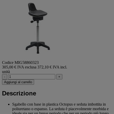
di
valutazione
medio.
Read
a
Review.
Stesso
link
alla
pagina.
Codice MIG58860323
305,00 € IVA esclusa
372,10 € IVA incl.
unità
-
+
Aggiungi al carrello
Descrizione
Sgabello con base in plastica Octopus e seduta imbottita in
poliuretano o espanso. La seduta è piacevolmente morbida e
ideale sia per un breve periodo che per un periodo più lungo.