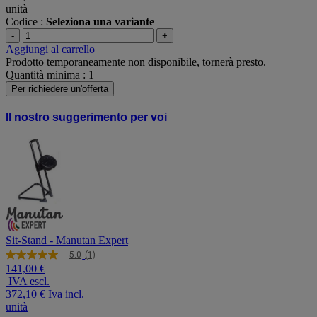
unità
Codice :
Seleziona una variante
-
+
Aggiungi al carrello
Prodotto temporaneamente non disponibile, tornerà presto.
Quantità minima : 1
Per richiedere un'offerta
Il nostro suggerimento per voi
Sit-Stand - Manutan Expert
5.0
(1)
5.0
141,00 €
stelle
IVA escl.
su
5
372,10 €
Iva incl.
,
unità
valore