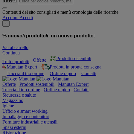
Ricerca
Contenuti del sito consigliati e menù cronologia delle ricerche
Account
Accedi
×
% nuovo/i prodotto/i:
un nuovo prodotto:
Vai al carrello
Continua
Prodotti sostenibili
Offerte
Tutti i prodotti
Manutan Expert
Prodotti in pronta consegna
Traccia il tuo ordine
Ordine rapido
Contatti
Offerte
Prodotti sostenibili
Manutan Expert
Traccia il tuo ordine
Ordine rapido
Contatti
Sicurezza e salute
Magazzino
Igiene
Ufficio e smart working
Imballaggio e contenitori
Forniture industriali e utensili
Spazi esterni
Ristorazione