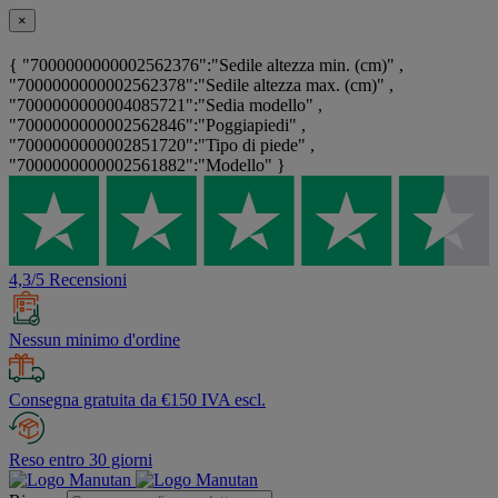
×
{ "7000000000002562376":"Sedile altezza min. (cm)" ,
"7000000000002562378":"Sedile altezza max. (cm)" ,
"7000000000004085721":"Sedia modello" ,
"7000000000002562846":"Poggiapiedi" ,
"7000000000002851720":"Tipo di piede" ,
"7000000000002561882":"Modello" }
4,3/5 Recensioni
Nessun minimo d'ordine
Consegna gratuita da €150 IVA escl.
Reso entro 30 giorni