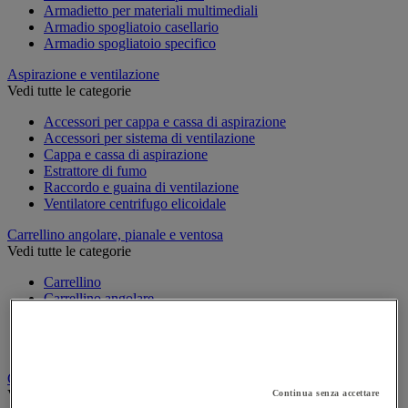
Armadietto per materiali multimediali
Armadio spogliatoio casellario
Armadio spogliatoio specifico
Aspirazione e ventilazione
Vedi tutte le categorie
Accessori per cappa e cassa di aspirazione
Accessori per sistema di ventilazione
Cappa e cassa di aspirazione
Estrattore di fumo
Raccordo e guaina di ventilazione
Ventilatore centrifugo elicoidale
Carrellino angolare, pianale e ventosa
Vedi tutte le categorie
Carrellino
Carrellino angolare
Pianale con rotelle
Svolgitore di cavo per bobine
Ventosa
Carrello
Vedi tutte le categorie
Continua senza accettare