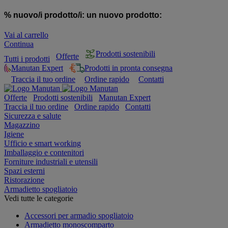
% nuovo/i prodotto/i:
un nuovo prodotto:
Vai al carrello
Continua
Prodotti sostenibili
Offerte
Tutti i prodotti
Manutan Expert
Prodotti in pronta consegna
Traccia il tuo ordine
Ordine rapido
Contatti
Offerte
Prodotti sostenibili
Manutan Expert
Traccia il tuo ordine
Ordine rapido
Contatti
Sicurezza e salute
Magazzino
Igiene
Ufficio e smart working
Imballaggio e contenitori
Forniture industriali e utensili
Spazi esterni
Ristorazione
Armadietto spogliatoio
Vedi tutte le categorie
Accessori per armadio spogliatoio
Armadietto monoscomparto