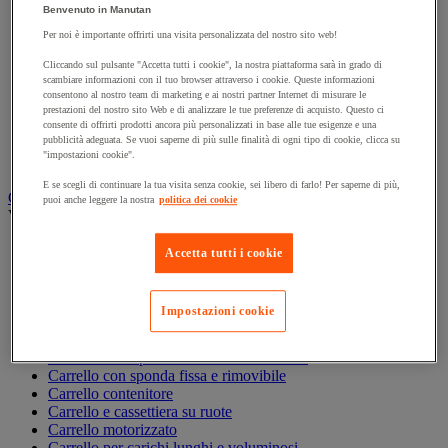
Benvenuto in Manutan
Accessori per carrello
Carrello in acciaio
Per noi è importante offrirti una visita personalizzata del nostro sito web!
Carrello in alluminio e in inox
Cliccando sul pulsante "Accetta tutti i cookie", la nostra piattaforma sarà in grado di
Carrello per carichi alti
scambiare informazioni con il tuo browser attraverso i cookie. Queste informazioni
Carrello per fusti
consentono al nostro team di marketing e ai nostri partner Internet di misurare le
Carrello per scale
prestazioni del nostro sito Web e di analizzare le tue preferenze di acquisto. Questo ci
Carrello pieghevole
consente di offrirti prodotti ancora più personalizzati in base alle tue esigenze e una
pubblicità adeguata. Se vuoi saperne di più sulle finalità di ogni tipo di cookie, clicca su
Carrello portabombole
"impostazioni cookie".
Carrello specifico
E se scegli di continuare la tua visita senza cookie, sei libero di farlo! Per saperne di più,
Carrello a ripiani e rimorchio industriale
puoi anche leggere la nostra
politica dei cookie
Vedi tutte le categorie
Accessori per carrello
Accetta tutti i cookie
Carrello a livello costante
Carrello a piattaforma
Carrello a rimorchio
Impostazioni cookie
Carrello con pareti a griglia
Carrello con ripiani
Carrello con ripiani in alluminio e in inox
Carrello con sponda fissa e rimovibile
Carrello contenitore
Carrello e cassettiera su ruote
Carrello motorizzato
Carrello per carichi lunghi e voluminosi