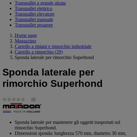
Transpallet a grande alzata
Transpallet elettrico
Transpallet elevatore
Transpallet manuale
Transpallet pesatore
Home page
Magazzino
Carrello a ripiani e rimorchio industriale
Carrello a rimorchio
(29)
Sponda laterale per rimorchio Superhond
Sponda laterale per
rimorchio Superhond
(0)
Nessuna
valutazione
Stesso
link
alla
Sponda laterale per mantenere gli oggetti trasportati sul
pagina.
rimorchio Superhond.
Dimensioni sponda: lunghezza 570 mm, diametro 30 mm,