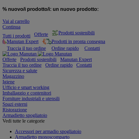
% nuovo/i prodotto/i:
un nuovo prodotto:
Vai al carrello
Continua
Prodotti sostenibili
Offerte
Tutti i prodotti
Manutan Expert
Prodotti in pronta consegna
Traccia il tuo ordine
Ordine rapido
Contatti
Offerte
Prodotti sostenibili
Manutan Expert
Traccia il tuo ordine
Ordine rapido
Contatti
Sicurezza e salute
Magazzino
Igiene
Ufficio e smart working
Imballaggio e contenitori
Forniture industriali e utensili
Spazi esterni
Ristorazione
Armadietto spogliatoio
Vedi tutte le categorie
Accessori per armadio spogliatoio
Armadietto monoscomparto