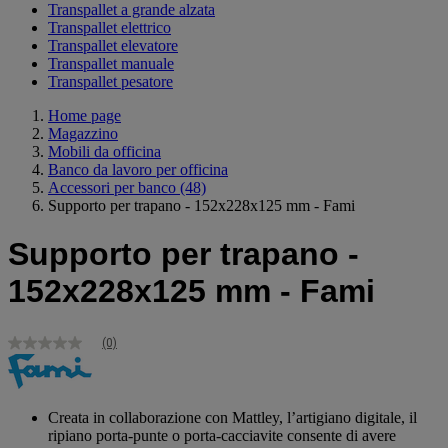
Transpallet a grande alzata
Transpallet elettrico
Transpallet elevatore
Transpallet manuale
Transpallet pesatore
Home page
Magazzino
Mobili da officina
Banco da lavoro per officina
Accessori per banco
(48)
Supporto per trapano - 152x228x125 mm - Fami
Supporto per trapano -
152x228x125 mm - Fami
(0)
Nessuna
valutazione
Stesso
link
alla
Creata in collaborazione con Mattley, l’artigiano digitale, il
pagina.
ripiano porta-punte o porta-cacciavite consente di avere