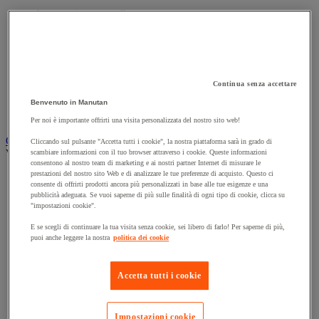
Accessori per carrello
Carrello in acciaio
Carrello in alluminio e in inox
Carrello per carichi alti
Carrello per fusti
Carrello per scale
Continua senza accettare
Carrello pieghevole
Carrello portabombole
Benvenuto in Manutan
Carrello specifico
Per noi è importante offrirti una visita personalizzata del nostro sito web!
Carrello a ripiani e rimorchio industriale
Cliccando sul pulsante "Accetta tutti i cookie", la nostra piattaforma sarà in grado di
Vedi tutte le categorie
scambiare informazioni con il tuo browser attraverso i cookie. Queste informazioni
consentono al nostro team di marketing e ai nostri partner Internet di misurare le
prestazioni del nostro sito Web e di analizzare le tue preferenze di acquisto. Questo ci
Accessori per carrello
consente di offrirti prodotti ancora più personalizzati in base alle tue esigenze e una
Carrello a livello costante
pubblicità adeguata. Se vuoi saperne di più sulle finalità di ogni tipo di cookie, clicca su
Carrello a piattaforma
"impostazioni cookie".
Carrello a rimorchio
Carrello con pareti a griglia
E se scegli di continuare la tua visita senza cookie, sei libero di farlo! Per saperne di più,
puoi anche leggere la nostra
politica dei cookie
Carrello con ripiani
Carrello con ripiani in alluminio e in inox
Carrello con sponda fissa e rimovibile
Accetta tutti i cookie
Carrello contenitore
Carrello e cassettiera su ruote
Carrello motorizzato
Impostazioni cookie
Carrello per carichi lunghi e voluminosi