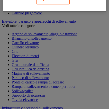
Carrello per contenitori
Carrello per la preparazione di ordini
Carrello pieghevole
Elevatore, paranco e apparecchi di sollevamento
Vedi tutte le categorie
Argano di sollevamento, alaggio e trazione
Bilancino di sollevamento
Carrello elevatore
Cilindro idraulico
Cric
Elevatori di merci
Gru
Gru a portale da officina
Gru idraulica da officina
Magnete di sollevamento
Paranco di sollevamento
Ponte di carico e rampa di accesso
Rampa di sollevamento e cuneo per ruota
Solleva-pallet
Supporto di sicurezza
Tavola elevatrice
Imbracatura e accessori di sollevamento