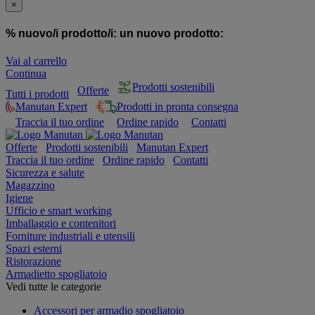
×
% nuovo/i prodotto/i:
un nuovo prodotto:
Vai al carrello
Continua
Prodotti sostenibili
Offerte
Tutti i prodotti
Manutan Expert
Prodotti in pronta consegna
Traccia il tuo ordine
Ordine rapido
Contatti
Offerte
Prodotti sostenibili
Manutan Expert
Traccia il tuo ordine
Ordine rapido
Contatti
Sicurezza e salute
Magazzino
Igiene
Ufficio e smart working
Imballaggio e contenitori
Forniture industriali e utensili
Spazi esterni
Ristorazione
Armadietto spogliatoio
Vedi tutte le categorie
Accessori per armadio spogliatoio