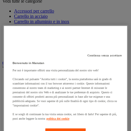
Vedi tutte le categorie
Accessori per carrello
Carrello in acciaio
Carrello in alluminio e in inox
Carrello per carichi alti
Carrello per fusti
Carrello per scale
Carrello pieghevole
Carrello portabombole
Carrello specifico
Continua senza accettare
Carrello a ripiani e rimorchio industriale
Benvenuto in Manutan
Vedi tutte le categorie
Per noi è importante offrirti una visita personalizzata del nostro sito web!
Accessori per carrello
Cliccando sul pulsante "Accetta tutti i cookie", la nostra piattaforma sarà in grado di
Carrello a livello costante
scambiare informazioni con il tuo browser attraverso i cookie. Queste informazioni
Carrello a piattaforma
consentono al nostro team di marketing e ai nostri partner Internet di misurare le
prestazioni del nostro sito Web e di analizzare le tue preferenze di acquisto. Questo ci
Carrello a rimorchio
consente di offrirti prodotti ancora più personalizzati in base alle tue esigenze e una
Carrello con pareti a griglia
pubblicità adeguata. Se vuoi saperne di più sulle finalità di ogni tipo di cookie, clicca su
Carrello con ripiani
"impostazioni cookie".
Carrello con ripiani in alluminio e in inox
Carrello con sponda fissa e rimovibile
E se scegli di continuare la tua visita senza cookie, sei libero di farlo! Per saperne di più,
puoi anche leggere la nostra
politica dei cookie
Carrello contenitore
Carrello e cassettiera su ruote
Carrello motorizzato