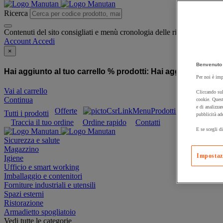
Ricerca
Contenuti del sito consigliati e menù cronologia delle ricerche
Account
Accedi
×
Benvenuto 
Hai aggiunto al tuo carrello % prodotti:
Hai aggiunto al tuo
Per noi è imp
Vai al carrello
Cliccando sul
Continua
cookie. Quest
e di analizzar
Offerte
Prodotti sostenibili
Tutti i prodotti
pubblicità ad
Traccia il tuo ordine
Ordine rapido
Contatti
E se scegli di
Sicurezza e salute
Magazzino
Impostaz
Igiene
Ufficio e smart working
Imballaggio e contenitori
Forniture industriali e utensili
Spazi esterni
Ristorazione
Armadietto spogliatoio
Vedi tutte le categorie