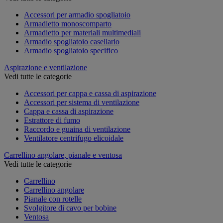
Accessori per armadio spogliatoio
Armadietto monoscomparto
Armadietto per materiali multimediali
Armadio spogliatoio casellario
Armadio spogliatoio specifico
Aspirazione e ventilazione
Vedi tutte le categorie
Accessori per cappa e cassa di aspirazione
Accessori per sistema di ventilazione
Cappa e cassa di aspirazione
Estrattore di fumo
Raccordo e guaina di ventilazione
Ventilatore centrifugo elicoidale
Carrellino angolare, pianale e ventosa
Vedi tutte le categorie
Carrellino
Carrellino angolare
Pianale con rotelle
Svolgitore di cavo per bobine
Ventosa