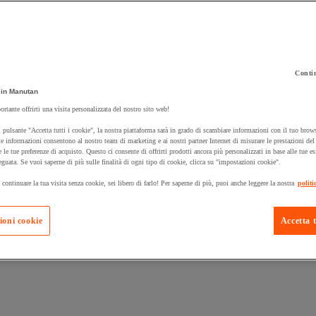
Contin
in Manutan
 carrello un prodotto:
ortante offrirti una visita personalizzata del nostro sito web!
 pulsante "Accetta tutti i cookie", la nostra piattaforma sarà in grado di scambiare informazioni con il tuo brows
e informazioni consentono al nostro team di marketing e ai nostri partner Internet di misurare le prestazioni de
e le tue preferenze di acquisto. Questo ci consente di offrirti prodotti ancora più personalizzati in base alle tue e
Prodotti in pron
Manutan Expert
eguata. Se vuoi saperne di più sulle finalità di ogni tipo di cookie, clicca su "impostazioni cookie".
 continuare la tua visita senza cookie, sei libero di farlo! Per saperne di più, puoi anche leggere la nostra
politi
ioni cookie
Accetta t