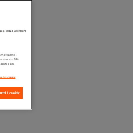
ua senza accettare
er attraverso i
l nostro sito Web
sigenze e una
ta consegna
ca dei cookie
utti i cookie