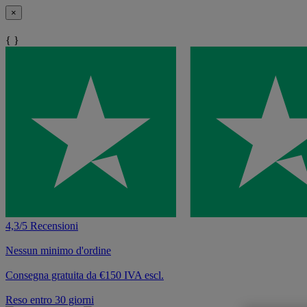
×
{ }
4,3/5 Recensioni
Nessun minimo d'ordine
Consegna gratuita da €150 IVA escl.
Reso entro 30 giorni