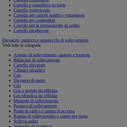
Carrello e cassettiera su ruote
Carrello motorizzato
Carrello per carichi lunghi e voluminosi
Carrello per contenitori
Carrello per la preparazione di ordini
Carrello pieghevole
Elevatore, paranco e apparecchi di sollevamento
Vedi tutte le categorie
Argano di sollevamento, alaggio e trazione
Bilancino di sollevamento
Carrello elevatore
Cilindro idraulico
Cric
Elevatori di merci
Gru
Gru a portale da officina
Gru idraulica da officina
Magnete di sollevamento
Paranco di sollevamento
Ponte di carico e rampa di accesso
Rampa di sollevamento e cuneo per ruota
Solleva-pallet
Supporto di sicurezza