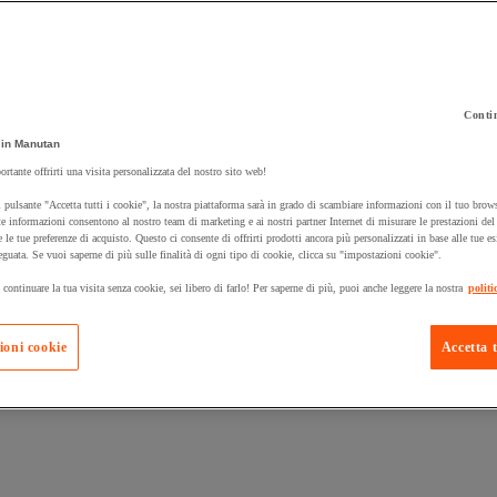
Contin
in Manutan
 carrello un prodotto:
ortante offrirti una visita personalizzata del nostro sito web!
 pulsante "Accetta tutti i cookie", la nostra piattaforma sarà in grado di scambiare informazioni con il tuo brows
e informazioni consentono al nostro team di marketing e ai nostri partner Internet di misurare le prestazioni de
e le tue preferenze di acquisto. Questo ci consente di offrirti prodotti ancora più personalizzati in base alle tue e
Prodotti in pron
Manutan Expert
eguata. Se vuoi saperne di più sulle finalità di ogni tipo di cookie, clicca su "impostazioni cookie".
 continuare la tua visita senza cookie, sei libero di farlo! Per saperne di più, puoi anche leggere la nostra
politi
ioni cookie
Accetta t