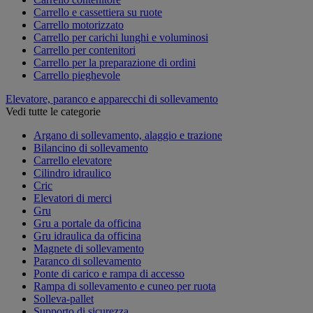
Carrello e cassettiera su ruote
Carrello motorizzato
Carrello per carichi lunghi e voluminosi
Carrello per contenitori
Carrello per la preparazione di ordini
Carrello pieghevole
Elevatore, paranco e apparecchi di sollevamento
Vedi tutte le categorie
Argano di sollevamento, alaggio e trazione
Bilancino di sollevamento
Carrello elevatore
Cilindro idraulico
Cric
Elevatori di merci
Gru
Gru a portale da officina
Gru idraulica da officina
Magnete di sollevamento
Paranco di sollevamento
Ponte di carico e rampa di accesso
Rampa di sollevamento e cuneo per ruota
Solleva-pallet
Supporto di sicurezza