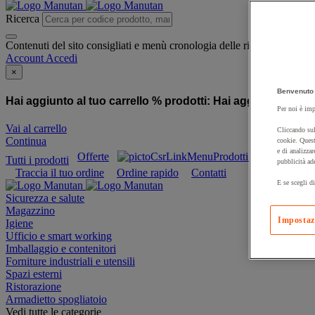
Ricerca
Contenuti del sito consigliati e menù cronologia delle ricerche
Account
Accedi
×
Benvenuto 
Hai aggiunto al tuo carrello % prodotti:
Hai aggiunto al tuo
Per noi è imp
Vai al carrello
Cliccando sul
Continua
cookie. Quest
e di analizzar
Offerte
Prodotti sostenibili
Tutti i prodotti
pubblicità ad
Traccia il tuo ordine
Ordine rapido
Contatti
E se scegli di
Sicurezza e salute
Magazzino
Impostaz
Igiene
Ufficio e smart working
Imballaggio e contenitori
Forniture industriali e utensili
Spazi esterni
Ristorazione
Armadietto spogliatoio
Vedi tutte le categorie