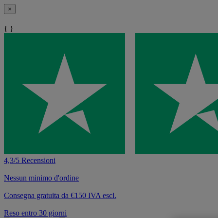
×
{ }
4,3/5 Recensioni
Nessun minimo d'ordine
Consegna gratuita da €150 IVA escl.
Reso entro 30 giorni