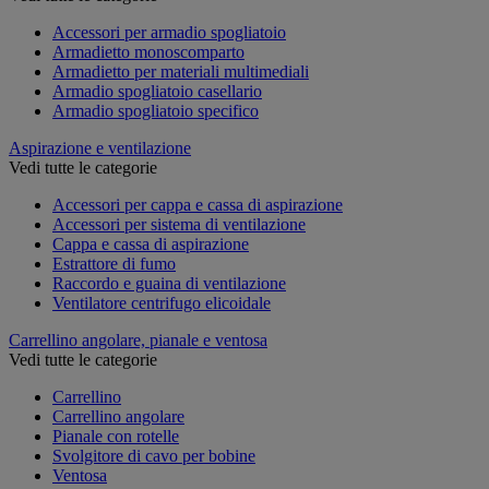
Accessori per armadio spogliatoio
Armadietto monoscomparto
Armadietto per materiali multimediali
Armadio spogliatoio casellario
Armadio spogliatoio specifico
Aspirazione e ventilazione
Vedi tutte le categorie
Accessori per cappa e cassa di aspirazione
Accessori per sistema di ventilazione
Cappa e cassa di aspirazione
Estrattore di fumo
Raccordo e guaina di ventilazione
Ventilatore centrifugo elicoidale
Carrellino angolare, pianale e ventosa
Vedi tutte le categorie
Carrellino
Carrellino angolare
Pianale con rotelle
Svolgitore di cavo per bobine
Ventosa