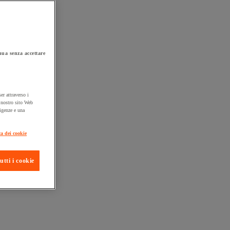
ua senza accettare
er attraverso i
l nostro sito Web
sigenze e una
ta consegna
ca dei cookie
utti i cookie