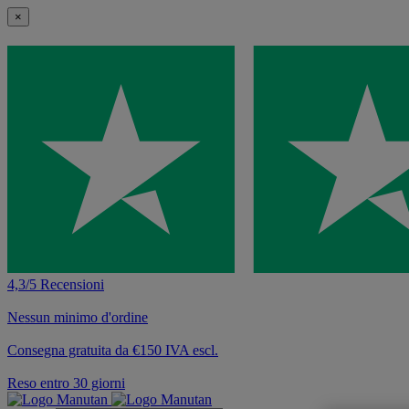
×
4,3/5 Recensioni
Nessun minimo d'ordine
Consegna gratuita da €150 IVA escl.
Reso entro 30 giorni