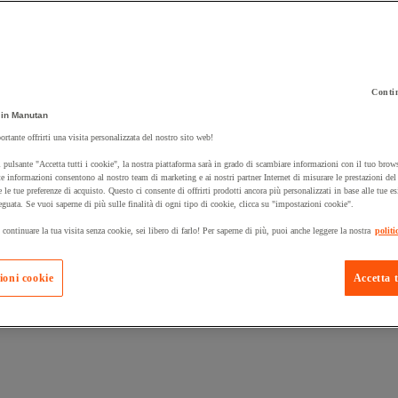
Contin
 carrello un prodotto:
in Manutan
ortante offrirti una visita personalizzata del nostro sito web!
 pulsante "Accetta tutti i cookie", la nostra piattaforma sarà in grado di scambiare informazioni con il tuo brows
Prodotti in pron
e informazioni consentono al nostro team di marketing e ai nostri partner Internet di misurare le prestazioni de
Manutan Expert
e le tue preferenze di acquisto. Questo ci consente di offrirti prodotti ancora più personalizzati in base alle tue e
eguata. Se vuoi saperne di più sulle finalità di ogni tipo di cookie, clicca su "impostazioni cookie".
 continuare la tua visita senza cookie, sei libero di farlo! Per saperne di più, puoi anche leggere la nostra
politi
ioni cookie
Accetta t