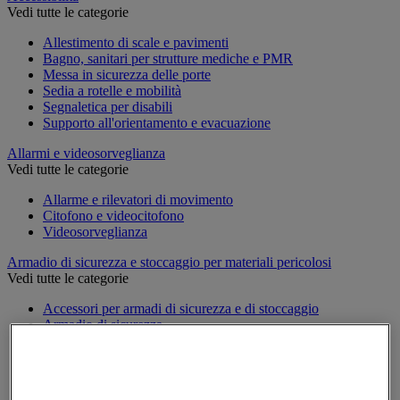
Vedi tutte le categorie
Allestimento di scale e pavimenti
Bagno, sanitari per strutture mediche e PMR
Messa in sicurezza delle porte
Sedia a rotelle e mobilità
Segnaletica per disabili
Supporto all'orientamento e evacuazione
Allarmi e videosorveglianza
Vedi tutte le categorie
Allarme e rilevatori di movimento
Citofono e videocitofono
Videosorveglianza
Armadio di sicurezza e stoccaggio per materiali pericolosi
Vedi tutte le categorie
Accessori per armadi di sicurezza e di stoccaggio
Armadio di sicurezza
Armadio multirischio
Armadio per batterie a ioni di litio
Armadio per prodotti corrosivi
Armadio per prodotti fitosanitari