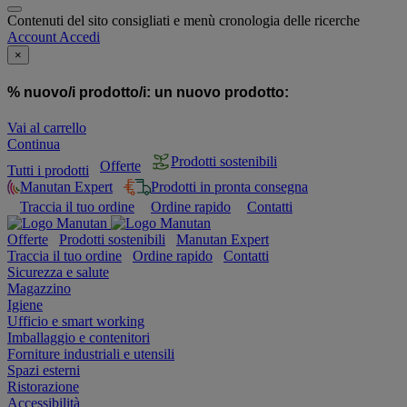
Contenuti del sito consigliati e menù cronologia delle ricerche
Account
Accedi
×
% nuovo/i prodotto/i:
un nuovo prodotto:
Vai al carrello
Continua
Prodotti sostenibili
Offerte
Tutti i prodotti
Manutan Expert
Prodotti in pronta consegna
Traccia il tuo ordine
Ordine rapido
Contatti
Offerte
Prodotti sostenibili
Manutan Expert
Traccia il tuo ordine
Ordine rapido
Contatti
Sicurezza e salute
Magazzino
Igiene
Ufficio e smart working
Imballaggio e contenitori
Forniture industriali e utensili
Spazi esterni
Ristorazione
Accessibilità