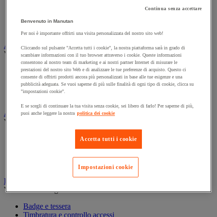
Armadio per prodotti infiammabili
Continua senza accettare
Armadio per prodotti tossici
Casse di ventilazione e filtri
Benvenuto in Manutan
Contenitore di sicurezza
Per noi è importante offrirti una visita personalizzata del nostro sito web!
Assorbente industriale
Cliccando sul pulsante "Accetta tutti i cookie", la nostra piattaforma sarà in grado di
Vedi tutte le categorie
scambiare informazioni con il tuo browser attraverso i cookie. Queste informazioni
consentono al nostro team di marketing e ai nostri partner Internet di misurare le
Assorbente
prestazioni del nostro sito Web e di analizzare le tue preferenze di acquisto. Questo ci
consente di offrirti prodotti ancora più personalizzati in base alle tue esigenze e una
Barriera anti-inquinamento e sistema di deviazione delle
pubblicità adeguata. Se vuoi saperne di più sulle finalità di ogni tipo di cookie, clicca su
perdite
"impostazioni cookie".
Contenitore e solvente per sgrassaggio
E se scegli di continuare la tua visita senza cookie, sei libero di farlo! Per saperne di più,
Attrezzatura e mobili per studi medici
puoi anche leggere la nostra
politica dei cookie
Vedi tutte le categorie
Armadietto pronto soccorso
Accetta tutti i cookie
Lettino, paravento e sedia per studi medici
Materiale per diagnosi di medicina generale
Mobili e forniture per studi medici
Impostazioni cookie
Badge e timbratura
Vedi tutte le categorie
Badge e tessera
Timbratura e controllo accessi