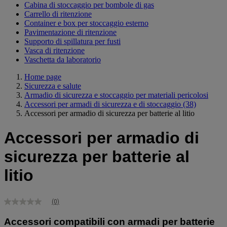
Cabina di stoccaggio per bombole di gas
Carrello di ritenzione
Container e box per stoccaggio esterno
Pavimentazione di ritenzione
Supporto di spillatura per fusti
Vasca di ritenzione
Vaschetta da laboratorio
Home page
Sicurezza e salute
Armadio di sicurezza e stoccaggio per materiali pericolosi
Accessori per armadi di sicurezza e di stoccaggio
(38)
Accessori per armadio di sicurezza per batterie al litio
Accessori per armadio di
sicurezza per batterie al
litio
(0)
Nessuna
valutazione
Accessori compatibili con armadi per batterie
Stesso