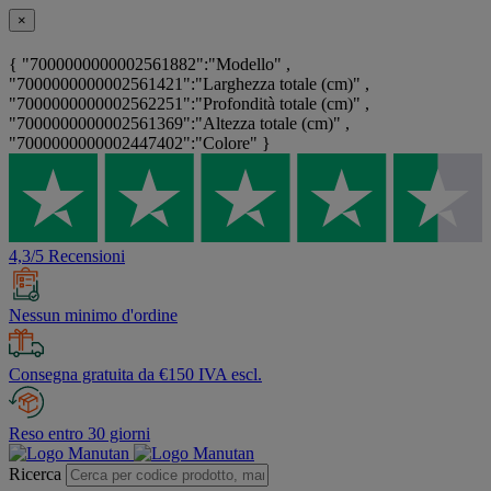
×
{ "7000000000002561882":"Modello" ,
"7000000000002561421":"Larghezza totale (cm)" ,
"7000000000002562251":"Profondità totale (cm)" ,
"7000000000002561369":"Altezza totale (cm)" ,
"7000000000002447402":"Colore" }
4,3/5 Recensioni
Nessun minimo d'ordine
Consegna gratuita da €150 IVA escl.
Reso entro 30 giorni
Ricerca