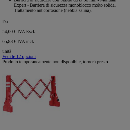
recensioni
5
Expert - Barriera di sicurezza monoblocco molto solida.
stelle.
Trattamento anticorrosione (nebbia salina).
2
recensioni
Da
54,00 €
IVA Escl.
65,88 € IVA incl.
unità
Vedi le 12 opzioni
Prodotto temporaneamente non disponibile, tornerà presto.