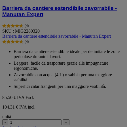
Barriera da cantiere estendibile zavorrabile -
Manutan Expert
(4)
4.8
SKU : MIG2280320
su
Barriera da cantiere estendibile zavorrabile - Manutan Expert
5
(4)
stelle.
4.8
4
su
Barriera da cantiere estendibile ideale per delimitare le zone
recensioni
5
pericolose durante i lavori.
stelle.
Leggera, facile da trasportare grazie alle impugnature
4
ergonomiche.
recensioni
Zavorrabile con acqua (4 L) o sabbia per una maggiore
stabilità.
Superfici catarifrangenti per una maggiore visibilità.
85,50 €
IVA Escl.
104,31 € IVA incl.
unità
-
+