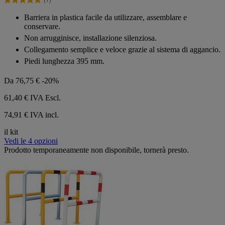
stelle.
5.0
1
su
Barriera in plastica facile da utilizzare, assemblare e
recensione
5
conservare.
stelle.
Non arrugginisce, installazione silenziosa.
1
recensione
Collegamento semplice e veloce grazie al sistema di aggancio.
Piedi lunghezza 395 mm.
Da
76,75 €
-20%
61,40 €
IVA Escl.
74,91 € IVA incl.
il kit
Vedi le 4 opzioni
Prodotto temporaneamente non disponibile, tornerà presto.