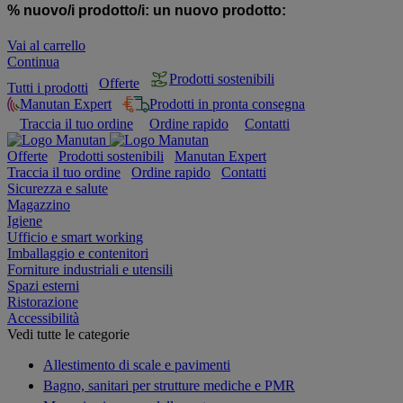
% nuovo/i prodotto/i:
un nuovo prodotto:
Vai al carrello
Continua
Prodotti sostenibili
Offerte
Tutti i prodotti
Manutan Expert
Prodotti in pronta consegna
Traccia il tuo ordine
Ordine rapido
Contatti
Offerte
Prodotti sostenibili
Manutan Expert
Traccia il tuo ordine
Ordine rapido
Contatti
Sicurezza e salute
Magazzino
Igiene
Ufficio e smart working
Imballaggio e contenitori
Forniture industriali e utensili
Spazi esterni
Ristorazione
Accessibilità
Vedi tutte le categorie
Allestimento di scale e pavimenti
Bagno, sanitari per strutture mediche e PMR