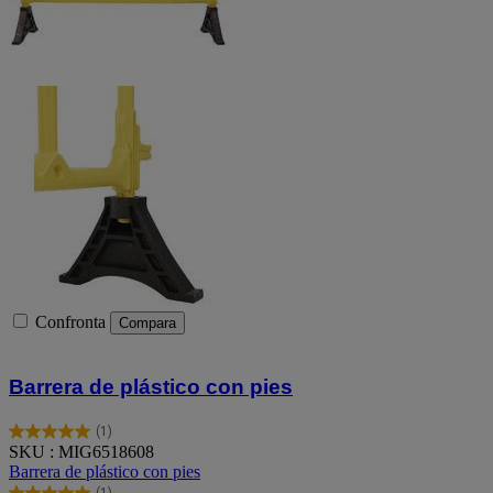
Confronta
Compara
Barrera de plástico con pies
(1)
5.0
SKU : MIG6518608
su
Barrera de plástico con pies
5
(1)