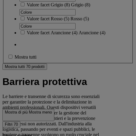
Valore facet
Grigio
(
8
)
Grigio
(8)
Valore facet
Rosso
(
5
)
Rosso
(5)
Valore facet
Arancione
(
4
)
Arancione
(4)
Mostra tutti
Mostra tutti 70 prodotti
Barriera protettiva
Le barriere e transenne di sicurezza sono essenziali
per garantire la protezione e la delimitazione in
ambienti professionali. Questi dispositivi versatili
Mostra di più
Mostra meno
offrono soluzioni efficaci per la gestione del
traffico, la sicurezza nei cantieri e la prevenzione
degli accessi non autorizzati. Dall'industria alla
Filtri
70
logistica, passando per eventi e spazi pubblici, le
barriere e transenne svolgono un ruolo cruciale nel
Elenco prodotti