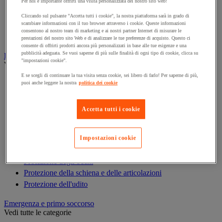
Armadio di sicurezza
Per noi è importante offrirti una visita personalizzata del nostro sito web!
Armadio portachiavi
Cliccando sul pulsante "Accetta tutti i cookie", la nostra piattaforma sarà in grado di
scambiare informazioni con il tuo browser attraverso i cookie. Queste informazioni
Cassaforte
consentono al nostro team di marketing e ai nostri partner Internet di misurare le
Cassetta portachiavi
prestazioni del nostro sito Web e di analizzare le tue preferenze di acquisto. Questo ci
consente di offrirti prodotti ancora più personalizzati in base alle tue esigenze e una
pubblicità adeguata. Se vuoi saperne di più sulle finalità di ogni tipo di cookie, clicca su
Dispositivi di protezione individuale (DPI)
"impostazioni cookie".
Vedi tutte le categorie
E se scegli di continuare la tua visita senza cookie, sei libero di farlo! Per saperne di più,
Abbigliamento di protezione e da lavoro
puoi anche leggere la nostra
politica dei cookie
Anticaduta
Calzature
Accetta tutti i cookie
Caschi
Custodie per DPI
Guanti
Impostazioni cookie
Maschera respiratoria
Protezione degli occhi
Protezione della schiena e delle articolazioni
Protezione dell'udito
Emergenza e primo soccorso
Vedi tutte le categorie