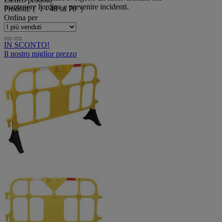
mantenere l'ordine e prevenire incidenti.
Prodotti:
( 1 - 48 su 70 )
Ordina per
IN SCONTO!
Il nostro miglior prezzo