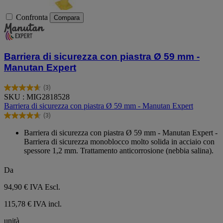
Confronta
Compara
Barriera di sicurezza con piastra Ø 59 mm -
Manutan Expert
(3)
4.7
SKU : MIG2818528
su
Barriera di sicurezza con piastra Ø 59 mm - Manutan Expert
5
(3)
stelle.
4.7
3
su
Barriera di sicurezza con piastra Ø 59 mm - Manutan Expert -
recensioni
5
Barriera di sicurezza monoblocco molto solida in acciaio con
stelle.
spessore 1,2 mm. Trattamento anticorrosione (nebbia salina).
3
recensioni
Da
94,90 €
IVA Escl.
115,78 € IVA incl.
unità