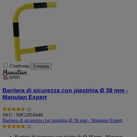
Confronta
Compara
Barriera di sicurezza con piastrina Ø 38 mm -
Manutan Expert
(2)
5.0
SKU : MIG2818449
su
Barriera di sicurezza con piastrina Ø 38 mm - Manutan Expert
5
(2)
stelle.
5.0
2
su
Barriera di sicurezza con piastra da Ø 38 mm - Manutan